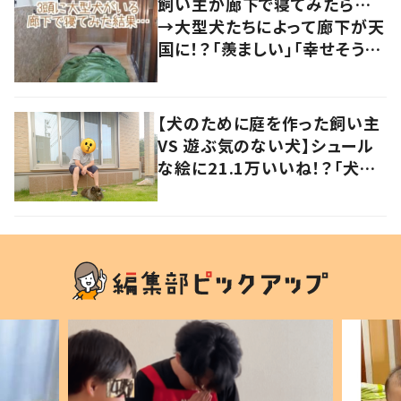
飼い主が廊下で寝てみたら…
→大型犬たちによって廊下が天
国に！？「羨ましい」「幸せそう」
の声
【犬のために庭を作った飼い主
VS 遊ぶ気のない犬】シュール
な絵に21.1万いいね！？「犬の
強い意志を感じる」