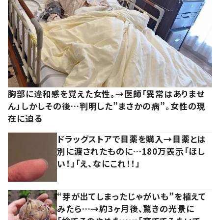
胸部に違和感を覚えた女性。→医師「異常はありませ
ん」しかしその後…判明した”まさかの病”。女性の現
在に迫る
ドラッグストアで目薬を購入→目薬とは
別に渡されたものに…180万表示「ほし
い！」「え、なにこれ！！」
“芽が出てしまったじゃがいも”を植えて
みたら…→約3ヶ月後、驚きの光景に