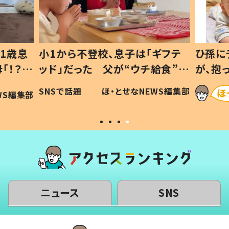
1歳息
小1から不登校、息子は「ギフテ
ひ孫に
「！？」
ッド」だった 父が“ウチ給食”を
が、抱
に「可愛
作り続ける理由とは #令和の親
「涙が
SNSで話題
ほ・とせなNEWS編集部
WS編集部
#令和の子
い」
ニュース
SNS