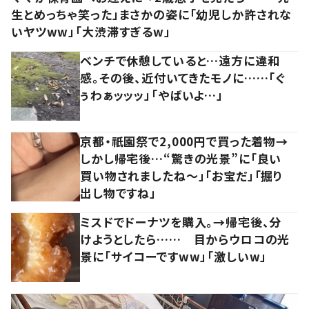
生とめっちゃ笑った」まさかの姿に「幼児しか許されな
いヤツww」「大渋滞すぎるw」
ベンチで休憩していると…遠方に違和
感。その後、近付いてきたモノに……「ぐ
ぅわぁッッッ」「やばいよ…」
京都・祇園祭で2,000円で買った着物→
しかし帰宅後…“驚きの光景”に「良い
買い物されましたね～」「お宝だ」「掘り
出し物ですね」
ミスドでドーナツを購入。→帰宅後、分
けようとしたら…… 目からウロコの光
景に「サイコーですww」「激しいw」