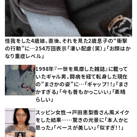
怪我をした4歳娘。直後、それを見た2歳息子の“衝撃
の行動”に…254万回表示「凄い配慮（笑）」「お顔はか
なり重症レベル」
1998年『一世を風靡した雑誌』に載って
いたギャル男。闘病を経て転身した現在
の”まさかの姿”に…「ギャップ！！」「まさ
かすぎる」「今も昔もかっこいい」「素晴
らしい」
スッピン女性→戸田恵梨香さん風メイク
をした結果……驚きの光景に「本人かと
思った」「ベースが美しい」「似すぎ！！」