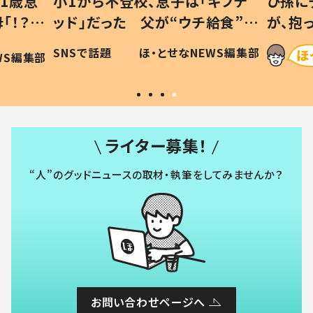
1歳息
小1から不登校、息子は「ギフテ
ひ孫に
「！？」
ッド」だった 父が“ウチ給食”を
が、抱
に「可愛
作り続ける理由とは #令和の親
「涙が
SNSで話題
ほ・とせなNEWS編集部
WS編集部
#令和の子
い」
ライター募集！
“人”のグッドニュースの取材・執筆をしてみませんか？
お問い合わせページへ