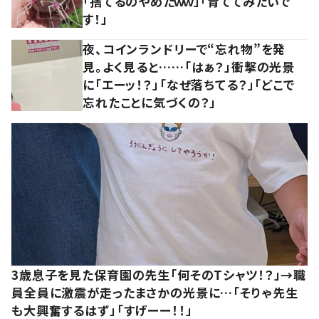
「捨てるのやめたｗｗ」「育ててみたいで
す！」
夜、コインランドリーで“忘れ物”を発
見。よく見ると……「はぁ？」衝撃の光景
に「エーッ！？」「なぜ落ちてる？」「どこで
忘れたことに気づくの？」
3歳息子を見た保育園の先生「何そのTシャツ！？」→職
員全員に激震が走ったまさかの光景に…「そりゃ先生
も大興奮するはず」「すげーー！！」