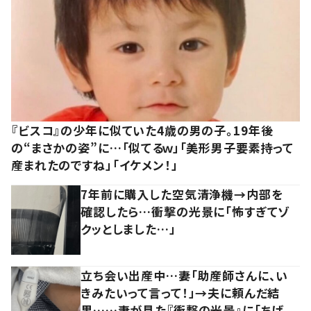
『ビスコ』の少年に似ていた4歳の男の子。19年後
の“まさかの姿”に…「似てるｗ」「美形男子要素持って
産まれたのですね」「イケメン！」
7年前に購入した空気清浄機→内部を
確認したら…衝撃の光景に「怖すぎてゾ
クッとしました…」
立ち会い出産中…妻「助産師さんに、い
きみたいって言って！」→夫に頼んだ結
果……妻が見た『衝撃の光景』に「ちげ