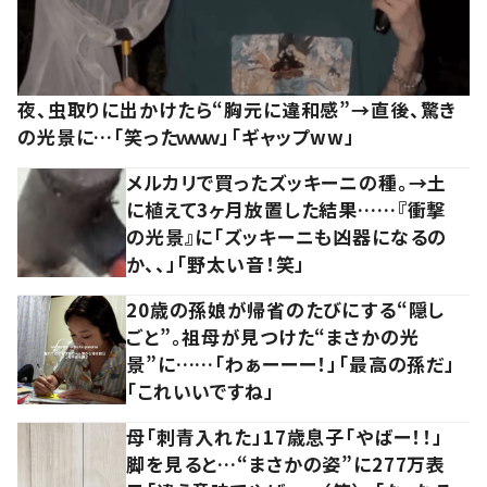
夜、虫取りに出かけたら“胸元に違和感”→直後、驚き
の光景に…「笑ったｗｗｗ」「ギャップww」
メルカリで買ったズッキーニの種。→土
に植えて3ヶ月放置した結果……『衝撃
の光景』に「ズッキーニも凶器になるの
か、、」「野太い音！笑」
20歳の孫娘が帰省のたびにする“隠し
ごと”。祖母が見つけた“まさかの光
景”に……「わぁーーー！」「最高の孫だ」
「これいいですね」
母「刺青入れた」17歳息子「やばー！！」
脚を見ると…“まさかの姿”に277万表