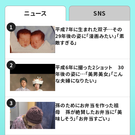
ニュース
SNS
平成7年に生まれた双子…その
29年後の姿に「漫画みたい」「素
敵すぎる」
平成6年に撮った2ショット 30
年後の姿に…「美男美女」「こん
な夫婦になりたい」
孫のためにお弁当を作った祖
母 孫が絶賛したお弁当に「美
味しそう」「お弁当すごい」