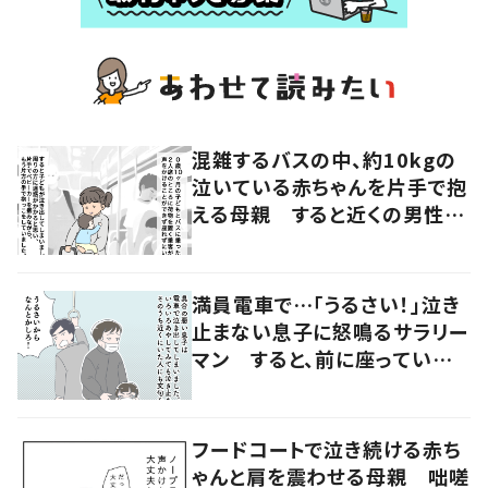
混雑するバスの中、約10kgの
泣いている赤ちゃんを片手で抱
える母親 すると近くの男性が
声をかけ…「涙が出そうでした」
満員電車で…「うるさい！」泣き
止まない息子に怒鳴るサラリー
マン すると、前に座っていた
女性からの助け船に「感謝いっ
ぱい」
フードコートで泣き続ける赤ち
ゃんと肩を震わせる母親 咄嗟