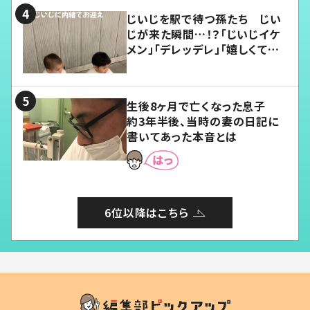
じいじを駅で待つ孫たち じい
じが来た瞬間…！？「じいじイケ
メン」「デレッデレ」「嬉しくて可
愛くてたまらない」「幸せになれ
る」
生後8ヶ月で亡くなった息子
約3年半後、当時の妻の日記に
書いてあった本音とは
6位以降はこちら