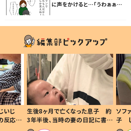
に声をかけると…「うわぁぁぁ」
大声で泣く母親に共感の声
いじ
生後8ヶ月で亡くなった息子 約
ソファ
の反応に
3年半後、当時の妻の日記に書い
子 し
て仕方な
てあった本音とは
すべて