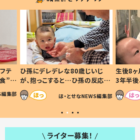
いじ
生後8ヶ月で亡くなった息子 約
ソファ
の反応に
3年半後、当時の妻の日記に書い
子 し
て仕方な
てあった本音とは
すべて
WS編集部
ほ・とせなNEWS編集部
いから
ライター募集！