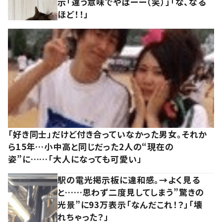
示「違う意味でやばーー（笑）」「な、なる
ほど！！」
「好き同士」だけど付き合っていなかった男女。それか
ら15年…小中高と同じだった2人の“現在の
姿”に……「大人になっても可愛い」
駅の電光掲示板に違和感。→よく見る
と……思わず二度見してしまう”驚きの
光景”に93万表示「なんだこれ！？」「壊
れちゃった？」