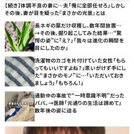
【続き】体調不良の妻に…夫「俺に全部任せろ」しかし
その後、妻が目を疑った『まさかの光景』とは
長ネギの葉だけ収穫し、数年間放置…
→その後、掘り起こしてみた結果…“驚
愕の姿”に「え？」「我々は進化の瞬間を
目にしたのか」
洗濯物のカゴを片付けていた女性「もら
ってもいいですよね？」思いがけず手にし
た“まさかのモノ”に…「いただいておき
ましょう」「もちろん！」
通勤中の事故で“一時意識不明”だった
パパ。→医師「元通りの生活は諦めて」
数年後の姿に迫る