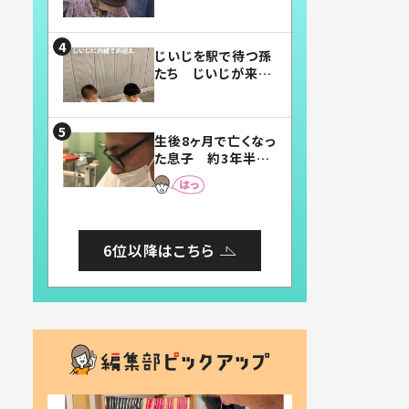
賛したお弁当に「美
味しそう」「お弁当す
ごい」
じいじを駅で待つ孫
たち じいじが来た
瞬間…！？「じいじイ
ケメン」「デレッデレ」
「嬉しくて可愛くてた
生後8ヶ月で亡くなっ
まらない」「幸せにな
た息子 約3年半
れる」
後、当時の妻の日記
に書いてあった本音
とは
6位以降はこちら