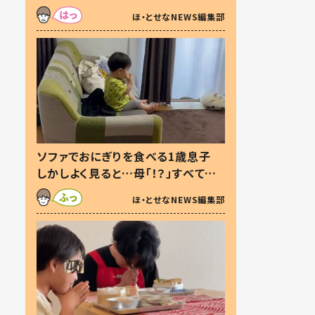
た本音とは
ほ・とせなNEWS編集部
ソファでおにぎりを食べる1歳息子
しかしよく見ると…母「！？」すべてを
察した母の投稿に「可愛いから許
ほ・とせなNEWS編集部
す！」「現行犯〜」