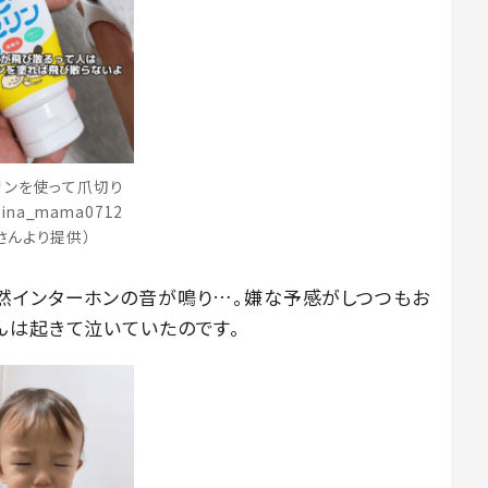
リンを使って爪切り
eina_mama0712
さんより提供）
然インターホンの音が鳴り…。嫌な予感がしつつもお
んは起きて泣いていたのです。