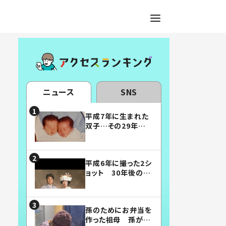
ニュース
SNS
平成7年に生まれた
双子…その29年後
の姿に「漫画みたい」
「素敵すぎる」
平成6年に撮った2シ
ョット 30年後の姿
に…「美男美女」「こ
んな夫婦になりた
い」
孫のためにお弁当を
作った祖母 孫が絶