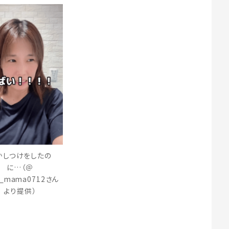
かしつけをしたの
に…（＠
na_mama0712さん
より提供）