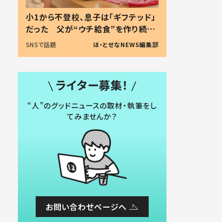
小1から不登校、息子は「ギフテッド」
だった 父が“ウチ給食”を作り続け
る理由とは #令和の親 #令和の子
SNSで話題
ほ・とせなNEWS編集部
ライター募集！
“人”のグッドニュースの取材・執筆をし
てみませんか？
お問い合わせページへ