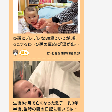
ひ孫にデレデレな80歳じいじが、抱
っこすると…ひ孫の反応に「涙が出ま
した」「可愛くて仕方ない」
ほ・とせなNEWS編集部
生後8ヶ月で亡くなった息子 約3年
半後、当時の妻の日記に書いてあっ