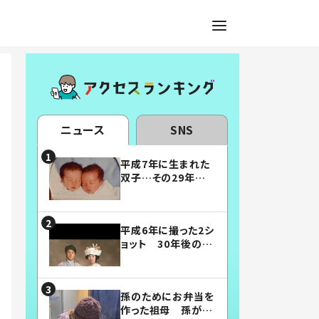
ニュース
SNS
平成7年に生まれた
双子…その29年後
の姿に「漫画みたい」
「素敵すぎる」
平成6年に撮った2シ
ョット 30年後の姿
に…「美男美女」「こ
んな夫婦になりた
い」
孫のためにお弁当を
作った祖母 孫が絶