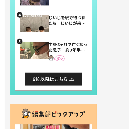
賛したお弁当に「美
味しそう」「お弁当す
ごい」
じいじを駅で待つ孫
たち じいじが来た
瞬間…！？「じいじイ
ケメン」「デレッデレ」
「嬉しくて可愛くてた
生後8ヶ月で亡くなっ
まらない」「幸せにな
た息子 約3年半
れる」
後、当時の妻の日記
に書いてあった本音
とは
6位以降はこちら