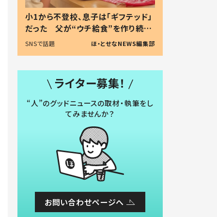
小1から不登校、息子は「ギフテッド」
だった 父が“ウチ給食”を作り続け
る理由とは #令和の親 #令和の子
SNSで話題
ほ・とせなNEWS編集部
ライター募集！
“人”のグッドニュースの取材・執筆をし
てみませんか？
お問い合わせページへ