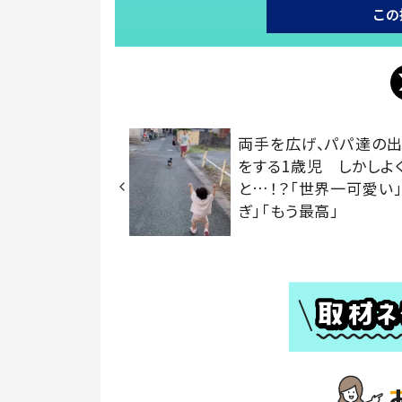
この
両手を広げ、パパ達の
をする1歳児 しかしよ
と…！？「世界一可愛い」
ぎ」「もう最高」