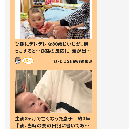
ひ孫にデレデレな80歳じいじが、抱
っこすると…ひ孫の反応に「涙が出ま
した」「可愛くて仕方ない」
ほ・とせなNEWS編集部
生後8ヶ月で亡くなった息子 約3年
半後、当時の妻の日記に書いてあっ