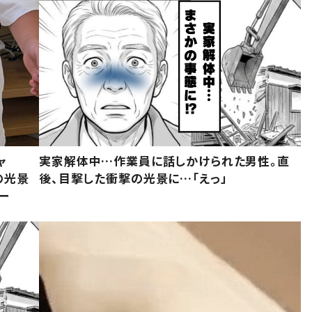
ャ
実家解体中…作業員に話しかけられた男性。直
の光景
後、目撃した衝撃の光景に…「えっ」
ー