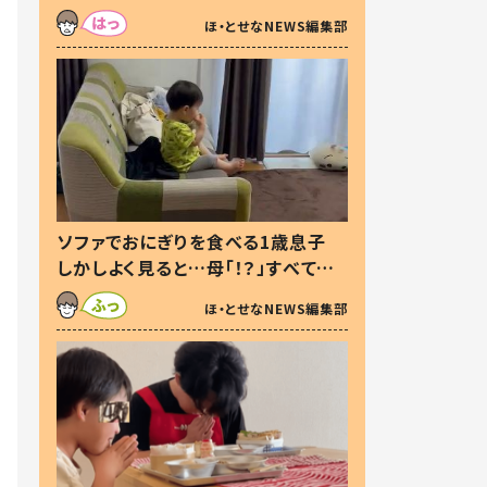
た本音とは
ほ・とせなNEWS編集部
ソファでおにぎりを食べる1歳息子
しかしよく見ると…母「！？」すべてを
察した母の投稿に「可愛いから許
ほ・とせなNEWS編集部
す！」「現行犯〜」