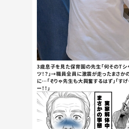
3歳息子を見た保育園の先生「何そのTシ
ツ！？」→職員全員に激震が走ったまさか
に…「そりゃ先生も大興奮するはず」「すげ
ー！！」