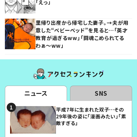
「えっ」
里帰り出産から帰宅した妻子。→夫が用
意した“ベビーベッド”を見ると…「英才
教育が過ぎるww」「闘魂こめられてる
わぁ～ww」
ニュース
SNS
平成7年に生まれた双子…その
29年後の姿に「漫画みたい」「素
敵すぎる」