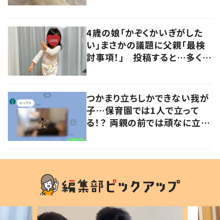
るよその気持ち」「うちの子も！」
の声
4歳の娘「かぞくかいぎがした
い」まさかの議題に父親「最検
討事項！」 投稿すると…多くの
意見が寄せられる！
つかまり立ちしかできない我が
子…保育園では1人で立って
る！？ 両親の前では頑なに立た
ない1歳児が可愛すぎる…！