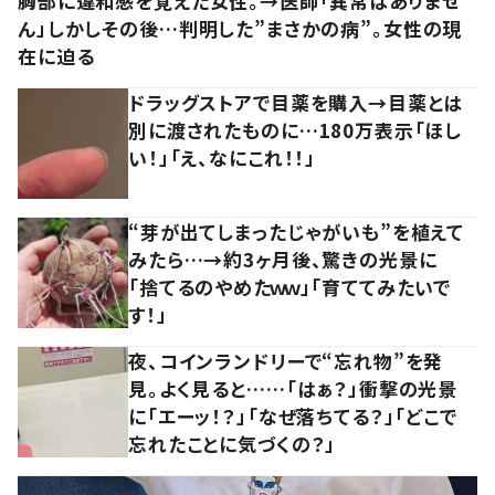
胸部に違和感を覚えた女性。→医師「異常はありませ
ん」しかしその後…判明した”まさかの病”。女性の現
在に迫る
ドラッグストアで目薬を購入→目薬とは
別に渡されたものに…180万表示「ほし
い！」「え、なにこれ！！」
“芽が出てしまったじゃがいも”を植えて
みたら…→約3ヶ月後、驚きの光景に
「捨てるのやめたｗｗ」「育ててみたいで
す！」
夜、コインランドリーで“忘れ物”を発
見。よく見ると……「はぁ？」衝撃の光景
に「エーッ！？」「なぜ落ちてる？」「どこで
忘れたことに気づくの？」