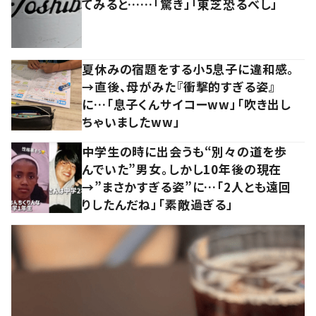
てみると……「驚き」「東芝恐るべし」
夏休みの宿題をする小5息子に違和感。
→直後、母がみた『衝撃的すぎる姿』
に…「息子くんサイコーww」「吹き出し
ちゃいましたww」
中学生の時に出会うも“別々の道を歩
んでいた”男女。しかし10年後の現在
→”まさかすぎる姿”に…「2人とも遠回
りしたんだね」「素敵過ぎる」