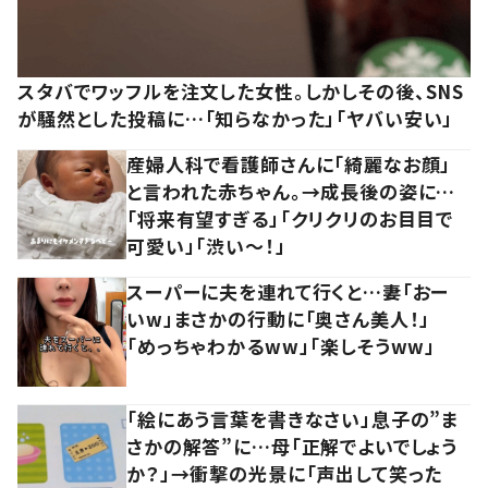
スタバでワッフルを注文した女性。しかしその後、SNS
が騒然とした投稿に…「知らなかった」「ヤバい安い」
産婦人科で看護師さんに「綺麗なお顔」
と言われた赤ちゃん。→成長後の姿に…
「将来有望すぎる」「クリクリのお目目で
可愛い」「渋い～！」
スーパーに夫を連れて行くと…妻「おー
いw」まさかの行動に「奥さん美人！」
「めっちゃわかるww」「楽しそうww」
「絵にあう言葉を書きなさい」息子の”ま
さかの解答”に…母「正解でよいでしょう
か？」→衝撃の光景に「声出して笑った