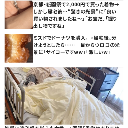
京都・祇園祭で2,000円で買った着物→
しかし帰宅後…“驚きの光景”に「良い
買い物されましたね～」「お宝だ」「掘り
出し物ですね」
ミスドでドーナツを購入。→帰宅後、分
けようとしたら…… 目からウロコの光
景に「サイコーですww」「激しいw」