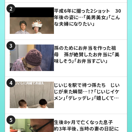
平成6年に撮った2ショット 30
年後の姿に…「美男美女」「こん
な夫婦になりたい」
孫のためにお弁当を作った祖
母 孫が絶賛したお弁当に「美
味しそう」「お弁当すごい」
じいじを駅で待つ孫たち じい
じが来た瞬間…！？「じいじイケ
メン」「デレッデレ」「嬉しくて可
愛くてたまらない」「幸せになれ
る」
生後8ヶ月で亡くなった息子
約3年半後、当時の妻の日記に