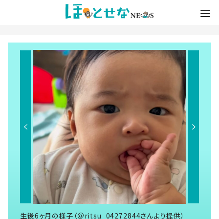
生後6ヶ月の様子（＠ritsu_04272844さんより提供）