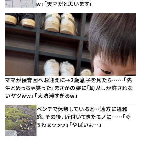
ｗ」「天才だと思います」
ママが保育園へお迎えに→2歳息子を見たら……「先
生とめっちゃ笑った」まさかの姿に「幼児しか許されな
いヤツww」「大渋滞すぎるw」
ベンチで休憩していると…遠方に違和
感。その後、近付いてきたモノに……「ぐ
ぅわぁッッッ」「やばいよ…」