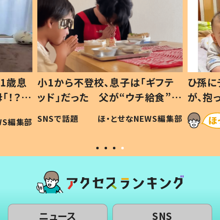
1歳息
小1から不登校、息子は「ギフテ
ひ孫に
「！？」
ッド」だった 父が“ウチ給食”を
が、抱
に「可愛
作り続ける理由とは #令和の親
「涙が
SNSで話題
ほ・とせなNEWS編集部
WS編集部
#令和の子
い」
ニュース
SNS