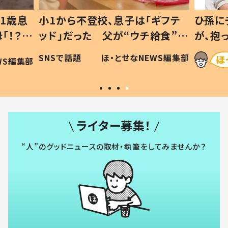
1歳息
小1から不登校、息子は「ギフテ
ひ孫に
「！？」
ッド」だった 父が“ウチ給食”を
が、抱
に「可愛
作り続ける理由とは #令和の親
「涙が
SNSで話題
ほ・とせなNEWS編集部
WS編集部
#令和の子
い」
ライター募集！
“人”のグッドニュースの取材・執筆をしてみませんか？