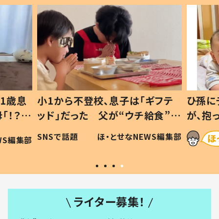
1歳息
小1から不登校、息子は「ギフテ
ひ孫に
「！？」
ッド」だった 父が“ウチ給食”を
が、抱
に「可愛
作り続ける理由とは #令和の親
「涙が
SNSで話題
ほ・とせなNEWS編集部
WS編集部
#令和の子
い」
ライター募集！