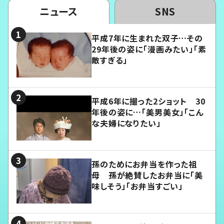
ニュース
SNS
平成7年に生まれた双子…その
29年後の姿に「漫画みたい」「素
敵すぎる」
平成6年に撮った2ショット 30
年後の姿に…「美男美女」「こん
な夫婦になりたい」
孫のためにお弁当を作った祖
母 孫が絶賛したお弁当に「美
味しそう」「お弁当すごい」