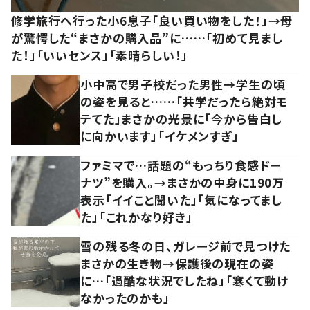
修学旅行へ行った小6息子「良い買い物をした！」→母
が驚愕した“まさかの購入品”に……「初めて見まし
た！」「いいセンス」「素晴らしい！」
小中高で男子校だった男性→学生の頃
の姿を見ると……「共学だったら絶対モ
テてた」まさかの光景に「今から告白し
に向かいます」「イケメンすぎ」
ファミマで…話題の“もっちり食感ドー
ナツ”を購入。→まさかの中身に190万
表示「イイこと聞いた」「気になってまし
た」「これかなり好き」
雪の残る冬の日、ガレージ前で見つけた
まさかの生き物→保護後の現在の姿
に…「過酷な状況でしたね」「寒くて動け
なかったのかも」