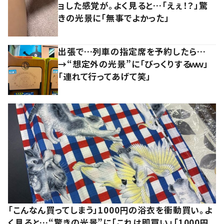
ョした感覚が。よく見ると…「えぇ！？」驚
きの光景に「無事でよかった」
出張で…列車の指定席を予約したら…
→“想定外の光景”に「びっくりするｗｗ」
「連れて行ってあげて笑」
「こんなん買ってしまう」1000円の浴衣を衝動買い。よ
く見ると…“驚きの光景”に「これは即買い」「1000円