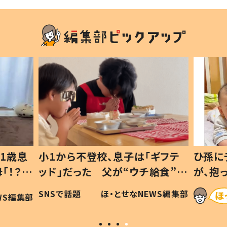
1歳息
小1から不登校、息子は「ギフテ
ひ孫に
「！？」
ッド」だった 父が“ウチ給食”を
が、抱
に「可愛
作り続ける理由とは #令和の親
「涙が
SNSで話題
ほ・とせなNEWS編集部
WS編集部
#令和の子
い」