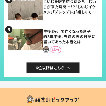
じいじを駅で待つ孫たち じい
じが来た瞬間…！？「じいじイケ
メン」「デレッデレ」「嬉しくて可
愛くてたまらない」「幸せになれ
る」
生後8ヶ月で亡くなった息子
約3年半後、当時の妻の日記に
書いてあった本音とは
6位以降はこちら