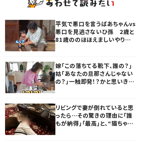
平気で悪口を言うばあちゃんvs
悪口を見逃さないひ孫 2歳と
81歳ののほほえましいやり取り
に「口悪いけど可愛い」の声
嫁「この落ちてる靴下、誰の？」
姑「あなたの旦那さんじゃない
の？」一触即発！？かと思いき
や…持ち主が判明し「声だして
大爆笑しちゃった」
リビングで妻が倒れていると思
ったら…その驚きの理由に「誰
もが納得」「最高」と、“猫ちゃん
好きユーザー”からの共感集ま
る！