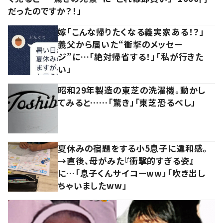
だったのですか？！」
嫁「こんな帰りたくなる義実家ある！？」
義父から届いた“衝撃のメッセー
ジ”に…「絶対帰省する！」「私が行きた
い」
昭和29年製造の東芝の洗濯機。動かし
てみると……「驚き」「東芝恐るべし」
夏休みの宿題をする小5息子に違和感。
→直後、母がみた『衝撃的すぎる姿』
に…「息子くんサイコーww」「吹き出し
ちゃいましたww」