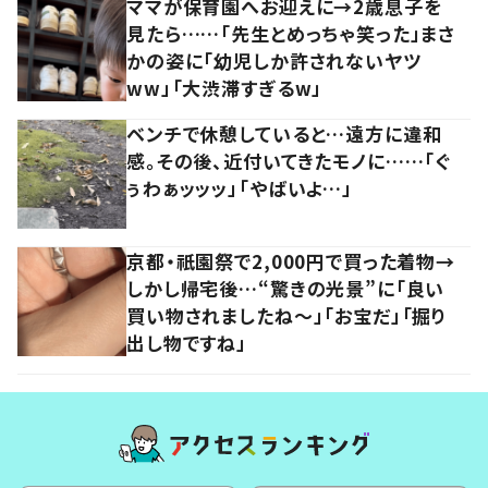
ママが保育園へお迎えに→2歳息子を
見たら……「先生とめっちゃ笑った」まさ
かの姿に「幼児しか許されないヤツ
ww」「大渋滞すぎるw」
ベンチで休憩していると…遠方に違和
感。その後、近付いてきたモノに……「ぐ
ぅわぁッッッ」「やばいよ…」
京都・祇園祭で2,000円で買った着物→
しかし帰宅後…“驚きの光景”に「良い
買い物されましたね～」「お宝だ」「掘り
出し物ですね」