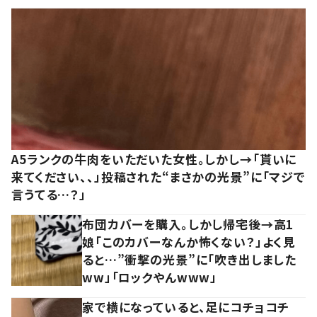
A5ランクの牛肉をいただいた女性。しかし→「貰いに
来てください、、」投稿された“まさかの光景”に「マジで
言うてる…？」
布団カバーを購入。しかし帰宅後→高1
娘「このカバーなんか怖くない？」よく見
ると…”衝撃の光景”に「吹き出しました
ww」「ロックやんwww」
家で横になっていると、足にコチョコチ