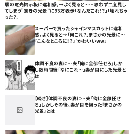
駅の電光掲示板に違和感。→よく見ると……思わず二度見し
てしまう”驚きの光景”に93万表示「なんだこれ！？」「壊れちゃ
った？」
スーパーで買ったシャインマスカットに違和
感。よく見ると→「何これ？」まさかの光景に…
「こんなところに！？」「かわいいww」
体調不良の妻に…夫「俺に全部任せろ」しか
し数時間後「なにこれ…」妻が目にした光景と
は
【続き】体調不良の妻に…夫「俺に全部任せ
ろ」しかしその後、妻が目を疑った『まさかの
光景』とは