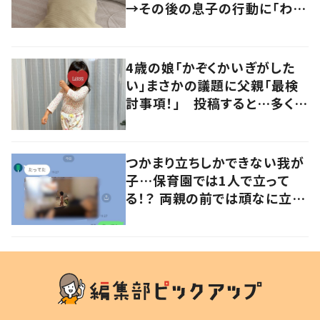
→その後の息子の行動に「わか
るよその気持ち」「うちの子も！」
の声
4歳の娘「かぞくかいぎがした
い」まさかの議題に父親「最検
討事項！」 投稿すると…多くの
意見が寄せられる！
つかまり立ちしかできない我が
子…保育園では1人で立って
る！？ 両親の前では頑なに立た
ない1歳児が可愛すぎる…！