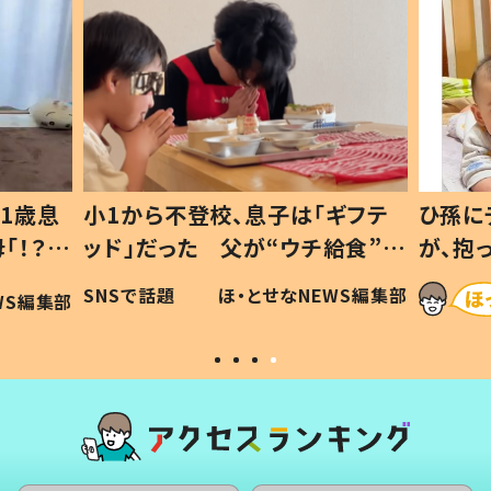
1歳息
小1から不登校、息子は「ギフテ
ひ孫に
「！？」
ッド」だった 父が“ウチ給食”を
が、抱
に「可愛
作り続ける理由とは #令和の親
「涙が
SNSで話題
ほ・とせなNEWS編集部
WS編集部
#令和の子
い」