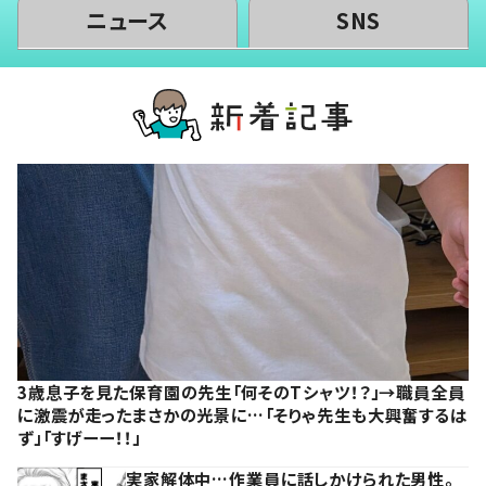
ニュース
SNS
3歳息子を見た保育園の先生「何そのTシャツ！？」→職員全員
に激震が走ったまさかの光景に…「そりゃ先生も大興奮するは
ず」「すげーー！！」
実家解体中…作業員に話しかけられた男性。