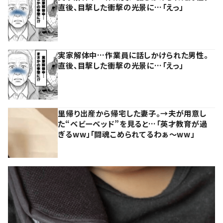
直後、目撃した衝撃の光景に…「えっ」
実家解体中…作業員に話しかけられた男性。
直後、目撃した衝撃の光景に…「えっ」
里帰り出産から帰宅した妻子。→夫が用意し
た“ベビーベッド”を見ると…「英才教育が過
ぎるww」「闘魂こめられてるわぁ～ww」