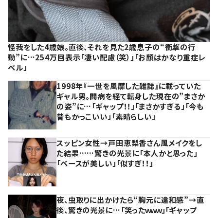
怪我をした4歳娘。直後、それを見た2歳息子の“衝撃の行
動”に…254万回表示「凄い配慮（笑）」「お顔はかなり重症レ
ベル」
1998年『一世を風靡した雑誌』に載っていた
ギャル男。闘病を経て転身した現在の”まさか
の姿”に…「ギャップ！！」「まさかすぎる」「今も
昔もかっこいい」「素晴らしい」
スッピン女性→戸田恵梨香さん風メイクをし
た結果……驚きの光景に「本人かと思った」
「ベースが美しい」「似すぎ！！」
夜、虫取りに出かけたら“胸元に違和感”→直
後、驚きの光景に…「笑ったｗｗｗ」「ギャップ