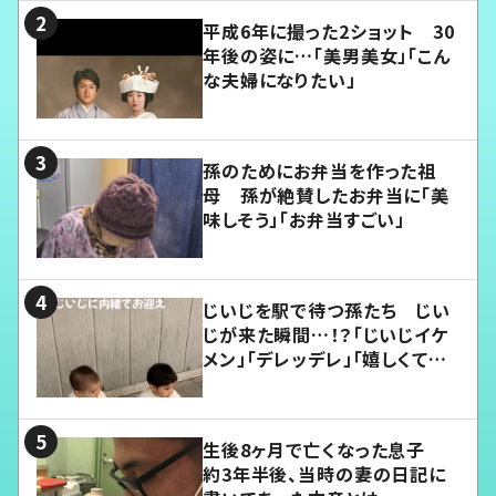
平成6年に撮った2ショット 30
年後の姿に…「美男美女」「こん
な夫婦になりたい」
孫のためにお弁当を作った祖
母 孫が絶賛したお弁当に「美
味しそう」「お弁当すごい」
じいじを駅で待つ孫たち じい
じが来た瞬間…！？「じいじイケ
メン」「デレッデレ」「嬉しくて可
愛くてたまらない」「幸せになれ
る」
生後8ヶ月で亡くなった息子
約3年半後、当時の妻の日記に