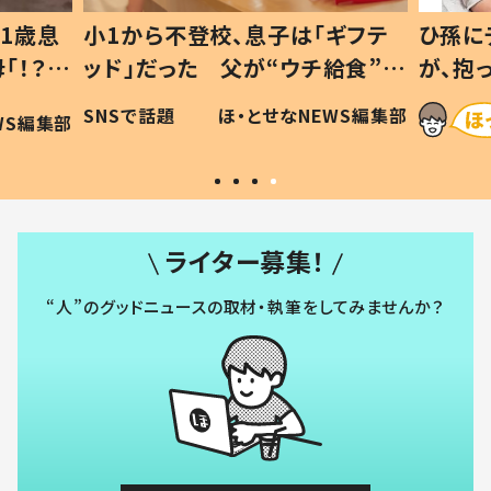
1歳息
小1から不登校、息子は「ギフテ
ひ孫に
「！？」
ッド」だった 父が“ウチ給食”を
が、抱
に「可愛
作り続ける理由とは #令和の親
「涙が
SNSで話題
ほ・とせなNEWS編集部
WS編集部
#令和の子
い」
ライター募集！
“人”のグッドニュースの取材・執筆をしてみませんか？