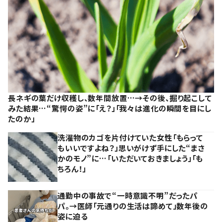
長ネギの葉だけ収穫し、数年間放置…→その後、掘り起こして
みた結果…“驚愕の姿”に「え？」「我々は進化の瞬間を目にし
たのか」
洗濯物のカゴを片付けていた女性「もらって
もいいですよね？」思いがけず手にした“まさ
かのモノ”に…「いただいておきましょう」「も
ちろん！」
通勤中の事故で“一時意識不明”だったパ
パ。→医師「元通りの生活は諦めて」数年後の
姿に迫る