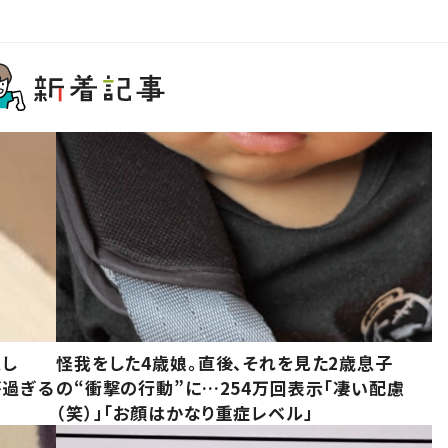
意し
怪我をした4歳娘。直後、それを見た2歳息子
が過ぎる
の“衝撃の行動”に…254万回表示「凄い配慮
（笑）」「お顔はかなり重症レベル」