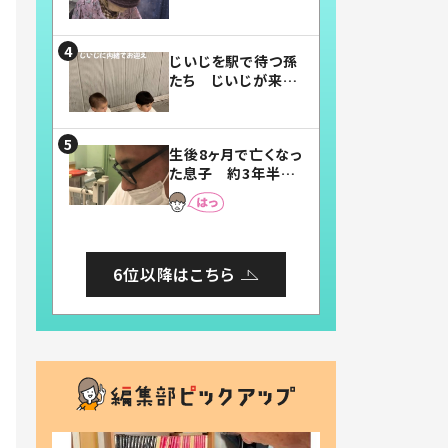
賛したお弁当に「美
味しそう」「お弁当す
ごい」
じいじを駅で待つ孫
たち じいじが来た
瞬間…！？「じいじイ
ケメン」「デレッデレ」
「嬉しくて可愛くてた
生後8ヶ月で亡くなっ
まらない」「幸せにな
た息子 約3年半
れる」
後、当時の妻の日記
に書いてあった本音
とは
6位以降はこちら