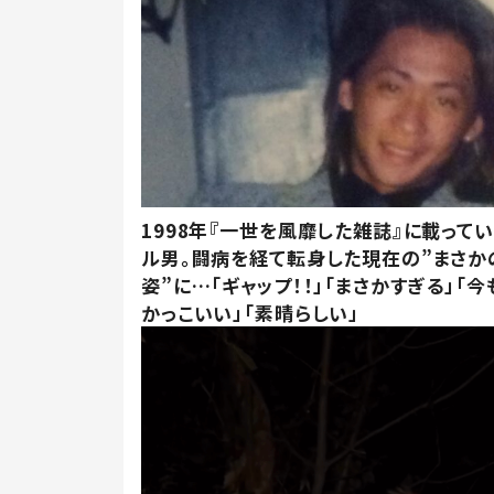
1998年『一世を風靡した雑誌』に載って
ル男。闘病を経て転身した現在の”まさか
姿”に…「ギャップ！！」「まさかすぎる」「
かっこいい」「素晴らしい」