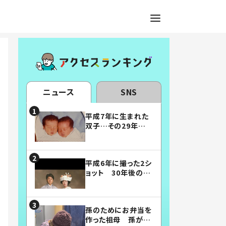
ニュース
SNS
平成7年に生まれた
双子…その29年後
の姿に「漫画みたい」
「素敵すぎる」
平成6年に撮った2シ
ョット 30年後の姿
に…「美男美女」「こ
んな夫婦になりた
い」
孫のためにお弁当を
作った祖母 孫が絶