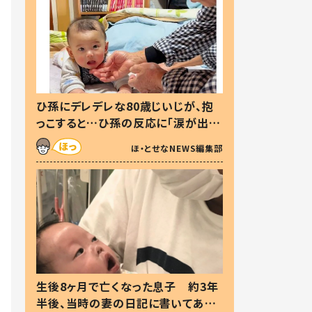
ひ孫にデレデレな80歳じいじが、抱
っこすると…ひ孫の反応に「涙が出ま
した」「可愛くて仕方ない」
ほ・とせなNEWS編集部
生後8ヶ月で亡くなった息子 約3年
半後、当時の妻の日記に書いてあっ