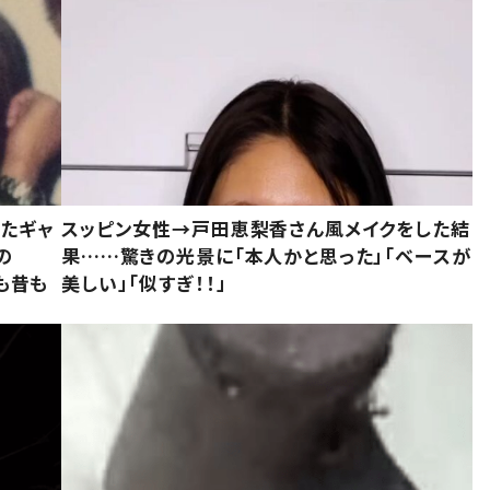
いたギャ
スッピン女性→戸田恵梨香さん風メイクをした結
の
果……驚きの光景に「本人かと思った」「ベースが
今も昔も
美しい」「似すぎ！！」