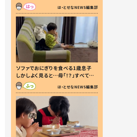
た本音とは
ほ・とせなNEWS編集部
ソファでおにぎりを食べる1歳息子
しかしよく見ると…母「！？」すべてを
察した母の投稿に「可愛いから許
ほ・とせなNEWS編集部
す！」「現行犯〜」