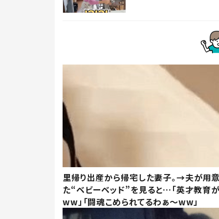
里帰り出産から帰宅した妻子。→夫が用
た“ベビーベッド”を見ると…「英才教育
ww」「闘魂こめられてるわぁ～ww」