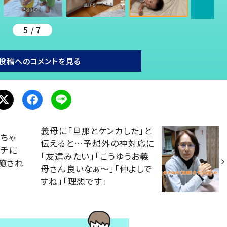
5 / 7
投稿へのコメントを見る
義母に「旦那とケンカした」と
ちゃ
伝えると…予想外の神対応に
オチに
「友達みたい」「こうゆうお義
「癒され
母さん良いなぁ〜」「仲よしで
すね」「理想です」