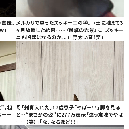
→直後、
メルカリで買ったズッキーニの種。→土に植えて3
w」
ヶ月放置した結果……『衝撃の光景』に「ズッキー
ニも凶器になるのか、、」「野太い音！笑」
”。祖
母「刺青入れた」17歳息子「やばー！！」脚を見る
ぁーー
と…“まさかの姿”に277万表示「違う意味でやば
ーー（笑）」「な、なるほど！！」