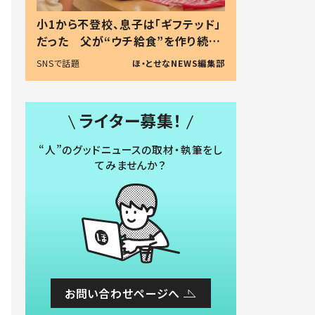
小1から不登校、息子は「ギフテッド」
だった 父が“ウチ給食”を作り続け
る理由とは #令和の親 #令和の子
SNSで話題
ほ・とせなNEWS編集部
ライター募集！
“人”のグッドニュースの取材・執筆をし
てみませんか？
お問い合わせページへ