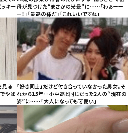
ズッキー
母が見つけた“まさかの光景”に……「わぁーー
ー！」「最高の孫だ」「これいいですね」
を見る
「好き同士」だけど付き合っていなかった男女。そ
味でやば
れから15年…小中高と同じだった2人の“現在の
姿”に……「大人になっても可愛い」