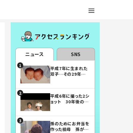
ニュース
SNS
平成7年に生まれた
双子…その29年後
の姿に「漫画みたい」
「素敵すぎる」
平成6年に撮った2シ
ョット 30年後の姿
に…「美男美女」「こ
んな夫婦になりた
い」
孫のためにお弁当を
作った祖母 孫が絶