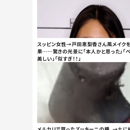
スッピン女性→戸田恵梨香さん風メイク
果……驚きの光景に「本人かと思った」「
美しい」「似すぎ！！」
メルカリで買ったズッキーニの種。→土に