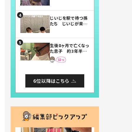
賛したお弁当に「美
味しそう」「お弁当す
ごい」
じいじを駅で待つ孫
たち じいじが来た
瞬間…！？「じいじイ
ケメン」「デレッデレ」
「嬉しくて可愛くてた
生後8ヶ月で亡くなっ
まらない」「幸せにな
た息子 約3年半
れる」
後、当時の妻の日記
に書いてあった本音
とは
6位以降はこちら