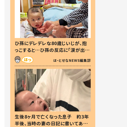
ひ孫にデレデレな80歳じいじが、抱
っこすると…ひ孫の反応に「涙が出ま
した」「可愛くて仕方ない」
ほ・とせなNEWS編集部
生後8ヶ月で亡くなった息子 約3年
半後、当時の妻の日記に書いてあっ