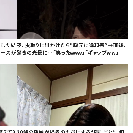
をした結
夜、虫取りに出かけたら“胸元に違和感”→直後、
ベースが
驚きの光景に…「笑ったｗｗｗ」「ギャップww」
植えて3
20歳の孫娘が帰省のたびにする“隠しごと”。祖