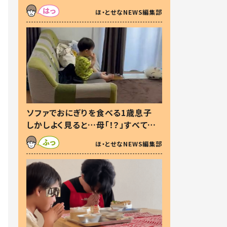
た本音とは
ほ・とせなNEWS編集部
ソファでおにぎりを食べる1歳息子
しかしよく見ると…母「！？」すべてを
察した母の投稿に「可愛いから許
ほ・とせなNEWS編集部
す！」「現行犯〜」