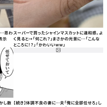
……思わ
スーパーで買ったシャインマスカットに違和感。よ
表示
く見ると→「何これ？」まさかの光景に…「こんな
ところに！？」「かわいいww」
かし数
【続き】体調不良の妻に…夫「俺に全部任せろ」し