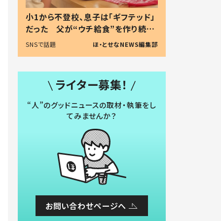
小1から不登校、息子は「ギフテッド」
だった 父が“ウチ給食”を作り続け
る理由とは #令和の親 #令和の子
SNSで話題
ほ・とせなNEWS編集部
ライター募集！
“人”のグッドニュースの取材・執筆をし
てみませんか？
お問い合わせページへ