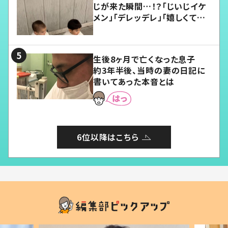
じが来た瞬間…！？「じいじイケ
メン」「デレッデレ」「嬉しくて可
愛くてたまらない」「幸せになれ
る」
生後8ヶ月で亡くなった息子
約3年半後、当時の妻の日記に
書いてあった本音とは
6位以降はこちら