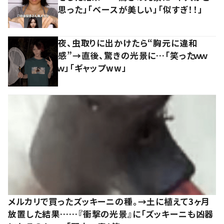
思った」「ベースが美しい」「似すぎ！！」
夜、虫取りに出かけたら“胸元に違和
感”→直後、驚きの光景に…「笑ったｗｗ
ｗ」「ギャップww」
メルカリで買ったズッキーニの種。→土に植えて3ヶ月
放置した結果……『衝撃の光景』に「ズッキーニも凶器