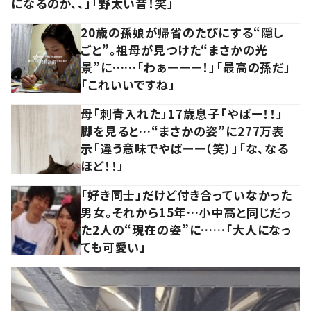
になるのか、、」「野太い音！笑」
20歳の孫娘が帰省のたびにする“隠し
ごと”。祖母が見つけた“まさかの光
景”に……「わぁーーー！」「最高の孫だ」
「これいいですね」
母「刺青入れた」17歳息子「やばー！！」
脚を見ると…“まさかの姿”に277万表
示「違う意味でやばーー（笑）」「な、なる
ほど！！」
「好き同士」だけど付き合っていなかった
男女。それから15年…小中高と同じだっ
た2人の“現在の姿”に……「大人になっ
ても可愛い」