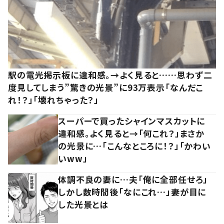
駅の電光掲示板に違和感。→よく見ると……思わず二
度見してしまう”驚きの光景”に93万表示「なんだこ
れ！？」「壊れちゃった？」
スーパーで買ったシャインマスカットに
違和感。よく見ると→「何これ？」まさか
の光景に…「こんなところに！？」「かわい
いww」
体調不良の妻に…夫「俺に全部任せろ」
しかし数時間後「なにこれ…」妻が目に
した光景とは