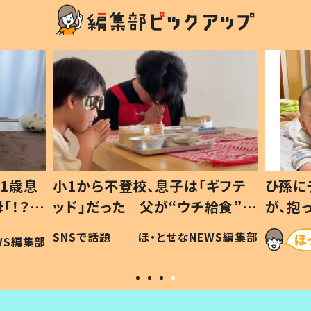
1歳息
小1から不登校、息子は「ギフテ
ひ孫に
「！？」
ッド」だった 父が“ウチ給食”を
が、抱
に「可愛
作り続ける理由とは #令和の親
「涙が
SNSで話題
ほ・とせなNEWS編集部
WS編集部
#令和の子
い」