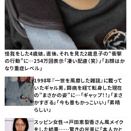
怪我をした4歳娘。直後、それを見た2歳息子の“衝撃
の行動”に…254万回表示「凄い配慮（笑）」「お顔はか
なり重症レベル」
1998年『一世を風靡した雑誌』に載って
いたギャル男。闘病を経て転身した現在
の”まさかの姿”に…「ギャップ！！」「まさ
かすぎる」「今も昔もかっこいい」「素晴
らしい」
スッピン女性→戸田恵梨香さん風メイク
をした結果……驚きの光景に「本人かと