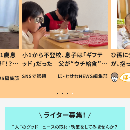
1歳息
小1から不登校、息子は「ギフテ
ひ孫に
「！？」
ッド」だった 父が“ウチ給食”を
が、抱
に「可愛
作り続ける理由とは #令和の親
「涙が
SNSで話題
ほ・とせなNEWS編集部
WS編集部
#令和の子
い」
ライター募集！
“人”のグッドニュースの取材・執筆をしてみませんか？