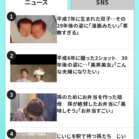
ニュース
SNS
平成7年に生まれた双子…その
29年後の姿に「漫画みたい」「素
敵すぎる」
平成6年に撮った2ショット 30
年後の姿に…「美男美女」「こん
な夫婦になりたい」
孫のためにお弁当を作った祖
母 孫が絶賛したお弁当に「美
味しそう」「お弁当すごい」
じいじを駅で待つ孫たち じい