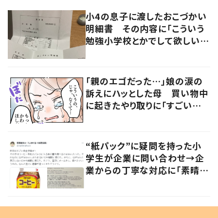
小4の息子に渡したおこづかい
明細書 その内容に「こういう
勉強小学校とかでして欲しい」
「社会勉強になりますね」の声
「親のエゴだった…」娘の涙の
訴えにハッとした母 買い物中
に起きたやり取りに「すごい分
かる」「改めて気付かされた」
“紙パック”に疑問を持った小
学生が企業に問い合わせ→企
業からの丁寧な対応に「素晴ら
しい」の声