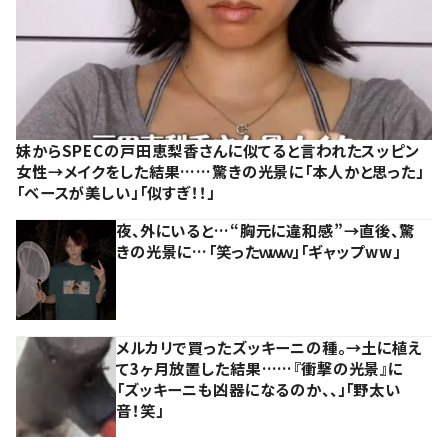
妹からSPECの戸田恵梨香さんに似てると言われたスッピン
女性→メイクをした結果……驚きの光景に「本人かと思った」
「ベースが美しい」「似すぎ！！」
夜、外にいると…“胸元に違和感”→直後、驚
きの光景に…「笑ったｗｗｗ」「ギャップww」
メルカリで買ったズッキーニの種。→土に植え
て3ヶ月放置した結果……『衝撃の光景』に
「ズッキーニも凶器になるのか、、」「野太い
音！笑」