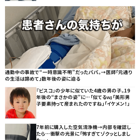
通勤中の事故で“一時意識不明”だったパパ。→医師「元通り
の生活は諦めて」数年後の姿に迫る
『ビスコ』の少年に似ていた4歳の男の子。19
年後の“まさかの姿”に…「似てるｗ」「美形男
子要素持って産まれたのですね」「イケメン！」
7年前に購入した空気清浄機→内部を確認し
たら…衝撃の光景に「怖すぎてゾクッとしまし