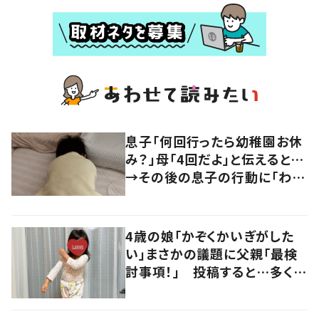
息子「何回行ったら幼稚園お休
み？」母「4回だよ」と伝えると…
→その後の息子の行動に「わか
るよその気持ち」「うちの子も！」
の声
4歳の娘「かぞくかいぎがした
い」まさかの議題に父親「最検
討事項！」 投稿すると…多くの
意見が寄せられる！