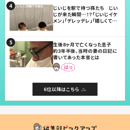
じいじを駅で待つ孫たち じい
じが来た瞬間…！？「じいじイケ
メン」「デレッデレ」「嬉しくて可
愛くてたまらない」「幸せになれ
る」
生後8ヶ月で亡くなった息子
約3年半後、当時の妻の日記に
書いてあった本音とは
6位以降はこちら