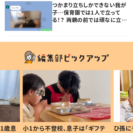
つかまり立ちしかできない我が
子…保育園では1人で立って
る！？ 両親の前では頑なに立た
ない1歳児が可愛すぎる…！
1歳息
小1から不登校、息子は「ギフテ
ひ孫に