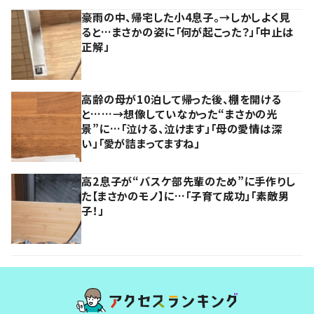
豪雨の中、帰宅した小4息子。→しかしよく見
ると…まさかの姿に「何が起こった？」「中止は
正解」
高齢の母が10泊して帰った後、棚を開ける
と……→想像していなかった“まさかの光
景”に…「泣ける、泣けます」「母の愛情は深
い」「愛が詰まってますね」
高2息子が“バスケ部先輩のため”に手作りし
た【まさかのモノ】に…「子育て成功」「素敵男
子！」