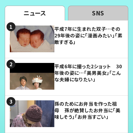
ニュース
SNS
平成7年に生まれた双子…その
29年後の姿に「漫画みたい」「素
敵すぎる」
平成6年に撮った2ショット 30
年後の姿に…「美男美女」「こん
な夫婦になりたい」
孫のためにお弁当を作った祖
母 孫が絶賛したお弁当に「美
味しそう」「お弁当すごい」