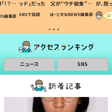
「！？」
ッド」だった 父が“ウチ給食”を
が、抱
に「可愛
作り続ける理由とは #令和の親
「涙が
SNSで話題
ほ・とせなNEWS編集部
WS編集部
#令和の子
い」
ニュース
SNS