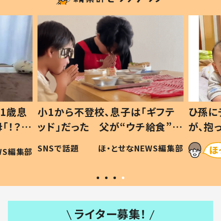
1歳息
小1から不登校、息子は「ギフテ
ひ孫に
「！？」
ッド」だった 父が“ウチ給食”を
が、抱
に「可愛
作り続ける理由とは #令和の親
「涙が
SNSで話題
ほ・とせなNEWS編集部
WS編集部
#令和の子
い」
ライター募集！