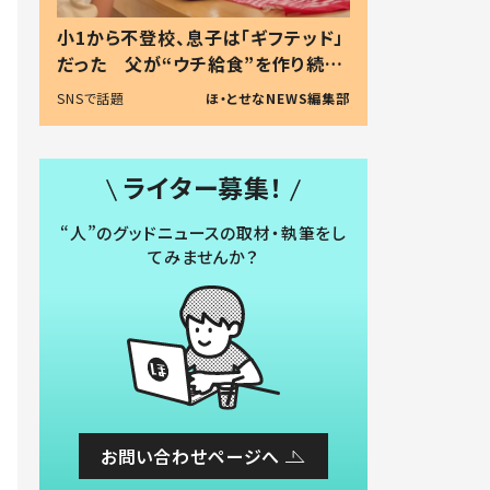
小1から不登校、息子は「ギフテッド」
だった 父が“ウチ給食”を作り続け
る理由とは #令和の親 #令和の子
SNSで話題
ほ・とせなNEWS編集部
ライター募集！
“人”のグッドニュースの取材・執筆をし
てみませんか？
お問い合わせページへ