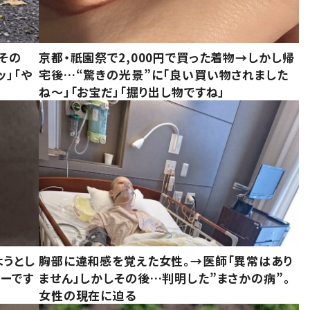
その
京都・祇園祭で2,000円で買った着物→しかし帰
ッ」「や
宅後…“驚きの光景”に「良い買い物されました
ね～」「お宝だ」「掘り出し物ですね」
ようとし
胸部に違和感を覚えた女性。→医師「異常はあり
ーです
ません」しかしその後…判明した”まさかの病”。
女性の現在に迫る