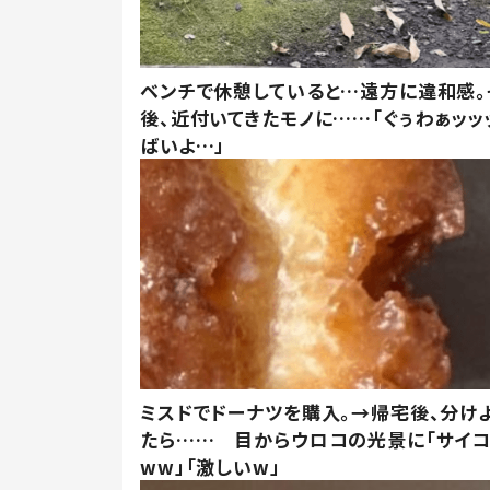
ベンチで休憩していると…遠方に違和感。
後、近付いてきたモノに……「ぐぅわぁッッ
ばいよ…」
ミスドでドーナツを購入。→帰宅後、分け
たら…… 目からウロコの光景に「サイコ
ww」「激しいw」