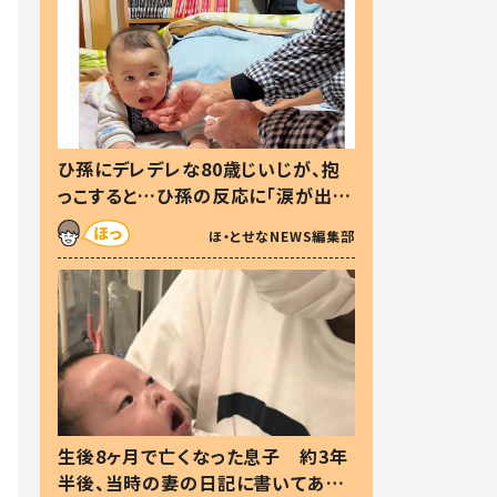
ひ孫にデレデレな80歳じいじが、抱
っこすると…ひ孫の反応に「涙が出ま
した」「可愛くて仕方ない」
ほ・とせなNEWS編集部
生後8ヶ月で亡くなった息子 約3年
半後、当時の妻の日記に書いてあっ