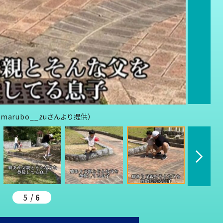
arubo__zuさんより提供）
5 / 6