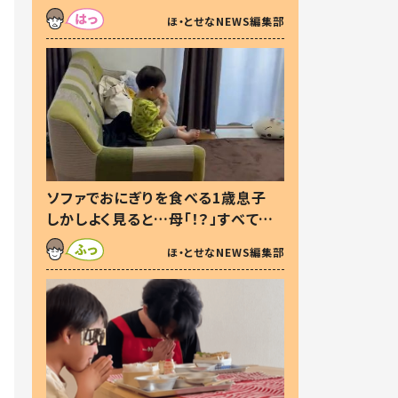
た本音とは
ほ・とせなNEWS編集部
ソファでおにぎりを食べる1歳息子
しかしよく見ると…母「！？」すべてを
察した母の投稿に「可愛いから許
ほ・とせなNEWS編集部
す！」「現行犯〜」