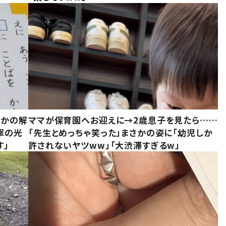
さかの解
ママが保育園へお迎えに→2歳息子を見たら……
撃の光
「先生とめっちゃ笑った」まさかの姿に「幼児しか
す」
許されないヤツww」「大渋滞すぎるw」