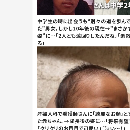
中学生の時に出会うも“別々の道を歩ん
た”男女。しかし10年後の現在→”まさか
姿”に…「2人とも遠回りしたんだね」「素
る」
産婦人科で看護師さんに「綺麗なお顔」と
た赤ちゃん。→成長後の姿に…「将来有望
「クリクリのお目目で可愛い」「渋い～！」