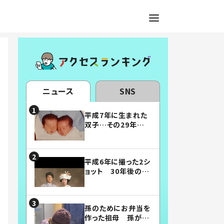
ニュース
SNS
平成7年に生まれた
双子…その29年後
の姿に「漫画みたい」
「素敵すぎる」
平成6年に撮った2シ
ョット 30年後の姿
に…「美男美女」「こ
んな夫婦になりた
い」
孫のためにお弁当を
作った祖母 孫が絶