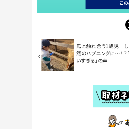
この
馬と触れ合う1歳児 し
然のハプニングに…！？
いすぎる」の声