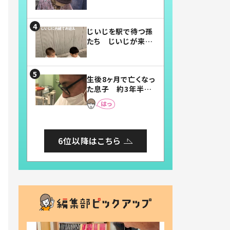
賛したお弁当に「美
味しそう」「お弁当す
ごい」
じいじを駅で待つ孫
たち じいじが来た
瞬間…！？「じいじイ
ケメン」「デレッデレ」
「嬉しくて可愛くてた
生後8ヶ月で亡くなっ
まらない」「幸せにな
た息子 約3年半
れる」
後、当時の妻の日記
に書いてあった本音
とは
6位以降はこちら