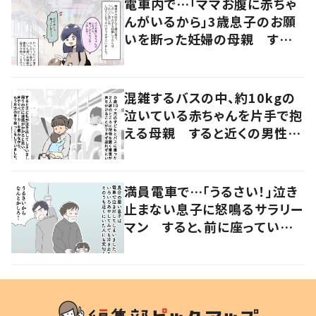
電車内で…「ママお腹に赤ちゃ
んがいるから」3歳息子のお願
いを断った妊婦の母親 すると
近くにいた女性の申し出に「こ
れ以上ない機会だった」
混雑するバスの中、約10kgの
泣いている赤ちゃんを片手で抱
える母親 すると近くの男性が
声をかけ…「涙が出そうでした」
満員電車で…「うるさい！」泣き
止まない息子に怒鳴るサラリー
マン すると、前に座っていた
女性からの助け船に「感謝いっ
ぱい」