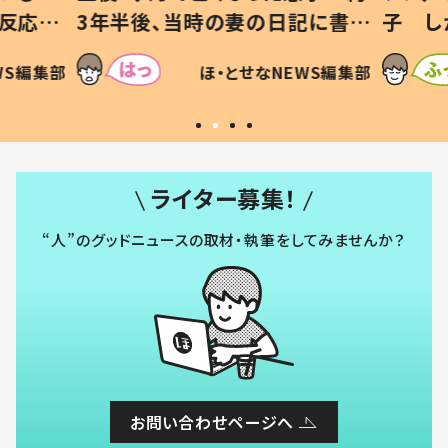
記に書い
子 しかしよく見ると…母「！？」
ッド」
すべてを察した母の投稿に「可愛
作り続
SNSで
WS編集部
ほ・とせなNEWS編集部
いから許す！」「現行犯〜」
#令和
ライター募集！
“人”のグッドニュースの取材・執筆をしてみませんか？
お問い合わせページへ