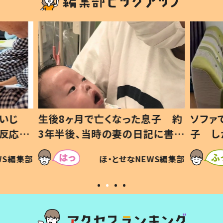
息子 約
ソファでおにぎりを食べる1歳息
小1か
記に書い
子 しかしよく見ると…母「！？」
ッド」
すべてを察した母の投稿に「可愛
作り続
SNSで
WS編集部
ほ・とせなNEWS編集部
いから許す！」「現行犯〜」
#令和