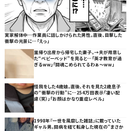
実家解体中…作業員に話しかけられた男性。直後、目撃した
衝撃の光景に…「えっ」
里帰り出産から帰宅した妻子。→夫が用意し
た“ベビーベッド”を見ると…「英才教育が過
ぎるww」「闘魂こめられてるわぁ～ww」
怪我をした4歳娘。直後、それを見た2歳息子
の“衝撃の行動”に…254万回表示「凄い配
慮（笑）」「お顔はかなり重症レベル」
1998年『一世を風靡した雑誌』に載っていた
ギャル男。闘病を経て転身した現在の”まさか