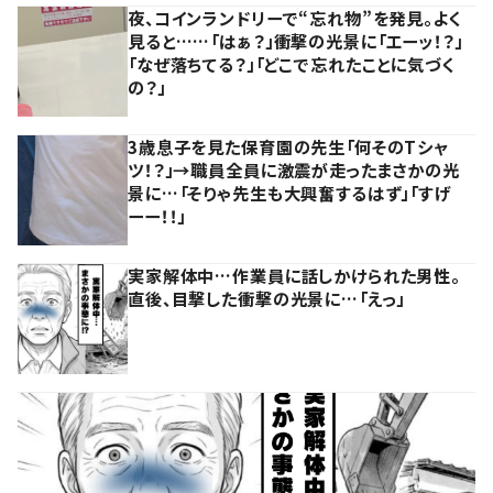
夜、コインランドリーで“忘れ物”を発見。よく
見ると……「はぁ？」衝撃の光景に「エーッ！？」
「なぜ落ちてる？」「どこで忘れたことに気づく
の？」
3歳息子を見た保育園の先生「何そのTシャ
ツ！？」→職員全員に激震が走ったまさかの光
景に…「そりゃ先生も大興奮するはず」「すげ
ーー！！」
実家解体中…作業員に話しかけられた男性。
直後、目撃した衝撃の光景に…「えっ」