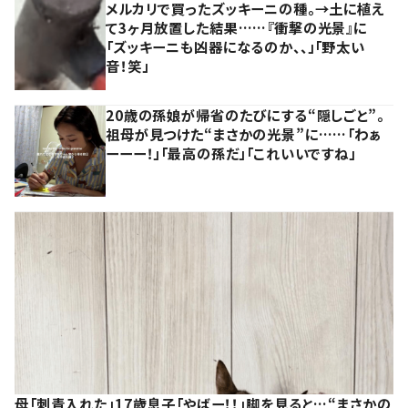
メルカリで買ったズッキーニの種。→土に植え
て3ヶ月放置した結果……『衝撃の光景』に
「ズッキーニも凶器になるのか、、」「野太い
音！笑」
20歳の孫娘が帰省のたびにする“隠しごと”。
祖母が見つけた“まさかの光景”に……「わぁ
ーーー！」「最高の孫だ」「これいいですね」
母「刺青入れた」17歳息子「やばー！！」脚を見ると…“まさかの