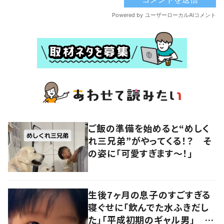
ご飯の準備を始めると“めしく
れ三兄弟”がやってくる！？ そ
の姿に「可愛すぎます〜！」
生後7ヶ月の息子のすごすぎる
寝ぐせに「飲んでた水ふきだし
た」「平成初期のギャル男」 実