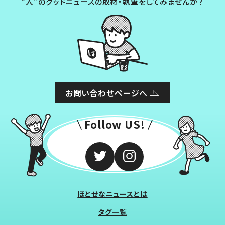
“人”のグッドニュースの取材・執筆をしてみませんか？
お問い合わせページへ
Follow US!
ほとせなニュースとは
タグ一覧