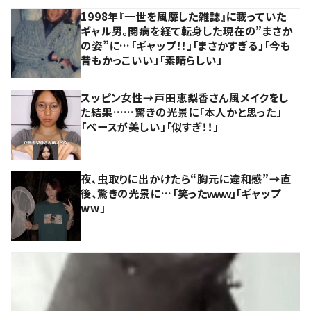
1998年『一世を風靡した雑誌』に載っていた
ギャル男。闘病を経て転身した現在の”まさか
の姿”に…「ギャップ！！」「まさかすぎる」「今も
昔もかっこいい」「素晴らしい」
スッピン女性→戸田恵梨香さん風メイクをし
た結果……驚きの光景に「本人かと思った」
「ベースが美しい」「似すぎ！！」
夜、虫取りに出かけたら“胸元に違和感”→直
後、驚きの光景に…「笑ったｗｗｗ」「ギャップ
ww」