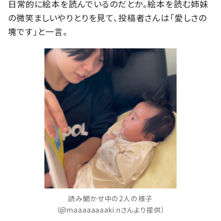
日常的に絵本を読んでいるのだとか。絵本を読む姉妹
の微笑ましいやりとりを見て、投稿者さんは「愛しさの
塊です」と一言。
読み聞かせ中の2人の様子
（@maaaaaaaaki.nさんより提供）