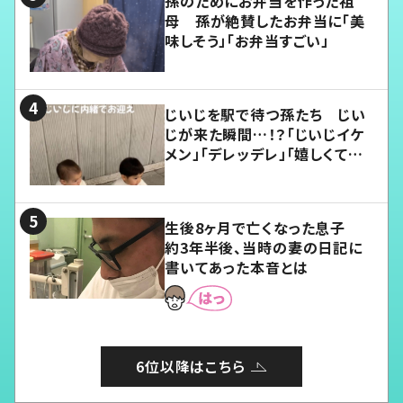
孫のためにお弁当を作った祖
母 孫が絶賛したお弁当に「美
味しそう」「お弁当すごい」
じいじを駅で待つ孫たち じい
じが来た瞬間…！？「じいじイケ
メン」「デレッデレ」「嬉しくて可
愛くてたまらない」「幸せになれ
る」
生後8ヶ月で亡くなった息子
約3年半後、当時の妻の日記に
書いてあった本音とは
6位以降はこちら