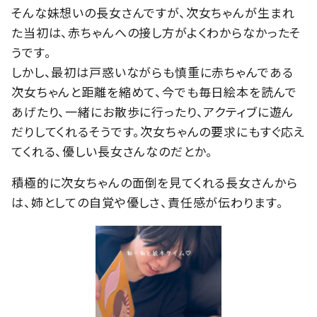
​そんな妹想いの長女さんですが、次女ちゃんが生まれ
た当初は、赤ちゃんへの接し方がよくわからなかったそ
うです。
しかし、最初は戸惑いながらも慎重に赤ちゃんである
次女ちゃんと距離を縮めて、今でも毎日絵本を読んで
あげたり、一緒にお散歩に行ったり、アクティブに遊ん
だりしてくれるそうです。次女ちゃんの要求にもすぐ応え
てくれる、優しい長女さんなのだとか。
積極的に次女ちゃんの面倒を見てくれる長女さんから
は、姉としての自覚や優しさ、責任感が伝わります。