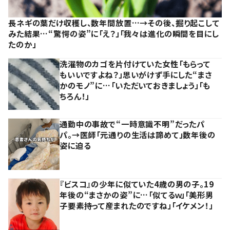
長ネギの葉だけ収穫し、数年間放置…→その後、掘り起こして
みた結果…“驚愕の姿”に「え？」「我々は進化の瞬間を目にし
たのか」
洗濯物のカゴを片付けていた女性「もらって
もいいですよね？」思いがけず手にした“まさ
かのモノ”に…「いただいておきましょう」「も
ちろん！」
通勤中の事故で“一時意識不明”だったパ
パ。→医師「元通りの生活は諦めて」数年後の
姿に迫る
『ビスコ』の少年に似ていた4歳の男の子。19
年後の“まさかの姿”に…「似てるｗ」「美形男
子要素持って産まれたのですね」「イケメン！」