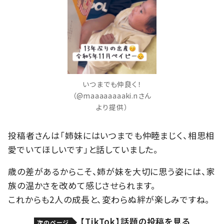
いつまでも仲良く！
（@maaaaaaaaki.nさん
より提供）
投稿者さんは「姉妹にはいつまでも仲睦まじく、相思相
愛でいてほしいです」と話していました。
歳の差があるからこそ、姉が妹を大切に思う姿には、家
族の温かさを改めて感じさせられます。
これからも2人の成長と、変わらぬ絆が楽しみですね。
【TikTok】話題の投稿を見る
次のページ