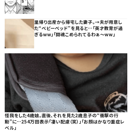
里帰り出産から帰宅した妻子。→夫が用意し
た“ベビーベッド”を見ると…「英才教育が過
ぎるww」「闘魂こめられてるわぁ～ww」
怪我をした4歳娘。直後、それを見た2歳息子の“衝撃の行
動”に…254万回表示「凄い配慮（笑）」「お顔はかなり重症レ
ベル」