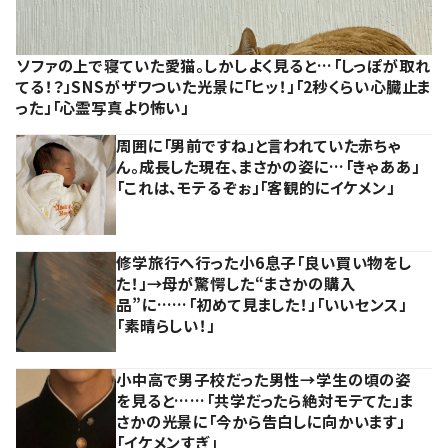
ソファの上で寝ていた愛猫。しかしよく見ると…「しっぽが取れ
てる！？」SNSがザワついた光景に「ヒッ！」「2秒くらい心臓止ま
った」「心霊写真より怖い」
周囲に「男前ですね」と言われていた赤ちゃ
ん。成長した現在、まさかの姿に…「きゃああ」
「これは、モテるぞぉ」「客観的にイケメン」
修学旅行へ行った小6息子「良い買い物をし
た！」→母が驚愕した“まさかの購入
品”に……「初めて見ました！」「いいセンス」
「素晴らしい！」
小中高で男子校だった男性→学生の頃の姿
を見ると……「共学だったら絶対モテてた」ま
さかの光景に「今から告白しに向かいます」
「イケメンすぎ」