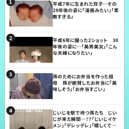
平成7年に生まれた双子…その
29年後の姿に「漫画みたい」「素
敵すぎる」
平成6年に撮った2ショット 30
年後の姿に…「美男美女」「こん
な夫婦になりたい」
孫のためにお弁当を作った祖
母 孫が絶賛したお弁当に「美
味しそう」「お弁当すごい」
じいじを駅で待つ孫たち じい
じが来た瞬間…！？「じいじイケ
メン」「デレッデレ」「嬉しくて可