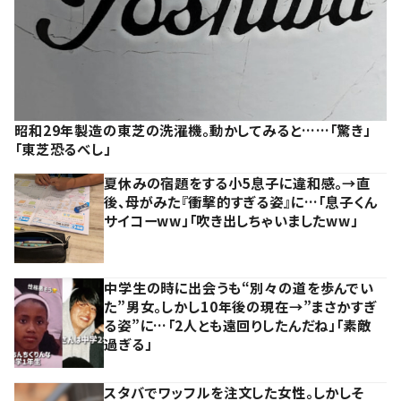
昭和29年製造の東芝の洗濯機。動かしてみると……「驚き」
「東芝恐るべし」
夏休みの宿題をする小5息子に違和感。→直
後、母がみた『衝撃的すぎる姿』に…「息子くん
サイコーww」「吹き出しちゃいましたww」
中学生の時に出会うも“別々の道を歩んでい
た”男女。しかし10年後の現在→”まさかすぎ
る姿”に…「2人とも遠回りしたんだね」「素敵
過ぎる」
スタバでワッフルを注文した女性。しかしそ