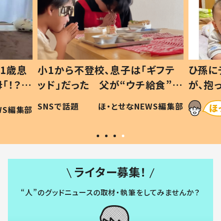
1歳息
小1から不登校、息子は「ギフテ
ひ孫に
「！？」
ッド」だった 父が“ウチ給食”を
が、抱
に「可愛
作り続ける理由とは #令和の親
「涙が
SNSで話題
ほ・とせなNEWS編集部
WS編集部
#令和の子
い」
ライター募集！
“人”のグッドニュースの取材・執筆をしてみませんか？