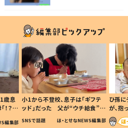
ない1歳児が可愛すぎる…！
1歳息
小1から不登校、息子は「ギフテ
ひ孫に
「！？」
ッド」だった 父が“ウチ給食”を
が、抱
に「可愛
作り続ける理由とは #令和の親
「涙が
SNSで話題
ほ・とせなNEWS編集部
WS編集部
#令和の子
い」