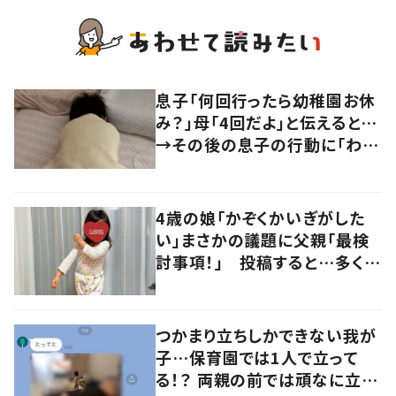
息子「何回行ったら幼稚園お休
み？」母「4回だよ」と伝えると…
→その後の息子の行動に「わか
るよその気持ち」「うちの子も！」
の声
4歳の娘「かぞくかいぎがした
い」まさかの議題に父親「最検
討事項！」 投稿すると…多くの
意見が寄せられる！
つかまり立ちしかできない我が
子…保育園では1人で立って
る！？ 両親の前では頑なに立た