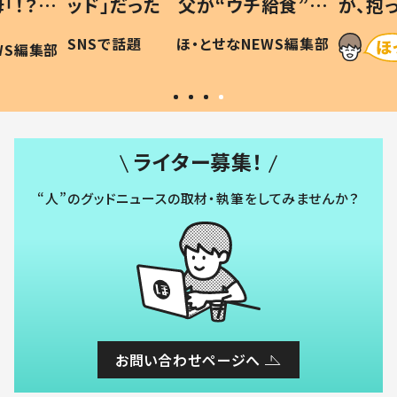
「！？」
ッド」だった 父が“ウチ給食”を
が、抱
に「可愛
作り続ける理由とは #令和の親
「涙が
SNSで話題
ほ・とせなNEWS編集部
WS編集部
#令和の子
い」
ライター募集！
“人”のグッドニュースの取材・執筆をしてみませんか？
お問い合わせページへ