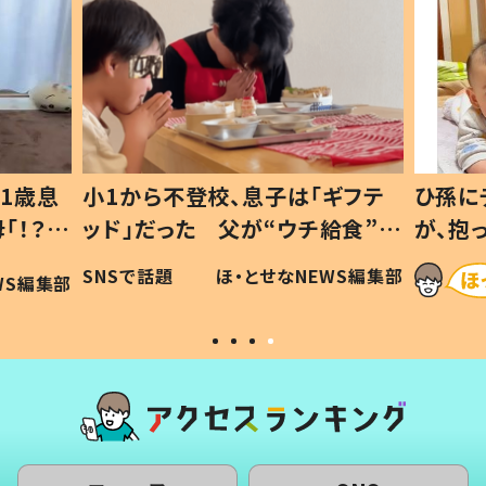
1歳息
小1から不登校、息子は「ギフテ
ひ孫に
「！？」
ッド」だった 父が“ウチ給食”を
が、抱
に「可愛
作り続ける理由とは #令和の親
「涙が
SNSで話題
ほ・とせなNEWS編集部
WS編集部
#令和の子
い」