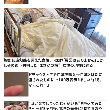
胸部に違和感を覚えた女性。→医師「異常はありません」しか
しその後…判明した”まさかの病”。女性の現在に迫る
ドラッグストアで目薬を購入→目薬とは別に
渡されたものに…180万表示「ほしい！」「え、
なにこれ！！」
“芽が出てしまったじゃがいも”を植えてみた
ら…→約3ヶ月後、驚きの光景に「捨てるのや