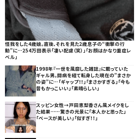
怪我をした4歳娘。直後、それを見た2歳息子の“衝撃の行
動”に…254万回表示「凄い配慮（笑）」「お顔はかなり重症レ
ベル」
1998年『一世を風靡した雑誌』に載っていた
ギャル男。闘病を経て転身した現在の”まさか
の姿”に…「ギャップ！！」「まさかすぎる」「今も
昔もかっこいい」「素晴らしい」
スッピン女性→戸田恵梨香さん風メイクをし
た結果……驚きの光景に「本人かと思った」
「ベースが美しい」「似すぎ！！」