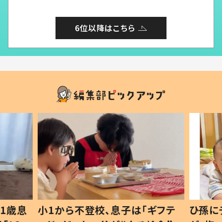
6位以降はこちら
1歳息
小1から不登校、息子は「ギフテ
ひ孫に