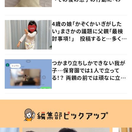
るよその気持ち」「うちの子も！」
の声
4歳の娘「かぞくかいぎがした
い」まさかの議題に父親「最検
討事項！」 投稿すると…多くの
意見が寄せられる！
つかまり立ちしかできない我が
子…保育園では1人で立って
る！？ 両親の前では頑なに立た
ない1歳児が可愛すぎる…！