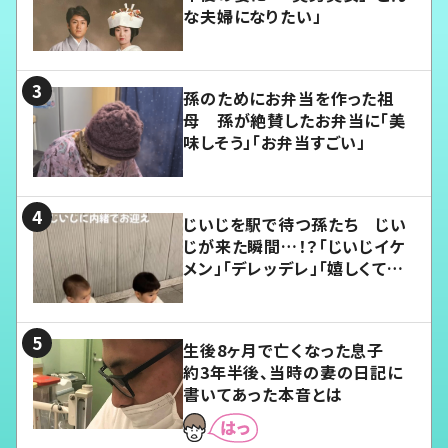
な夫婦になりたい」
孫のためにお弁当を作った祖
母 孫が絶賛したお弁当に「美
味しそう」「お弁当すごい」
じいじを駅で待つ孫たち じい
じが来た瞬間…！？「じいじイケ
メン」「デレッデレ」「嬉しくて可
愛くてたまらない」「幸せになれ
る」
生後8ヶ月で亡くなった息子
約3年半後、当時の妻の日記に
書いてあった本音とは