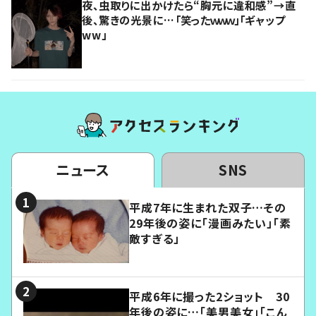
夜、虫取りに出かけたら“胸元に違和感”→直
後、驚きの光景に…「笑ったｗｗｗ」「ギャップ
ww」
ニュース
SNS
平成7年に生まれた双子…その
29年後の姿に「漫画みたい」「素
敵すぎる」
平成6年に撮った2ショット 30
年後の姿に…「美男美女」「こん