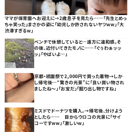
ママが保育園へお迎えに→2歳息子を見たら……「先生とめっ
ちゃ笑った」まさかの姿に「幼児しか許されないヤツww」「大
渋滞すぎるw」
ベンチで休憩していると…遠方に違和感。そ
の後、近付いてきたモノに……「ぐぅわぁッッ
ッ」「やばいよ…」
京都・祇園祭で2,000円で買った着物→しか
し帰宅後…“驚きの光景”に「良い買い物され
ましたね～」「お宝だ」「掘り出し物ですね」
ミスドでドーナツを購入。→帰宅後、分けよう
としたら…… 目からウロコの光景に「サイ
コーですww」「激しいw」