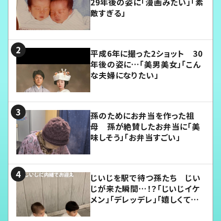
29年後の姿に「漫画みたい」「素
敵すぎる」
平成6年に撮った2ショット 30
年後の姿に…「美男美女」「こん
な夫婦になりたい」
孫のためにお弁当を作った祖
母 孫が絶賛したお弁当に「美
味しそう」「お弁当すごい」
じいじを駅で待つ孫たち じい
じが来た瞬間…！？「じいじイケ
メン」「デレッデレ」「嬉しくて可
愛くてたまらない」「幸せになれ
る」