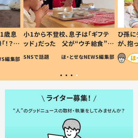
1歳息
小1から不登校、息子は「ギフテ
ひ孫に
「！？」
ッド」だった 父が“ウチ給食”を
が、抱
に「可愛
作り続ける理由とは #令和の親
「涙が
SNSで話題
ほ・とせなNEWS編集部
WS編集部
#令和の子
い」
ライター募集！
“人”のグッドニュースの取材・執筆をしてみませんか？