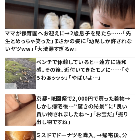
ママが保育園へお迎えに→2歳息子を見たら……「先
生とめっちゃ笑った」まさかの姿に「幼児しか許されな
いヤツww」「大渋滞すぎるw」
ベンチで休憩していると…遠方に違和
感。その後、近付いてきたモノに……「ぐ
ぅわぁッッッ」「やばいよ…」
京都・祇園祭で2,000円で買った着物→
しかし帰宅後…“驚きの光景”に「良い
買い物されましたね～」「お宝だ」「掘り
出し物ですね」
ミスドでドーナツを購入。→帰宅後、分