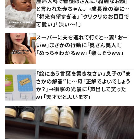
産婦人科で看護師さんに「綺麗なお顔」
と言われた赤ちゃん。→成長後の姿に…
「将来有望すぎる」「クリクリのお目目で
可愛い」「渋い～！」
スーパーに夫を連れて行くと…妻「おー
いw」まさかの行動に「奥さん美人！」
「めっちゃわかるww」「楽しそうww」
「絵にあう言葉を書きなさい」息子の”ま
さかの解答”に…母「正解でよいでしょう
か？」→衝撃の光景に「声出して笑った
ｗ」「天才だと思います」