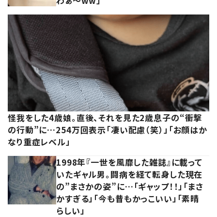
わぁ～ww」
怪我をした4歳娘。直後、それを見た2歳息子の“衝撃
の行動”に…254万回表示「凄い配慮（笑）」「お顔はか
なり重症レベル」
1998年『一世を風靡した雑誌』に載って
いたギャル男。闘病を経て転身した現在
の”まさかの姿”に…「ギャップ！！」「まさ
かすぎる」「今も昔もかっこいい」「素晴
らしい」