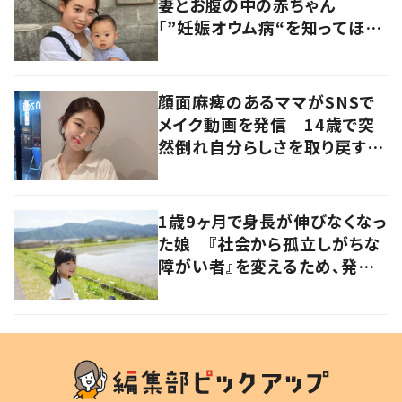
妻とお腹の中の赤ちゃん
「”妊娠オウム病“を知ってほし
い」発信を続ける夫に迫る
顔面麻痺のあるママがSNSで
メイク動画を発信 14歳で突
然倒れ自分らしさを取り戻すま
で
1歳9ヶ月で身長が伸びなくなっ
た娘 『社会から孤立しがちな
障がい者』を変えるため、発信
を続ける母と娘に迫る