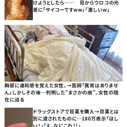
けようとしたら…… 目からウロコの光
景に「サイコーですww」「激しいw」
胸部に違和感を覚えた女性。→医師「異常はありませ
ん」しかしその後…判明した”まさかの病”。女性の現
在に迫る
ドラッグストアで目薬を購入→目薬とは
別に渡されたものに…180万表示「ほし
い！」「え、なにこれ！！」