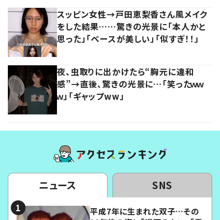
スッピン女性→戸田恵梨香さん風メイク
をした結果……驚きの光景に「本人かと
思った」「ベースが美しい」「似すぎ！！」
夜、虫取りに出かけたら“胸元に違和
感”→直後、驚きの光景に…「笑ったｗｗ
ｗ」「ギャップww」
ニュース
SNS
平成7年に生まれた双子…その