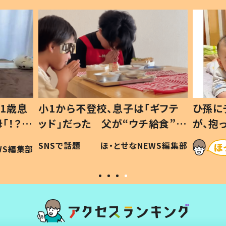
1歳息
小1から不登校、息子は「ギフテ
ひ孫に
「！？」
ッド」だった 父が“ウチ給食”を
が、抱
に「可愛
作り続ける理由とは #令和の親
「涙が
SNSで話題
ほ・とせなNEWS編集部
WS編集部
#令和の子
い」