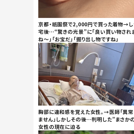
京都・祇園祭で2,000円で買った着物→
宅後…“驚きの光景”に「良い買い物され
ね～」「お宝だ」「掘り出し物ですね」
胸部に違和感を覚えた女性。→医師「異常
ません」しかしその後…判明した”まさかの
女性の現在に迫る