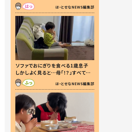
た本音とは
ほ・とせなNEWS編集部
ソファでおにぎりを食べる1歳息子
しかしよく見ると…母「！？」すべてを
察した母の投稿に「可愛いから許
ほ・とせなNEWS編集部
す！」「現行犯〜」