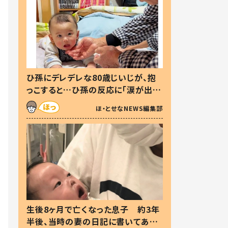
ひ孫にデレデレな80歳じいじが、抱
っこすると…ひ孫の反応に「涙が出ま
した」「可愛くて仕方ない」
ほ・とせなNEWS編集部
生後8ヶ月で亡くなった息子 約3年
半後、当時の妻の日記に書いてあっ