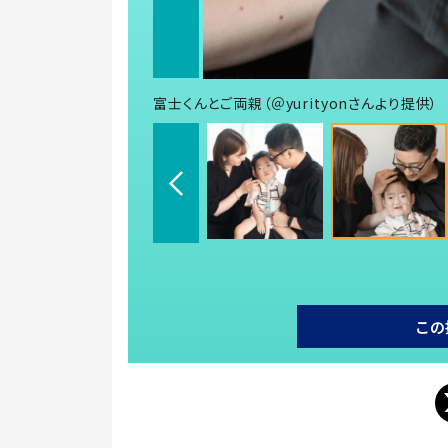
富士くんとご両親（＠yurityonさんより提供）
この