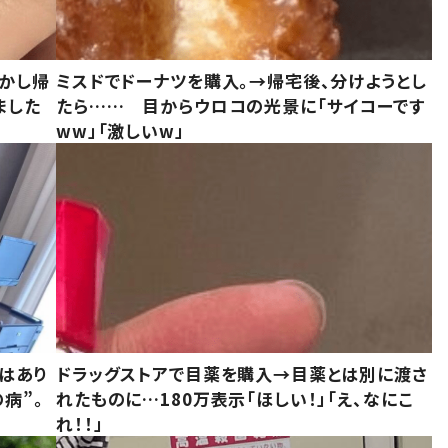
しかし帰
ミスドでドーナツを購入。→帰宅後、分けようとし
ました
たら…… 目からウロコの光景に「サイコーです
ww」「激しいw」
はあり
ドラッグストアで目薬を購入→目薬とは別に渡さ
病”。
れたものに…180万表示「ほしい！」「え、なにこ
れ！！」