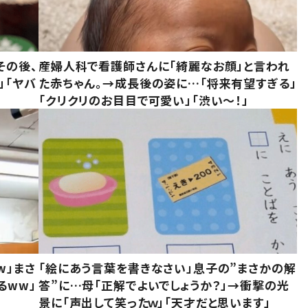
その後、
産婦人科で看護師さんに「綺麗なお顔」と言われ
」「ヤバ
た赤ちゃん。→成長後の姿に…「将来有望すぎる」
「クリクリのお目目で可愛い」「渋い～！」
w」まさ
「絵にあう言葉を書きなさい」息子の”まさかの解
るww」
答”に…母「正解でよいでしょうか？」→衝撃の光
景に「声出して笑ったｗ」「天才だと思います」