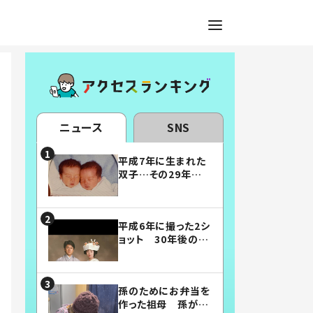
ニュース
SNS
平成7年に生まれた
双子…その29年後
の姿に「漫画みたい」
「素敵すぎる」
平成6年に撮った2シ
ョット 30年後の姿
に…「美男美女」「こ
んな夫婦になりた
い」
孫のためにお弁当を
作った祖母 孫が絶