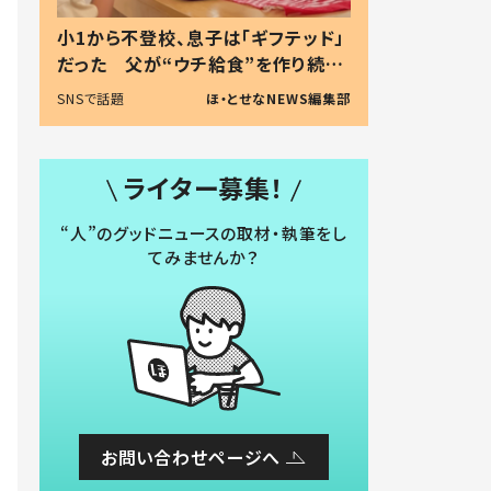
小1から不登校、息子は「ギフテッド」
だった 父が“ウチ給食”を作り続け
る理由とは #令和の親 #令和の子
SNSで話題
ほ・とせなNEWS編集部
ライター募集！
“人”のグッドニュースの取材・執筆をし
てみませんか？
お問い合わせページへ