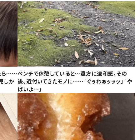
たら……
ベンチで休憩していると…遠方に違和感。その
児しか
後、近付いてきたモノに……「ぐぅわぁッッッ」「や
ばいよ…」