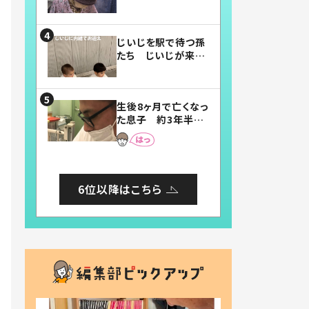
賛したお弁当に「美
味しそう」「お弁当す
ごい」
じいじを駅で待つ孫
たち じいじが来た
瞬間…！？「じいじイ
ケメン」「デレッデレ」
「嬉しくて可愛くてた
生後8ヶ月で亡くなっ
まらない」「幸せにな
た息子 約3年半
れる」
後、当時の妻の日記
に書いてあった本音
とは
6位以降はこちら