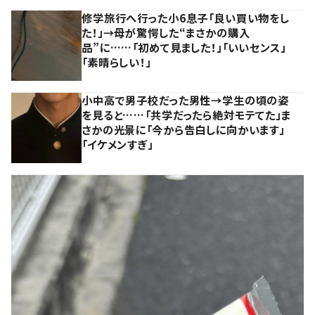
修学旅行へ行った小6息子「良い買い物をし
た！」→母が驚愕した“まさかの購入
品”に……「初めて見ました！」「いいセンス」
「素晴らしい！」
小中高で男子校だった男性→学生の頃の姿
を見ると……「共学だったら絶対モテてた」ま
さかの光景に「今から告白しに向かいます」
「イケメンすぎ」