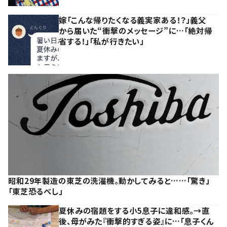
嫁「こんな帰りたくなる義実家ある！？」義父
から届いた“衝撃のメッセージ”に…「絶対帰
省する！」「私が行きたい」
昭和29年製造の東芝の洗濯機。動かしてみると……「驚き」
「東芝恐るべし」
夏休みの宿題をする小5息子に違和感。→直
後、母がみた『衝撃的すぎる姿』に…「息子くん