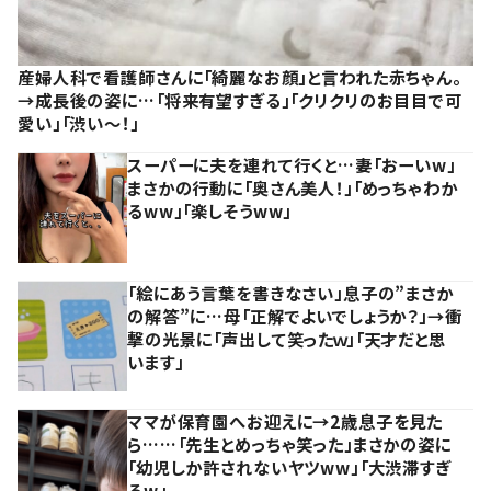
産婦人科で看護師さんに「綺麗なお顔」と言われた赤ちゃん。
→成長後の姿に…「将来有望すぎる」「クリクリのお目目で可
愛い」「渋い～！」
スーパーに夫を連れて行くと…妻「おーいw」
まさかの行動に「奥さん美人！」「めっちゃわか
るww」「楽しそうww」
「絵にあう言葉を書きなさい」息子の”まさか
の解答”に…母「正解でよいでしょうか？」→衝
撃の光景に「声出して笑ったｗ」「天才だと思
います」
ママが保育園へお迎えに→2歳息子を見た
ら……「先生とめっちゃ笑った」まさかの姿に
「幼児しか許されないヤツww」「大渋滞すぎ
るw」