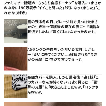
ファミマで…話題の“もっちり食感ドーナツ”を購入。→まさか
の中身に190万表示「イイこと聞いた」「気になってました」「こ
れかなり好き」
雪の残る冬の日、ガレージ前で見つけたまさ
かの生き物→保護後の現在の姿に…「過酷な
状況でしたね」「寒くて動けなかったのかも」
A5ランクの牛肉をいただいた女性。しかし
→「貰いに来てください、、」投稿された“まさ
かの光景”に「マジで言うてる…？」
布団カバーを購入。しかし帰宅後→高1娘「こ
のカバーなんか怖くない？」よく見ると…”衝
撃の光景”に「吹き出しましたww」「ロックや
んwww」