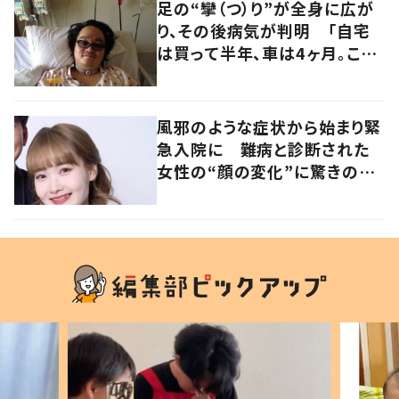
足の“攣（つ）り”が全身に広が
り、その後病気が判明 「自宅
は買って半年、車は4ヶ月。この
先どうすれば…」発病時の思い
と心境の変化について患者に
聞いた
風邪のような症状から始まり緊
急入院に 難病と診断された
女性の“顔の変化”に驚きの
声 「可哀想と捉えないで」発
信した思いを聞いた