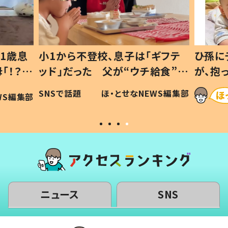
ギフテ
ひ孫にデレデレな80歳じいじ
給食”を
が、抱っこすると…ひ孫の反応に
和の親
「涙が出ました」「可愛くて仕方な
WS編集部
ほ・とせなNEWS編集部
い」
ニュース
SNS