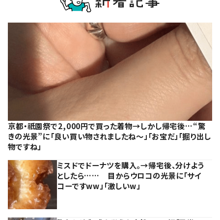
京都・祇園祭で2,000円で買った着物→しかし帰宅後…“驚
きの光景”に「良い買い物されましたね～」「お宝だ」「掘り出し
物ですね」
ミスドでドーナツを購入。→帰宅後、分けよう
としたら…… 目からウロコの光景に「サイ
コーですww」「激しいw」