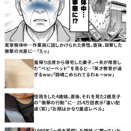
実家解体中…作業員に話しかけられた男性。直後、目撃した
衝撃の光景に…「えっ」
里帰り出産から帰宅した妻子。→夫が用意し
た“ベビーベッド”を見ると…「英才教育が過
ぎるww」「闘魂こめられてるわぁ～ww」
怪我をした4歳娘。直後、それを見た2歳息子
の“衝撃の行動”に…254万回表示「凄い配
慮（笑）」「お顔はかなり重症レベル」
1998年『一世を風靡した雑誌』に載っていた