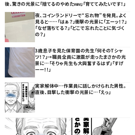
後、驚きの光景に「捨てるのやめたｗｗ」「育ててみたいです！」
夜、コインランドリーで“忘れ物”を発見。よく
見ると……「はぁ？」衝撃の光景に「エーッ！？」
「なぜ落ちてる？」「どこで忘れたことに気づく
の？」
3歳息子を見た保育園の先生「何そのTシャ
ツ！？」→職員全員に激震が走ったまさかの光
景に…「そりゃ先生も大興奮するはず」「すげ
ーー！！」
実家解体中…作業員に話しかけられた男性。
直後、目撃した衝撃の光景に…「えっ」