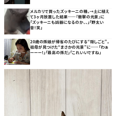
メルカリで買ったズッキーニの種。→土に植え
て3ヶ月放置した結果……『衝撃の光景』に
「ズッキーニも凶器になるのか、、」「野太い
音！笑」
20歳の孫娘が帰省のたびにする“隠しごと”。
祖母が見つけた“まさかの光景”に……「わぁ
ーーー！」「最高の孫だ」「これいいですね」