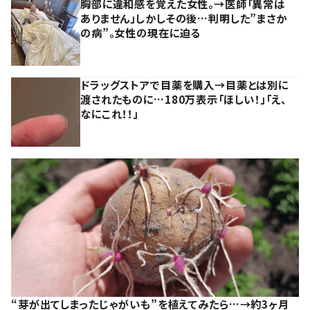
胸部に違和感を覚えた女性。→医師「異常は
ありません」しかしその後…判明した”まさか
の病”。女性の現在に迫る
ドラッグストアで目薬を購入→目薬とは別に
渡されたものに…180万表示「ほしい！」「え、
なにこれ！！」
“芽が出てしまったじゃがいも”を植えてみたら…→約3ヶ月