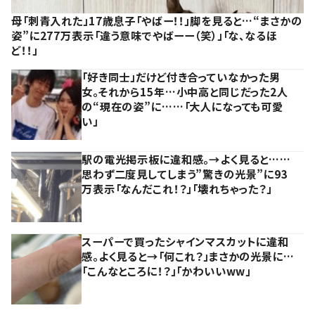
母「刺青入れた」17歳息子「やばー！！」脚を見ると…“まさかの
姿”に277万表示「違う意味でやばーー（笑）」「な、なるほ
ど！！」
「好き同士」だけど付き合っていなかった男
女。それから15年…小中高と同じだった2人
の“現在の姿”に……「大人になっても可愛
い」
駅の電光掲示板に違和感。→よく見ると……
思わず二度見してしまう”驚きの光景”に93
万表示「なんだこれ！？」「壊れちゃった？」
スーパーで買ったシャインマスカットに違和
感。よく見ると→「何これ？」まさかの光景に…
「こんなところに！？」「かわいいww」