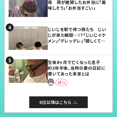
母 孫が絶賛したお弁当に「美
味しそう」「お弁当すごい」
じいじを駅で待つ孫たち じい
じが来た瞬間…！？「じいじイケ
メン」「デレッデレ」「嬉しくて可
愛くてたまらない」「幸せになれ
る」
生後8ヶ月で亡くなった息子
約3年半後、当時の妻の日記に
書いてあった本音とは
6位以降はこちら