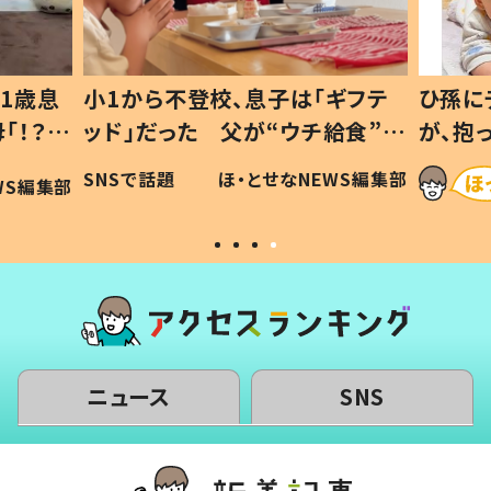
1歳息
小1から不登校、息子は「ギフテ
ひ孫に
「！？」
ッド」だった 父が“ウチ給食”を
が、抱
に「可愛
作り続ける理由とは #令和の親
「涙が
SNSで話題
ほ・とせなNEWS編集部
WS編集部
#令和の子
い」
ニュース
SNS