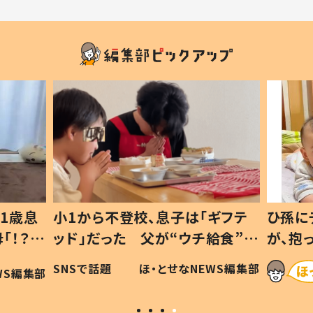
1歳息
小1から不登校、息子は「ギフテ
ひ孫に
「！？」
ッド」だった 父が“ウチ給食”を
が、抱
に「可愛
作り続ける理由とは #令和の親
「涙が
SNSで話題
ほ・とせなNEWS編集部
WS編集部
#令和の子
い」