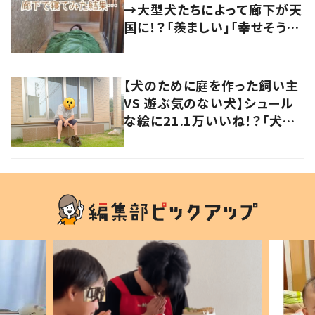
→大型犬たちによって廊下が天
国に！？「羨ましい」「幸せそう」
の声
【犬のために庭を作った飼い主
VS 遊ぶ気のない犬】シュール
な絵に21.1万いいね！？「犬の
強い意志を感じる」