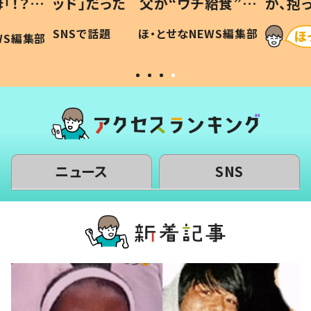
「！？」
ッド」だった 父が“ウチ給食”を
が、抱
に「可愛
作り続ける理由とは #令和の親
「涙が
SNSで話題
ほ・とせなNEWS編集部
WS編集部
#令和の子
い」
ニュース
SNS