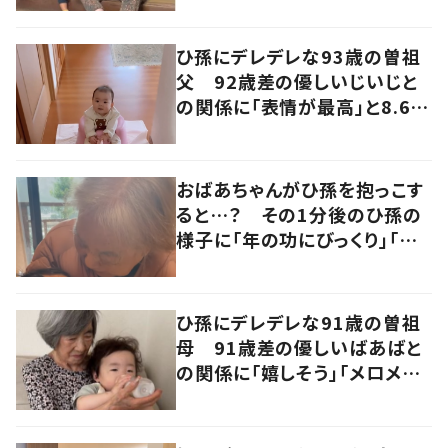
ひ孫にデレデレな93歳の曽祖
父 92歳差の優しいじいじと
の関係に「表情が最高」と8.6万
いいね
おばあちゃんがひ孫を抱っこす
ると…？ その1分後のひ孫の
様子に「年の功にびっくり」「赤
ちゃんも嬉しそう」の声
ひ孫にデレデレな91歳の曽祖
母 91歳差の優しいばあばと
の関係に「嬉しそう」「メロメロ」
の声