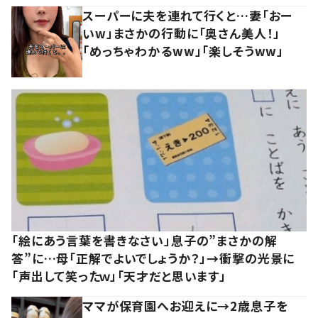
スーパーに夫を連れて行くと…妻「おー
いw」まさかの行動に「奥さん美人！」
「めっちゃわかるww」「楽しそうww」
「絵にあう言葉を書きなさい」息子の”まさかの解
答”に…母「正解でよいでしょうか？」→衝撃の光景に
「声出して笑ったｗ」「天才だと思います」
ママが保育園へお迎えに→2歳息子を