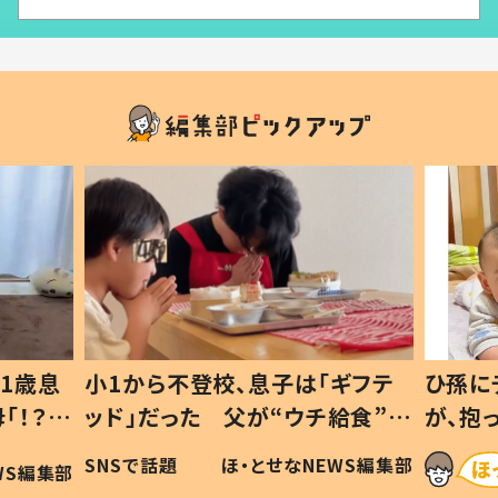
1歳息
小1から不登校、息子は「ギフテ
ひ孫に
「！？」
ッド」だった 父が“ウチ給食”を
が、抱
に「可愛
作り続ける理由とは #令和の親
「涙が
SNSで話題
ほ・とせなNEWS編集部
WS編集部
#令和の子
い」