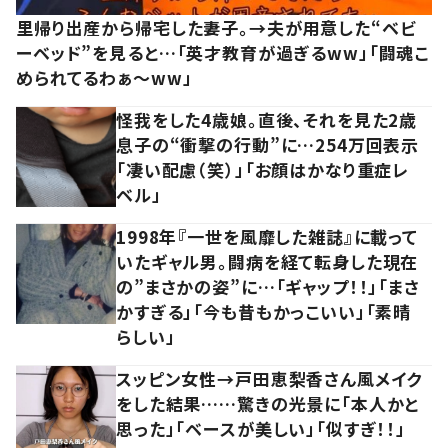
里帰り出産から帰宅した妻子。→夫が用意した“ベビ
ーベッド”を見ると…「英才教育が過ぎるww」「闘魂こ
められてるわぁ～ww」
怪我をした4歳娘。直後、それを見た2歳
息子の“衝撃の行動”に…254万回表示
「凄い配慮（笑）」「お顔はかなり重症レ
ベル」
1998年『一世を風靡した雑誌』に載って
いたギャル男。闘病を経て転身した現在
の”まさかの姿”に…「ギャップ！！」「まさ
かすぎる」「今も昔もかっこいい」「素晴
らしい」
スッピン女性→戸田恵梨香さん風メイク
をした結果……驚きの光景に「本人かと
思った」「ベースが美しい」「似すぎ！！」