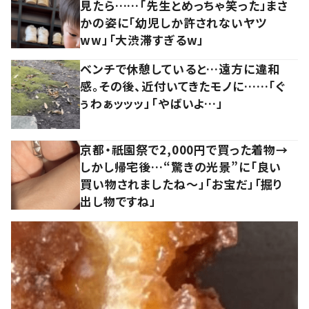
見たら……「先生とめっちゃ笑った」まさ
かの姿に「幼児しか許されないヤツ
ww」「大渋滞すぎるw」
ベンチで休憩していると…遠方に違和
感。その後、近付いてきたモノに……「ぐ
ぅわぁッッッ」「やばいよ…」
京都・祇園祭で2,000円で買った着物→
しかし帰宅後…“驚きの光景”に「良い
買い物されましたね～」「お宝だ」「掘り
出し物ですね」