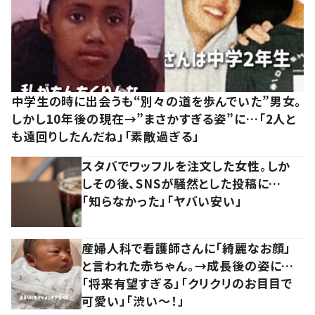
中学生の時に出会うも“別々の道を歩んでいた”男女。
しかし10年後の現在→”まさかすぎる姿”に…「2人と
も遠回りしたんだね」「素敵過ぎる」
スタバでワッフルを注文した女性。しか
しその後、SNSが騒然とした投稿に…
「知らなかった」「ヤバい安い」
産婦人科で看護師さんに「綺麗なお顔」
と言われた赤ちゃん。→成長後の姿に…
「将来有望すぎる」「クリクリのお目目で
可愛い」「渋い～！」