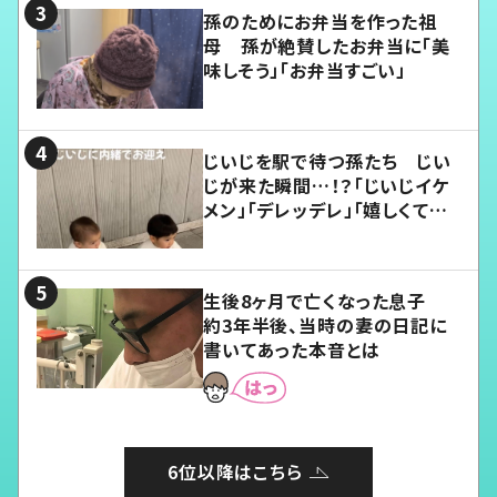
孫のためにお弁当を作った祖
母 孫が絶賛したお弁当に「美
味しそう」「お弁当すごい」
じいじを駅で待つ孫たち じい
じが来た瞬間…！？「じいじイケ
メン」「デレッデレ」「嬉しくて可
愛くてたまらない」「幸せになれ
る」
生後8ヶ月で亡くなった息子
約3年半後、当時の妻の日記に
書いてあった本音とは
6位以降はこちら