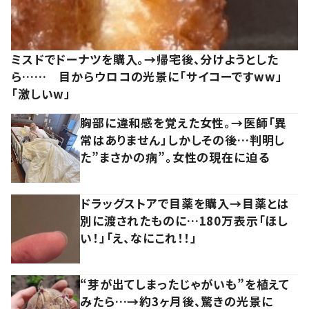
ミスドでドーナツを購入。→帰宅後、分けようとした
ら…… 目からウロコの光景に「サイコーですww」
「激しいw」
胸部に違和感を覚えた女性。→医師「異
常はありません」しかしその後…判明し
た”まさかの病”。女性の現在に迫る
ドラッグストアで目薬を購入→目薬とは
別に渡されたものに…180万表示「ほし
い！」「え、なにこれ！！」
“芽が出てしまったじゃがいも”を植えて
みたら…→約3ヶ月後、驚きの光景に