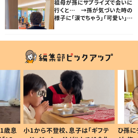
祖母が孫にサプライズで会いに
行くと… →孫が気づいた時の
様子に「涙でちゃう」「可愛い」の
声
1歳息
小1から不登校、息子は「ギフテ
ひ孫に