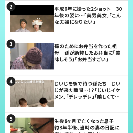
平成6年に撮った2ショット 30
年後の姿に…「美男美女」「こん
な夫婦になりたい」
孫のためにお弁当を作った祖
母 孫が絶賛したお弁当に「美
味しそう」「お弁当すごい」
じいじを駅で待つ孫たち じい
じが来た瞬間…！？「じいじイケ
メン」「デレッデレ」「嬉しくて可
愛くてたまらない」「幸せになれ
る」
生後8ヶ月で亡くなった息子
約3年半後、当時の妻の日記に