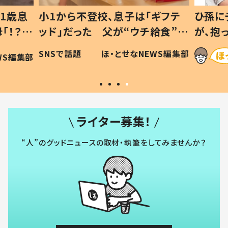
1歳息
小1から不登校、息子は「ギフテ
ひ孫に
「！？」
ッド」だった 父が“ウチ給食”を
が、抱
に「可愛
作り続ける理由とは #令和の親
「涙が
SNSで話題
ほ・とせなNEWS編集部
WS編集部
#令和の子
い」
ライター募集！
“人”のグッドニュースの取材・執筆をしてみませんか？