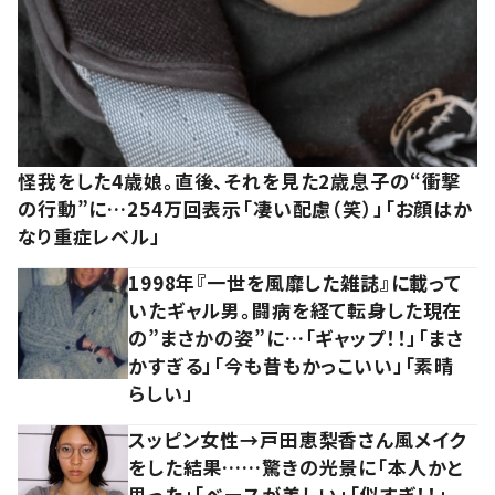
怪我をした4歳娘。直後、それを見た2歳息子の“衝撃
の行動”に…254万回表示「凄い配慮（笑）」「お顔はか
なり重症レベル」
1998年『一世を風靡した雑誌』に載って
いたギャル男。闘病を経て転身した現在
の”まさかの姿”に…「ギャップ！！」「まさ
かすぎる」「今も昔もかっこいい」「素晴
らしい」
スッピン女性→戸田恵梨香さん風メイク
をした結果……驚きの光景に「本人かと
思った」「ベースが美しい」「似すぎ！！」