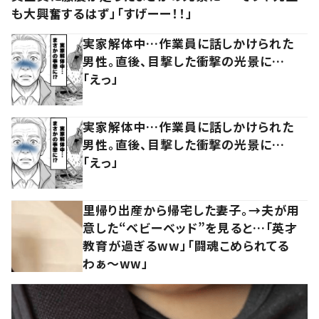
も大興奮するはず」「すげーー！！」
実家解体中…作業員に話しかけられた
男性。直後、目撃した衝撃の光景に…
「えっ」
実家解体中…作業員に話しかけられた
男性。直後、目撃した衝撃の光景に…
「えっ」
里帰り出産から帰宅した妻子。→夫が用
意した“ベビーベッド”を見ると…「英才
教育が過ぎるww」「闘魂こめられてる
わぁ～ww」