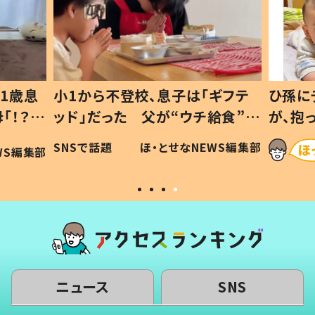
1歳息
小1から不登校、息子は「ギフテ
ひ孫に
「！？」
ッド」だった 父が“ウチ給食”を
が、抱
に「可愛
作り続ける理由とは #令和の親
「涙が
SNSで話題
ほ・とせなNEWS編集部
WS編集部
#令和の子
い」
ニュース
SNS