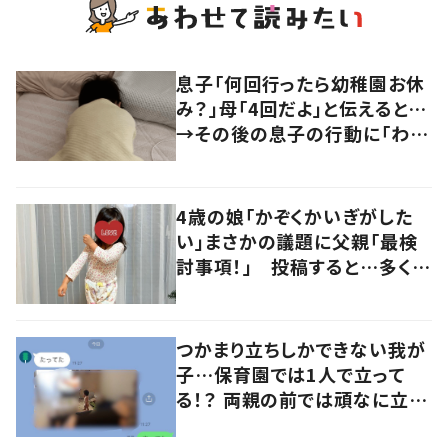
息子「何回行ったら幼稚園お休
み？」母「4回だよ」と伝えると…
→その後の息子の行動に「わか
るよその気持ち」「うちの子も！」
の声
4歳の娘「かぞくかいぎがした
い」まさかの議題に父親「最検
討事項！」 投稿すると…多くの
意見が寄せられる！
つかまり立ちしかできない我が
子…保育園では1人で立って
る！？ 両親の前では頑なに立た
ない1歳児が可愛すぎる…！