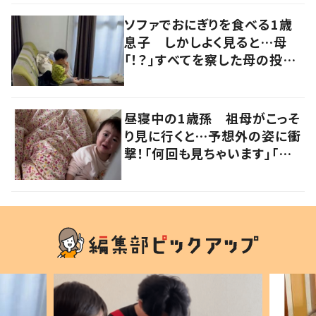
ソファでおにぎりを食べる1歳
息子 しかしよく見ると…母
「！？」すべてを察した母の投稿
に「可愛いから許す！」「現行
犯〜」
昼寝中の1歳孫 祖母がこっそ
り見に行くと…予想外の姿に衝
撃！「何回も見ちゃいます」「か
わいい」