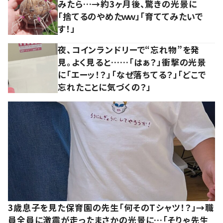
みたら…→約3ヶ月後、驚きの光景に
「捨てるのやめたｗｗ」「育ててみたいで
す！」
夜、コインランドリーで“忘れ物”を発
見。よく見ると……「はぁ？」衝撃の光景
に「エーッ！？」「なぜ落ちてる？」「どこで
忘れたことに気づくの？」
3歳息子を見た保育園の先生「何そのTシャツ！？」→職
員全員に激震が走ったまさかの光景に…「そりゃ先生