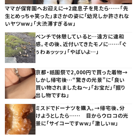
ママが保育園へお迎えに→2歳息子を見たら……「先
生とめっちゃ笑った」まさかの姿に「幼児しか許されな
いヤツww」「大渋滞すぎるw」
ベンチで休憩していると…遠方に違和
感。その後、近付いてきたモノに……「ぐ
ぅわぁッッッ」「やばいよ…」
京都・祇園祭で2,000円で買った着物→
しかし帰宅後…“驚きの光景”に「良い
買い物されましたね～」「お宝だ」「掘り
出し物ですね」
ミスドでドーナツを購入。→帰宅後、分
けようとしたら…… 目からウロコの光
景に「サイコーですww」「激しいw」