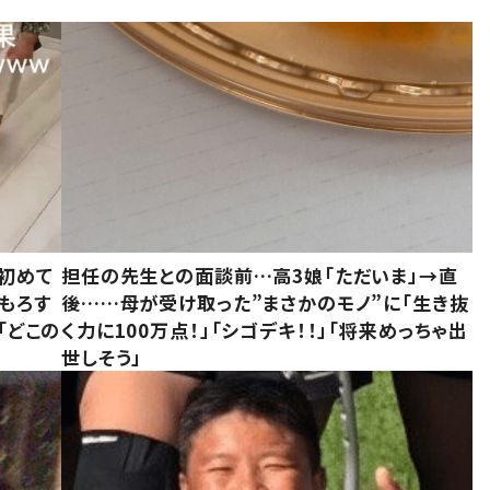
初めて
担任の先生との面談前…高3娘「ただいま」→直
もろす
後……母が受け取った”まさかのモノ”に「生き抜
「どこの
く力に100万点！」「シゴデキ！！」「将来めっちゃ出
世しそう」