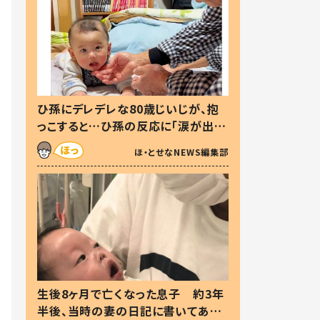
ひ孫にデレデレな80歳じいじが、抱
っこすると…ひ孫の反応に「涙が出ま
した」「可愛くて仕方ない」
ほ・とせなNEWS編集部
生後8ヶ月で亡くなった息子 約3年
半後、当時の妻の日記に書いてあっ