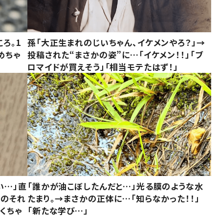
ろ。1
孫「大正生まれのじいちゃん、イケメンやろ？」→
めちゃ
投稿された“まさかの姿”に…「イケメン！！」「ブ
ロマイドが買えそう」「相当モテたはず！」
い…」直
「誰かが油こぼしたんだと…」光る膜のような水
かのそれ
たまり。→まさかの正体に…「知らなかった！！」
くちゃ
「新たな学び…」