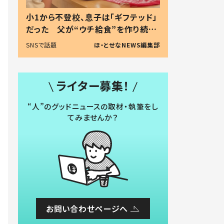
小1から不登校、息子は「ギフテッド」
だった 父が“ウチ給食”を作り続け
る理由とは #令和の親 #令和の子
SNSで話題
ほ・とせなNEWS編集部
ライター募集！
“人”のグッドニュースの取材・執筆をし
てみませんか？
お問い合わせページへ