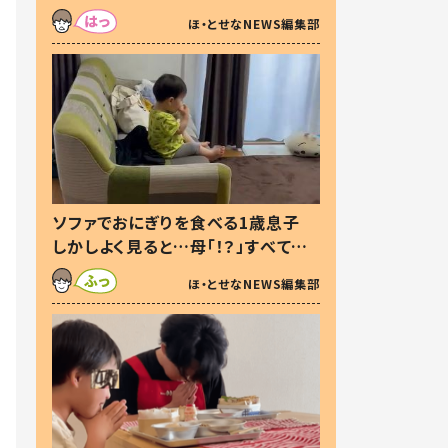
た本音とは
ほ・とせなNEWS編集部
ソファでおにぎりを食べる1歳息子
しかしよく見ると…母「！？」すべてを
察した母の投稿に「可愛いから許
ほ・とせなNEWS編集部
す！」「現行犯〜」