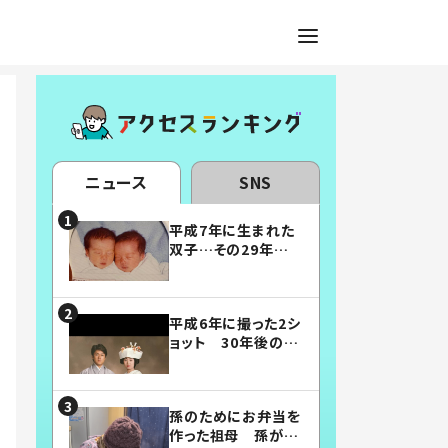
ニュース
SNS
平成7年に生まれた
双子…その29年後
の姿に「漫画みたい」
「素敵すぎる」
平成6年に撮った2シ
ョット 30年後の姿
に…「美男美女」「こ
んな夫婦になりた
い」
孫のためにお弁当を
作った祖母 孫が絶