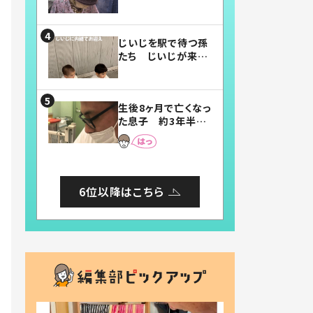
賛したお弁当に「美
味しそう」「お弁当す
ごい」
じいじを駅で待つ孫
たち じいじが来た
瞬間…！？「じいじイ
ケメン」「デレッデレ」
「嬉しくて可愛くてた
生後8ヶ月で亡くなっ
まらない」「幸せにな
た息子 約3年半
れる」
後、当時の妻の日記
に書いてあった本音
とは
6位以降はこちら