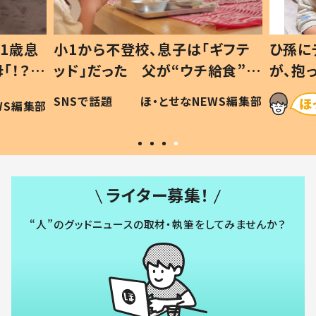
ギフテ
ひ孫にデレデレな80歳じいじ
給食”を
が、抱っこすると…ひ孫の反応に
和の親
「涙が出ました」「可愛くて仕方な
WS編集部
ほ・とせなNEWS編集部
い」
ライター募集！
“人”のグッドニュースの取材・執筆をしてみませんか？