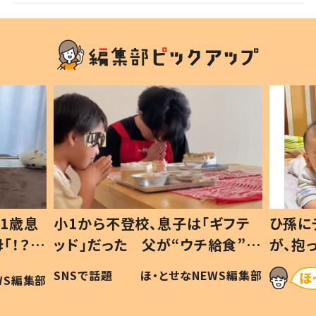
くない、と選んだ道とは
ギフテ
ひ孫にデレデレな80歳じいじ
給食”を
が、抱っこすると…ひ孫の反応に
和の親
「涙が出ました」「可愛くて仕方な
WS編集部
ほ・とせなNEWS編集部
い」