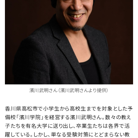
濱川武明さん（濱川武明さんより提供）
香川県高松市で小学生から高校生までを対象とした予
備校「濱川学院」を経営する濱川武明さん。数々の教え
子たちを有名大学に送り出し、卒業生たちは各界で活
躍している。しかし、単なる受験対策にとどまらない教