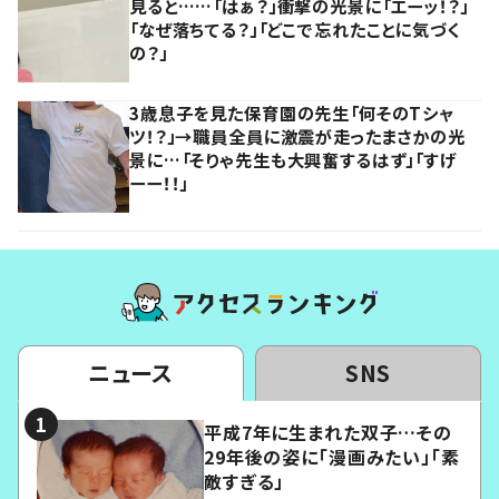
見ると……「はぁ？」衝撃の光景に「エーッ！？」
「なぜ落ちてる？」「どこで忘れたことに気づく
の？」
3歳息子を見た保育園の先生「何そのTシャ
ツ！？」→職員全員に激震が走ったまさかの光
景に…「そりゃ先生も大興奮するはず」「すげ
ーー！！」
ニュース
SNS
平成7年に生まれた双子…その
29年後の姿に「漫画みたい」「素
敵すぎる」