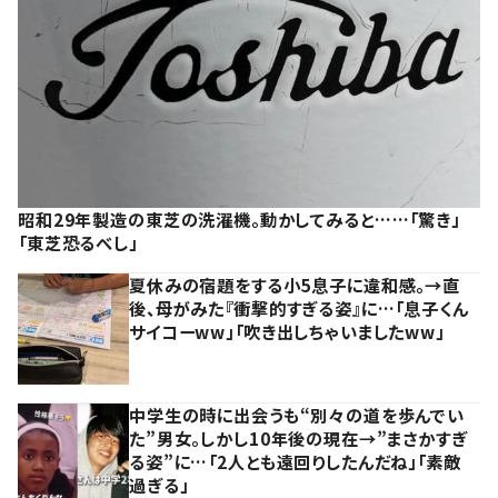
昭和29年製造の東芝の洗濯機。動かしてみると……「驚き」
「東芝恐るべし」
夏休みの宿題をする小5息子に違和感。→直
後、母がみた『衝撃的すぎる姿』に…「息子くん
サイコーww」「吹き出しちゃいましたww」
中学生の時に出会うも“別々の道を歩んでい
た”男女。しかし10年後の現在→”まさかすぎ
る姿”に…「2人とも遠回りしたんだね」「素敵
過ぎる」