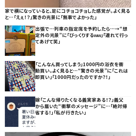
家で横になっていると、足にコチョコチョした感覚が。よく見る
と…「えぇ！？」驚きの光景に「無事でよかった」
出張で…列車の指定席を予約したら…→“想
定外の光景”に「びっくりするｗｗ」「連れて行っ
てあげて笑」
「こんなん買ってしまう」1000円の浴衣を衝
動買い。よく見ると…“驚きの光景”に「これは
即買い」「1000円だったのですか？！」
嫁「こんな帰りたくなる義実家ある！？」義父
から届いた“衝撃のメッセージ”に…「絶対帰
省する！」「私が行きたい」