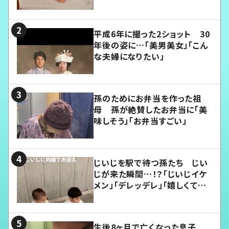
平成6年に撮った2ショット 30
年後の姿に…「美男美女」「こん
な夫婦になりたい」
孫のためにお弁当を作った祖
母 孫が絶賛したお弁当に「美
味しそう」「お弁当すごい」
じいじを駅で待つ孫たち じい
じが来た瞬間…！？「じいじイケ
メン」「デレッデレ」「嬉しくて可
愛くてたまらない」「幸せになれ
る」
生後8ヶ月で亡くなった息子