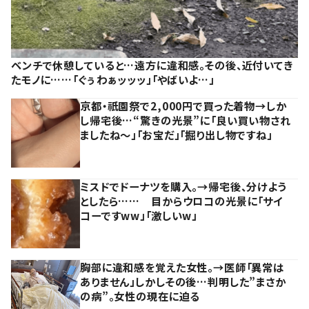
ベンチで休憩していると…遠方に違和感。その後、近付いてき
たモノに……「ぐぅわぁッッッ」「やばいよ…」
京都・祇園祭で2,000円で買った着物→しか
し帰宅後…“驚きの光景”に「良い買い物され
ましたね～」「お宝だ」「掘り出し物ですね」
ミスドでドーナツを購入。→帰宅後、分けよう
としたら…… 目からウロコの光景に「サイ
コーですww」「激しいw」
胸部に違和感を覚えた女性。→医師「異常は
ありません」しかしその後…判明した”まさか
の病”。女性の現在に迫る