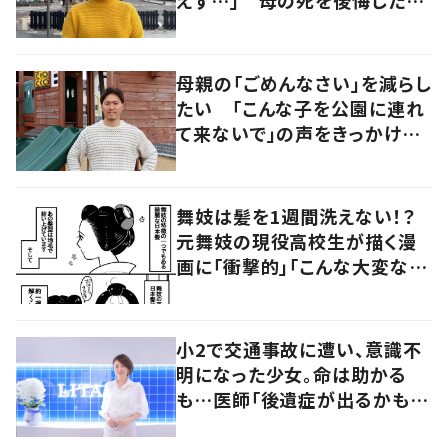
性が“今をより良く生きる”術を
発信
母親の「ごめんなさい」を減らし
たい 「こんな子を公園に連れ
て来ないで」の声をきっかけに
障がい児専用の公園を作った
経営者に迫る
舞妓は髪を1週間洗えない！？
元舞妓の現役高校生が描く漫
画に「衝撃的」「こんな大変な世
界だとは」の声
小2で交通事故に遭い、意識不
明になった少女。命は助かる
も…医師「後遺症が出るかもし
れない」いつ死んでも後悔した