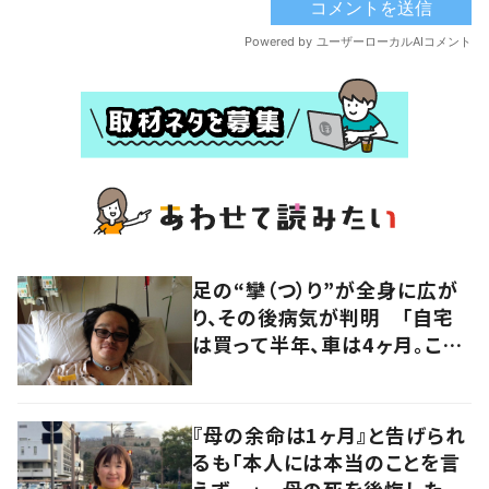
足の“攣（つ）り”が全身に広が
り、その後病気が判明 「自宅
は買って半年、車は4ヶ月。この
先どうすれば…」発病時の思い
と心境の変化について患者に
聞いた
『母の余命は1ヶ月』と告げられ
るも「本人には本当のことを言
えず…」 母の死を後悔した女