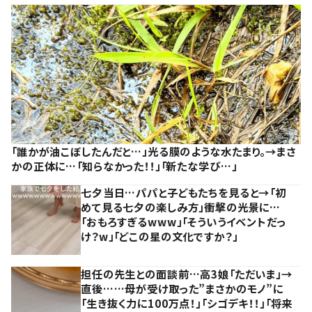
「誰かが油こぼしたんだと…」光る膜のような水たまり。→まさ
かの正体に…「知らなかった！！」「新たな学び…」
七夕当日…パパと子どもたちを見ると→「初
めて見る七夕の楽しみ方」衝撃の光景に…
「おもろすぎるwww」「そういうイベントだっ
け？w」「どこの星の文化ですか？」
担任の先生との面談前…高3娘「ただいま」→
直後……母が受け取った”まさかのモノ”に
「生き抜く力に100万点！」「シゴデキ！！」「将来