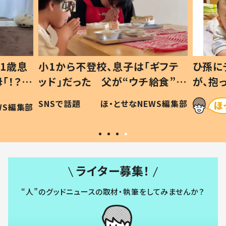
息子は「ギフテ
ひ孫にデレデレな80歳じいじ
が“ウチ給食”を
が、抱っこすると…ひ孫の反応に
は #令和の親
「涙が出ました」「可愛くて仕方な
・とせなNEWS編集部
ほ・とせなNEWS編集
い」
ライター募集！
“人”のグッドニュースの取材・執筆をしてみませんか？