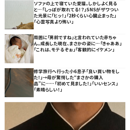
ソファの上で寝ていた愛猫。しかしよく見る
と…「しっぽが取れてる！？」SNSがザワつい
た光景に「ヒッ！」「2秒くらい心臓止まった」
「心霊写真より怖い」
周囲に「男前ですね」と言われていた赤ちゃ
ん。成長した現在、まさかの姿に…「きゃああ」
「これは、モテるぞぉ」「客観的にイケメン」
修学旅行へ行った小6息子「良い買い物をし
た！」→母が驚愕した“まさかの購入
品”に……「初めて見ました！」「いいセンス」
「素晴らしい！」