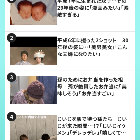
平成7年に生まれた双子…その
29年後の姿に「漫画みたい」「素
敵すぎる」
平成6年に撮った2ショット 30
年後の姿に…「美男美女」「こん
な夫婦になりたい」
孫のためにお弁当を作った祖
母 孫が絶賛したお弁当に「美
味しそう」「お弁当すごい」
じいじを駅で待つ孫たち じい
じが来た瞬間…！？「じいじイケ
メン」「デレッデレ」「嬉しくて可
愛くてたまらない」「幸せになれ