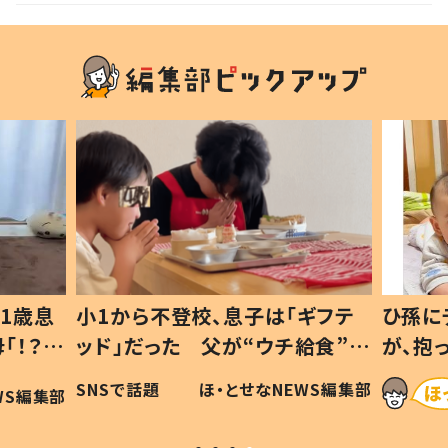
1歳息
小1から不登校、息子は「ギフテ
ひ孫に
「！？」
ッド」だった 父が“ウチ給食”を
が、抱
に「可愛
作り続ける理由とは #令和の親
「涙が
SNSで話題
ほ・とせなNEWS編集部
WS編集部
#令和の子
い」