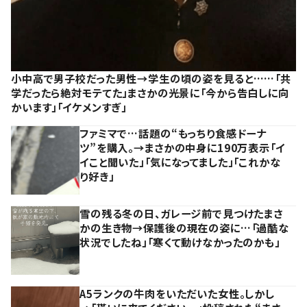
小中高で男子校だった男性→学生の頃の姿を見ると……「共
学だったら絶対モテてた」まさかの光景に「今から告白しに向
かいます」「イケメンすぎ」
ファミマで…話題の“もっちり食感ドーナ
ツ”を購入。→まさかの中身に190万表示「イ
イこと聞いた」「気になってました」「これかな
り好き」
雪の残る冬の日、ガレージ前で見つけたまさ
かの生き物→保護後の現在の姿に…「過酷な
状況でしたね」「寒くて動けなかったのかも」
A5ランクの牛肉をいただいた女性。しかし