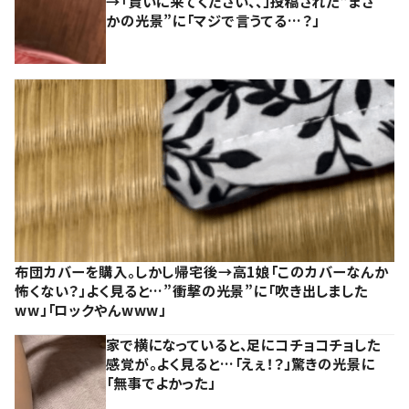
→「貰いに来てください、、」投稿された“まさ
かの光景”に「マジで言うてる…？」
布団カバーを購入。しかし帰宅後→高1娘「このカバーなんか
怖くない？」よく見ると…”衝撃の光景”に「吹き出しました
ww」「ロックやんwww」
家で横になっていると、足にコチョコチョした
感覚が。よく見ると…「えぇ！？」驚きの光景に
「無事でよかった」