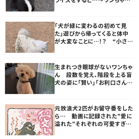
の反応に「可愛すぎる」「賢い
子」の声
「犬が緑に変わるの初めて見
た」遊びから帰ってくると体中
が大変なことに…！？ “小さい
秋を見つけた犬”が可愛い…！
生まれつき眼球がないワンちゃ
ん 段数を覚え、階段を上る盲
犬の姿に「賢い」「お利口さん」
の声
元放浪犬2匹がお留守番をした
ら… 動画に記録された”愛に
溢れた”それぞれの可愛すぎる
姿に「愛しっ…！」