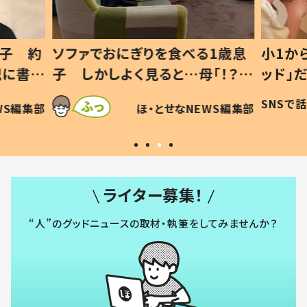
1歳息
小1から不登校、息子は「ギフテ
ひ孫に
「！？」
ッド」だった 父が“ウチ給食”を
が、抱
に「可愛
作り続ける理由とは #令和の親
「涙が
SNSで話題
ほ・とせなNEWS編集部
WS編集部
#令和の子
い」
ライター募集！
“人”のグッドニュースの取材・執筆をしてみませんか？