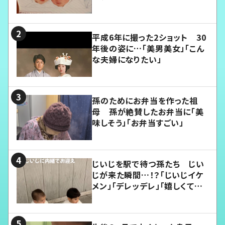
平成6年に撮った2ショット 30
年後の姿に…「美男美女」「こん
な夫婦になりたい」
孫のためにお弁当を作った祖
母 孫が絶賛したお弁当に「美
味しそう」「お弁当すごい」
じいじを駅で待つ孫たち じい
じが来た瞬間…！？「じいじイケ
メン」「デレッデレ」「嬉しくて可
愛くてたまらない」「幸せになれ
る」