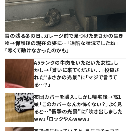
雪の残る冬の日、ガレージ前で見つけたまさかの生き
物→保護後の現在の姿に…「過酷な状況でしたね」
「寒くて動けなかったのかも」
A5ランクの牛肉をいただいた女性。し
かし→「貰いに来てください、、」投稿さ
れた“まさかの光景”に「マジで言うて
る…？」
布団カバーを購入。しかし帰宅後→高1
娘「このカバーなんか怖くない？」よく見
ると…”衝撃の光景”に「吹き出しました
ww」「ロックやんwww」
家で横になっていると、足にコチョコチ