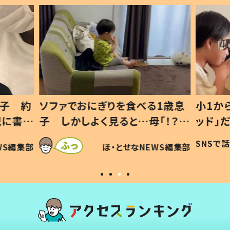
1歳息
小1から不登校、息子は「ギフテ
ひ孫に
「！？」
ッド」だった 父が“ウチ給食”を
が、抱
に「可愛
作り続ける理由とは #令和の親
「涙が
SNSで話題
ほ・とせなNEWS編集部
WS編集部
#令和の子
い」