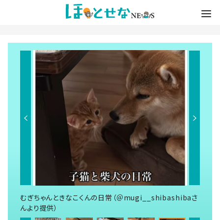
むぎちゃんときなこくんの日常（＠mugi__shibashibaさ
んより提供）