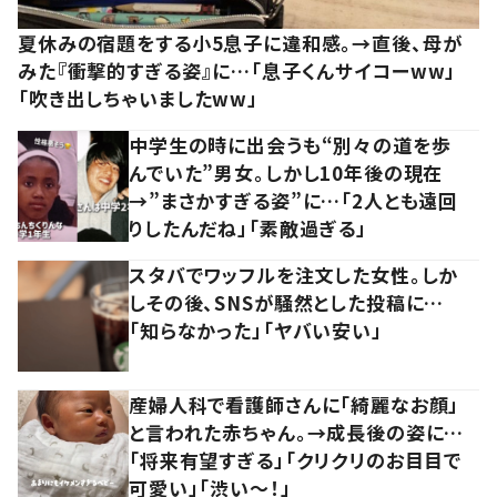
夏休みの宿題をする小5息子に違和感。→直後、母が
みた『衝撃的すぎる姿』に…「息子くんサイコーww」
「吹き出しちゃいましたww」
中学生の時に出会うも“別々の道を歩
んでいた”男女。しかし10年後の現在
→”まさかすぎる姿”に…「2人とも遠回
りしたんだね」「素敵過ぎる」
スタバでワッフルを注文した女性。しか
しその後、SNSが騒然とした投稿に…
「知らなかった」「ヤバい安い」
産婦人科で看護師さんに「綺麗なお顔」
と言われた赤ちゃん。→成長後の姿に…
「将来有望すぎる」「クリクリのお目目で
可愛い」「渋い～！」