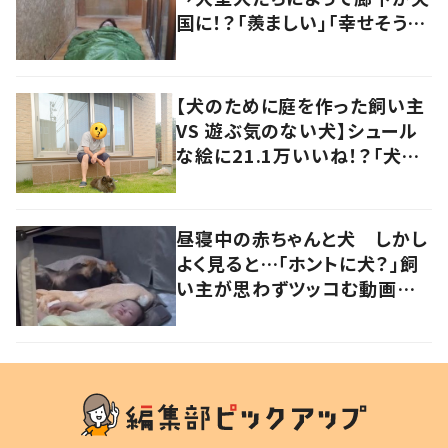
国に！？「羨ましい」「幸せそう」
の声
【犬のために庭を作った飼い主
VS 遊ぶ気のない犬】シュール
な絵に21.1万いいね！？「犬の
強い意志を感じる」
昼寝中の赤ちゃんと犬 しかし
よく見ると…「ホントに犬？」飼
い主が思わずツッコむ動画に
4.6万いいね