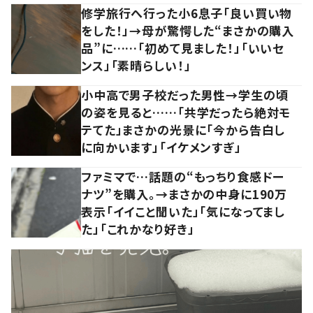
修学旅行へ行った小6息子「良い買い物
をした！」→母が驚愕した“まさかの購入
品”に……「初めて見ました！」「いいセ
ンス」「素晴らしい！」
小中高で男子校だった男性→学生の頃
の姿を見ると……「共学だったら絶対モ
テてた」まさかの光景に「今から告白し
に向かいます」「イケメンすぎ」
ファミマで…話題の“もっちり食感ドー
ナツ”を購入。→まさかの中身に190万
表示「イイこと聞いた」「気になってまし
た」「これかなり好き」