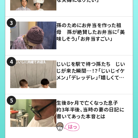
孫のためにお弁当を作った祖
母 孫が絶賛したお弁当に「美
味しそう」「お弁当すごい」
じいじを駅で待つ孫たち じい
じが来た瞬間…！？「じいじイケ
メン」「デレッデレ」「嬉しくて可
愛くてたまらない」「幸せになれ
る」
生後8ヶ月で亡くなった息子
約3年半後、当時の妻の日記に
書いてあった本音とは