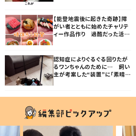
「素敵な家族」の声
【能登地震後に起きた奇跡】障
がい者とともに始めたチャリテ
ィー作品作り 過酷だった活動
に“大きな変化”が
認知症によりぐるぐる回りたが
るワンちゃんのために… 飼い
主が考案した“装置”に「素晴ら
しい」の声