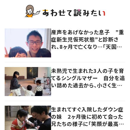
産声をあげなかった息子 ”重
症新生児仮死状態”と診断さ
れ、8ヶ月で亡くなり…「天国の
息子に自慢できるパパになろ
う」と思えたきっかけとは
未熟児で生まれた3人の子を育
てるシングルマザー 自分を追
い詰めた過去から、小さく生ま
れた赤ちゃんのための“ハンド
ブック”を作成 その思いに迫
る
生まれてすぐ入院したダウン症
の妹 2ヶ月後に初めて会った
兄たちの様子に「笑顔が最高」