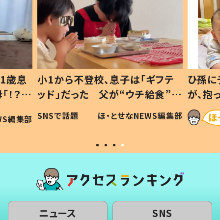
1歳息
小1から不登校、息子は「ギフテ
ひ孫に
「！？」
ッド」だった 父が“ウチ給食”を
が、抱
に「可愛
作り続ける理由とは #令和の親
「涙が
SNSで話題
ほ・とせなNEWS編集部
WS編集部
#令和の子
い」
ニュース
SNS