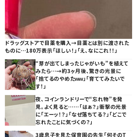
ドラッグストアで目薬を購入→目薬とは別に渡された
ものに…180万表示「ほしい！」「え、なにこれ！！」
“芽が出てしまったじゃがいも”を植えて
みたら…→約3ヶ月後、驚きの光景に
「捨てるのやめたｗｗ」「育ててみたいで
す！」
夜、コインランドリーで“忘れ物”を発
見。よく見ると……「はぁ？」衝撃の光景
に「エーッ！？」「なぜ落ちてる？」「どこで
忘れたことに気づくの？」
3歳息子を見た保育園の先生「何そのT