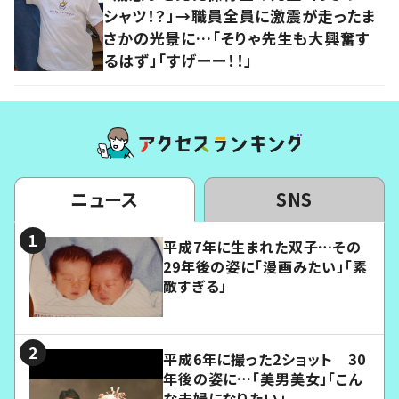
シャツ！？」→職員全員に激震が走ったま
さかの光景に…「そりゃ先生も大興奮す
るはず」「すげーー！！」
ニュース
SNS
平成7年に生まれた双子…その
29年後の姿に「漫画みたい」「素
敵すぎる」
平成6年に撮った2ショット 30
年後の姿に…「美男美女」「こん
な夫婦になりたい」