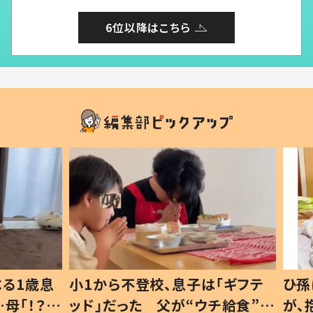
6位以降はこちら
1歳息
小1から不登校、息子は「ギフテ
ひ孫に
「！？」
ッド」だった 父が“ウチ給食”を
が、抱