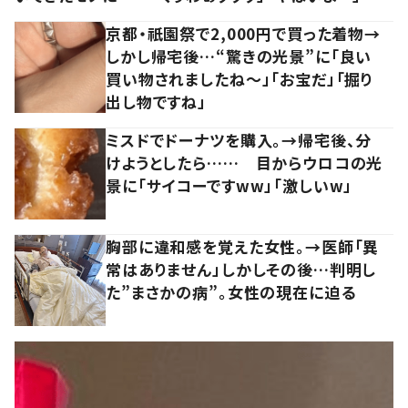
京都・祇園祭で2,000円で買った着物→
しかし帰宅後…“驚きの光景”に「良い
買い物されましたね～」「お宝だ」「掘り
出し物ですね」
ミスドでドーナツを購入。→帰宅後、分
けようとしたら…… 目からウロコの光
景に「サイコーですww」「激しいw」
胸部に違和感を覚えた女性。→医師「異
常はありません」しかしその後…判明し
た”まさかの病”。女性の現在に迫る