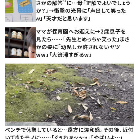
さかの解答”に…母「正解でよいでしょう
か？」→衝撃の光景に「声出して笑った
ｗ」「天才だと思います」
ママが保育園へお迎えに→2歳息子を
見たら……「先生とめっちゃ笑った」まさ
かの姿に「幼児しか許されないヤツ
ww」「大渋滞すぎるw」
ベンチで休憩していると…遠方に違和感。その後、近付
いてきたモノに……「ぐぅわぁッッッ」「やばいよ…」