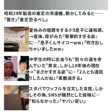
昭和29年製造の東芝の洗濯機。動かしてみると……
「驚き」「東芝恐るべし」
夏休みの宿題をする小5息子に違和感。
→直後、母がみた『衝撃的すぎる姿』
に…「息子くんサイコーww」「吹き出し
ちゃいましたww」
中学生の時に出会うも“別々の道を歩
んでいた”男女。しかし10年後の現在
→”まさかすぎる姿”に…「2人とも遠回
りしたんだね」「素敵過ぎる」
スタバでワッフルを注文した女性。しか
しその後、SNSが騒然とした投稿に…
「知らなかった」「ヤバい安い」