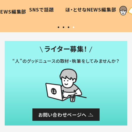
に「可愛
作り続ける理由とは #令和の親
「涙が
SNSで話題
ほ・とせなNEWS編集部
WS編集部
#令和の子
い」
ライター募集！
“人”のグッドニュースの取材・執筆をしてみませんか？
お問い合わせページへ