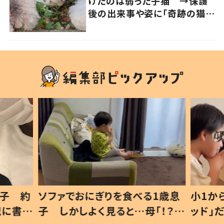
けたのは弱った子猫 →保護
後の出来事や姿に「奇跡の猫ち
ゃん」「強運の持ち主」の声
1歳息
小1から不登校、息子は「ギフテ
ひ孫に
「！？」
ッド」だった 父が“ウチ給食”を
が、抱