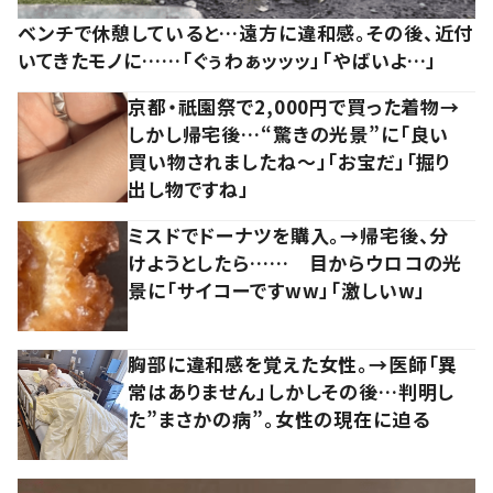
ベンチで休憩していると…遠方に違和感。その後、近付
いてきたモノに……「ぐぅわぁッッッ」「やばいよ…」
京都・祇園祭で2,000円で買った着物→
しかし帰宅後…“驚きの光景”に「良い
買い物されましたね～」「お宝だ」「掘り
出し物ですね」
ミスドでドーナツを購入。→帰宅後、分
けようとしたら…… 目からウロコの光
景に「サイコーですww」「激しいw」
胸部に違和感を覚えた女性。→医師「異
常はありません」しかしその後…判明し
た”まさかの病”。女性の現在に迫る