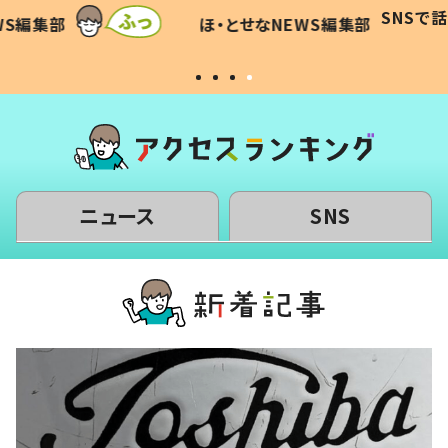
に「可愛
作り続ける理由とは #令和の親
「涙が
SNSで話題
ほ・とせなNEWS編集部
WS編集部
#令和の子
い」
ニュース
SNS