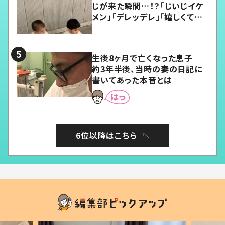
じが来た瞬間…！？「じいじイケ
メン」「デレッデレ」「嬉しくて可
愛くてたまらない」「幸せになれ
る」
生後8ヶ月で亡くなった息子
約3年半後、当時の妻の日記に
書いてあった本音とは
6位以降はこちら