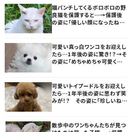
猫パンチしてくるボロボロの野
良猫を保護すると…→保護後
の姿に「優しい顔になったね！」
の声
可愛い真っ白ワンコをお迎えし
たら…1年後の姿に驚き！？→そ
の姿に「めちゃめちゃ可愛くて
笑いました」「個性が光ってる」
の声
可愛いトイプードルをお迎えし
たら…1年半後の姿に思わず笑
みが！？ その姿に「珍しいね」
「可愛さ増します」の声
散歩中のワンちゃんたちが見つ