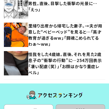
男性。直後、目撃した衝撃の光景に…
「えっ」
里帰り出産から帰宅した妻子。→夫が用
意した“ベビーベッド”を見ると…「英才
教育が過ぎるww」「闘魂こめられてる
わぁ～ww」
怪我をした4歳娘。直後、それを見た2歳
息子の“衝撃の行動”に…254万回表示
「凄い配慮（笑）」「お顔はかなり重症レ
ベル」