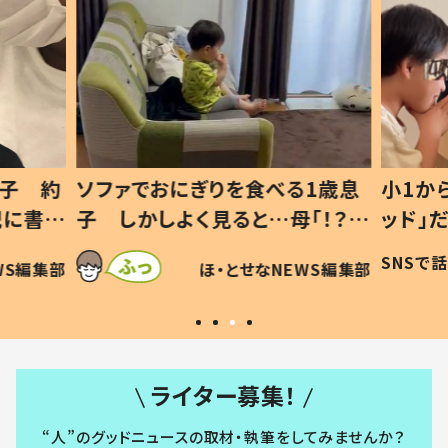
1歳息
小1から不登校、息子は「ギフテ
ひ孫に
「！？」
ッド」だった 父が“ウチ給食”を
が、抱
に「可愛
作り続ける理由とは #令和の親
「涙が
SNSで話題
ほ・とせなNEWS編集部
WS編集部
#令和の子
い」
ライター募集！
“人”のグッドニュースの取材・執筆をしてみませんか？