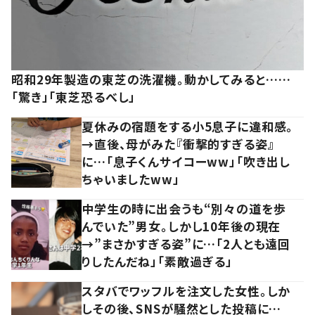
昭和29年製造の東芝の洗濯機。動かしてみると……
「驚き」「東芝恐るべし」
夏休みの宿題をする小5息子に違和感。
→直後、母がみた『衝撃的すぎる姿』
に…「息子くんサイコーww」「吹き出し
ちゃいましたww」
中学生の時に出会うも“別々の道を歩
んでいた”男女。しかし10年後の現在
→”まさかすぎる姿”に…「2人とも遠回
りしたんだね」「素敵過ぎる」
スタバでワッフルを注文した女性。しか
しその後、SNSが騒然とした投稿に…