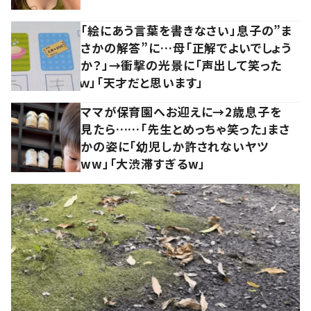
「絵にあう言葉を書きなさい」息子の”ま
さかの解答”に…母「正解でよいでしょう
か？」→衝撃の光景に「声出して笑った
ｗ」「天才だと思います」
ママが保育園へお迎えに→2歳息子を
見たら……「先生とめっちゃ笑った」まさ
かの姿に「幼児しか許されないヤツ
ww」「大渋滞すぎるw」