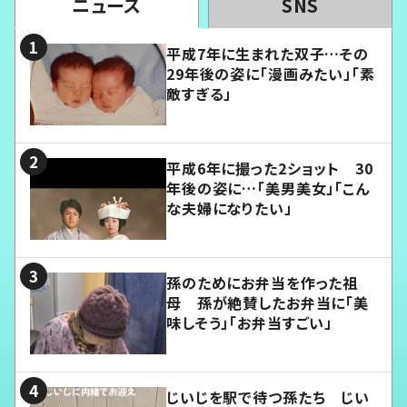
ニュース
SNS
平成7年に生まれた双子…その
29年後の姿に「漫画みたい」「素
敵すぎる」
平成6年に撮った2ショット 30
年後の姿に…「美男美女」「こん
な夫婦になりたい」
孫のためにお弁当を作った祖
母 孫が絶賛したお弁当に「美
味しそう」「お弁当すごい」
じいじを駅で待つ孫たち じい