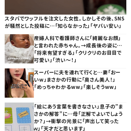
スタバでワッフルを注文した女性。しかしその後、SNS
が騒然とした投稿に…「知らなかった」「ヤバい安い」
産婦人科で看護師さんに「綺麗なお顔」
と言われた赤ちゃん。→成長後の姿に…
「将来有望すぎる」「クリクリのお目目で
可愛い」「渋い～！」
スーパーに夫を連れて行くと…妻「おー
いw」まさかの行動に「奥さん美人！」
「めっちゃわかるww」「楽しそうww」
「絵にあう言葉を書きなさい」息子の”ま
さかの解答”に…母「正解でよいでしょう
か？」→衝撃の光景に「声出して笑った
ｗ」「天才だと思います」