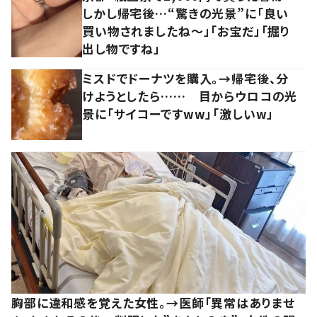
しかし帰宅後…“驚きの光景”に「良い
買い物されましたね～」「お宝だ」「掘り
出し物ですね」
ミスドでドーナツを購入。→帰宅後、分
けようとしたら…… 目からウロコの光
景に「サイコーですww」「激しいw」
胸部に違和感を覚えた女性。→医師「異常はありませ