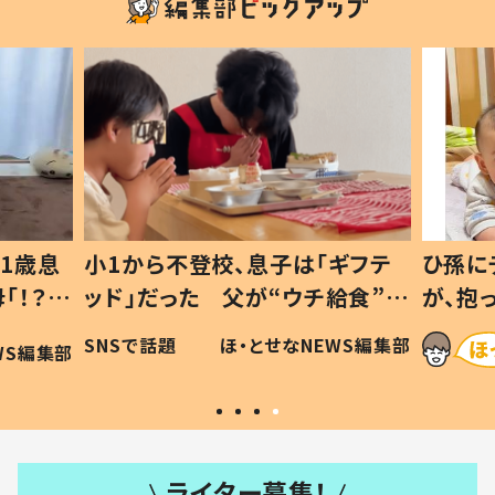
1歳息
小1から不登校、息子は「ギフテ
ひ孫に
「！？」
ッド」だった 父が“ウチ給食”を
が、抱
に「可愛
作り続ける理由とは #令和の親
「涙が
SNSで話題
ほ・とせなNEWS編集部
WS編集部
#令和の子
い」
ライター募集！