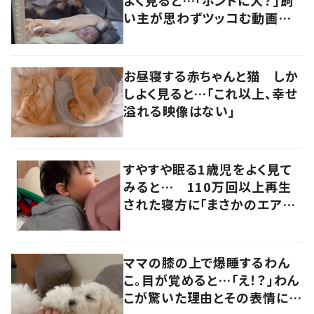
い主が思わずツッコむ動画に
4.6万いいね
お昼寝する赤ちゃんと猫 しか
しよく見ると…「これ以上、幸せ
溢れる映像はない」
すやすや眠る1歳児をよく見て
みると… 110万回以上再生
された寝方に「まさかのエアー」
「たまらなく可愛い」の声
ママの膝の上で爆睡するわん
こ。目が覚めると…「え！？」わん
こが驚いた理由とその表情に