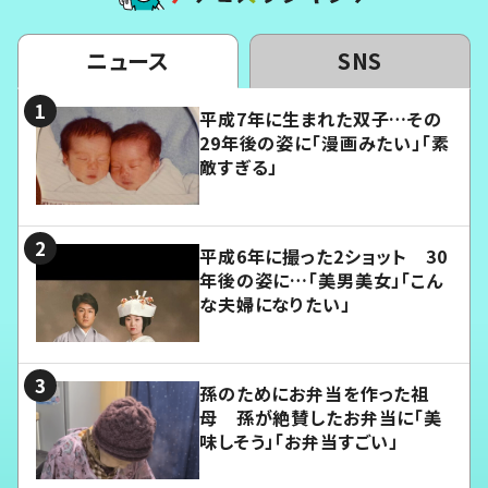
ニュース
SNS
平成7年に生まれた双子…その
29年後の姿に「漫画みたい」「素
敵すぎる」
平成6年に撮った2ショット 30
年後の姿に…「美男美女」「こん
な夫婦になりたい」
孫のためにお弁当を作った祖
母 孫が絶賛したお弁当に「美
味しそう」「お弁当すごい」