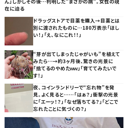
ん」しかしその後…判明した”まさかの病”。女性の現
在に迫る
ドラッグストアで目薬を購入→目薬とは
別に渡されたものに…180万表示「ほし
い！」「え、なにこれ！！」
“芽が出てしまったじゃがいも”を植えて
みたら…→約3ヶ月後、驚きの光景に
「捨てるのやめたｗｗ」「育ててみたいで
す！」
夜、コインランドリーで“忘れ物”を発
見。よく見ると……「はぁ？」衝撃の光景
に「エーッ！？」「なぜ落ちてる？」「どこで
忘れたことに気づくの？」