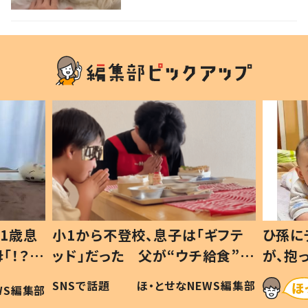
「人間のそれ」「表情が何とも言
えない」
1歳息
小1から不登校、息子は「ギフテ
ひ孫に
「！？」
ッド」だった 父が“ウチ給食”を
が、抱
に「可愛
作り続ける理由とは #令和の親
「涙が
SNSで話題
ほ・とせなNEWS編集部
WS編集部
#令和の子
い」