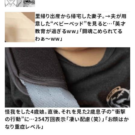
里帰り出産から帰宅した妻子。→夫が用
意した“ベビーベッド”を見ると…「英才
教育が過ぎるww」「闘魂こめられてる
わぁ～ww」
怪我をした4歳娘。直後、それを見た2歳息子の“衝撃
の行動”に…254万回表示「凄い配慮（笑）」「お顔はか
なり重症レベル」