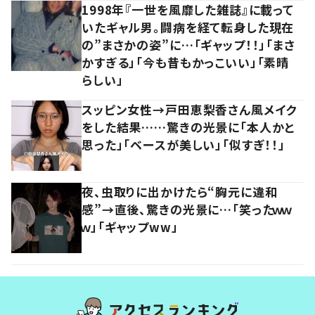
1998年『一世を風靡した雑誌』に載って
いたギャル男。闘病を経て転身した現在
の”まさかの姿”に…「ギャップ！！」「まさ
かすぎる」「今も昔もかっこいい」「素晴
らしい」
スッピン女性→戸田恵梨香さん風メイク
をした結果……驚きの光景に「本人かと
思った」「ベースが美しい」「似すぎ！！」
夜、虫取りに出かけたら“胸元に違和
感”→直後、驚きの光景に…「笑ったｗｗ
ｗ」「ギャップww」