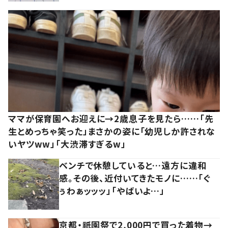
ママが保育園へお迎えに→2歳息子を見たら……「先
生とめっちゃ笑った」まさかの姿に「幼児しか許されな
いヤツww」「大渋滞すぎるw」
ベンチで休憩していると…遠方に違和
感。その後、近付いてきたモノに……「ぐ
ぅわぁッッッ」「やばいよ…」
京都・祇園祭で2,000円で買った着物→