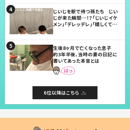
じいじを駅で待つ孫たち じい
じが来た瞬間…！？「じいじイケ
メン」「デレッデレ」「嬉しくて可
愛くてたまらない」「幸せになれ
る」
生後8ヶ月で亡くなった息子
約3年半後、当時の妻の日記に
書いてあった本音とは
6位以降はこちら