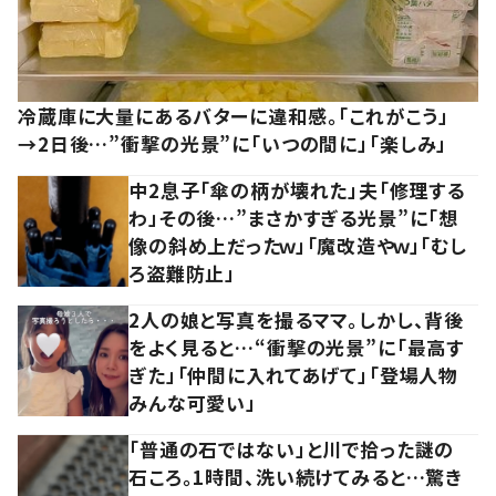
冷蔵庫に大量にあるバターに違和感。「これがこう」
→2日後…”衝撃の光景”に「いつの間に」「楽しみ」
中2息子「傘の柄が壊れた」夫「修理する
わ」その後…”まさかすぎる光景”に「想
像の斜め上だったｗ」「魔改造やｗ」「むし
ろ盗難防止」
2人の娘と写真を撮るママ。しかし、背後
をよく見ると…“衝撃の光景”に「最高す
ぎた」「仲間に入れてあげて」「登場人物
みんな可愛い」
「普通の石ではない」と川で拾った謎の
石ころ。1時間、洗い続けてみると…驚き