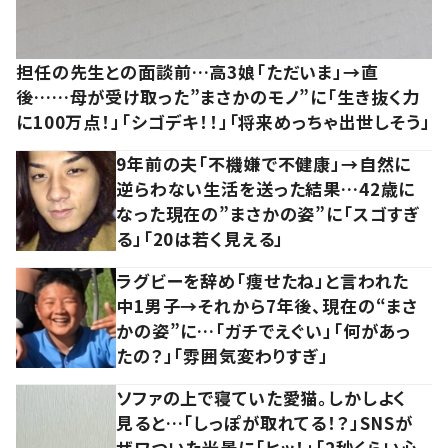
担任の先生との面談前…高3娘「ただいま」→直
後……母が受け取った”まさかのモノ”に「生き抜く力
に100万点！」「シゴデキ！！」「将来めっちゃ出世しそう」
9年前の夫「不機嫌で不健康」→自然に
逆らわない生活を送った結果…42歳に
なった現在の”まさかの姿”に「スゴすぎ
る」「20は若く見える」
ラグビーを辞め「痩せたね」と言われた
中1男子→それから7年後、現在の“まさ
かの姿”に…「ガチでえぐい」「何があっ
たの？」「雰囲気変わりすぎ」
ソファの上で寝ていた愛猫。しかしよく
見ると…「しっぽが取れてる！？」SNSが
ザワついた光景に「ヒッ！」「2秒くらい心