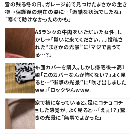
雪の残る冬の日、ガレージ前で見つけたまさかの生き
物→保護後の現在の姿に…「過酷な状況でしたね」
「寒くて動けなかったのかも」
A5ランクの牛肉をいただいた女性。し
かし→「貰いに来てください、、」投稿さ
れた“まさかの光景”に「マジで言うて
る…？」
布団カバーを購入。しかし帰宅後→高1
娘「このカバーなんか怖くない？」よく見
ると…”衝撃の光景”に「吹き出しました
ww」「ロックやんwww」
家で横になっていると、足にコチョコチ
ョした感覚が。よく見ると…「えぇ！？」驚
きの光景に「無事でよかった」