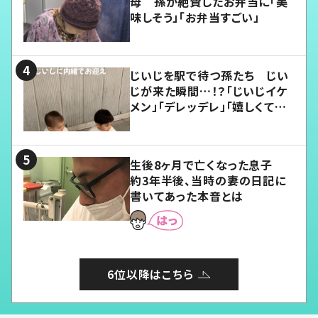
母 孫が絶賛したお弁当に「美
味しそう」「お弁当すごい」
じいじを駅で待つ孫たち じい
じが来た瞬間…！？「じいじイケ
メン」「デレッデレ」「嬉しくて可
愛くてたまらない」「幸せになれ
る」
生後8ヶ月で亡くなった息子
約3年半後、当時の妻の日記に
書いてあった本音とは
6位以降はこちら