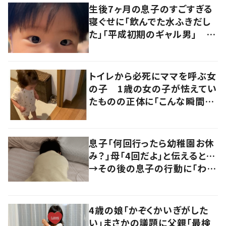
生後7ヶ月の息子のすごすぎる
寝ぐせに「飲んでた水ふきだし
た」「平成初期のギャル男」 実
は遺伝が関係しており、祖父の
写真にも反響が
トイレから必死にママを呼ぶ女
の子 1歳の女の子が怯えてい
たものの正体に「こんな瞬間
が！？」「可愛いぃぃ！」の声
息子「何回行ったら幼稚園お休
み？」母「4回だよ」と伝えると…
→その後の息子の行動に「わか
るよその気持ち」「うちの子も！」
の声
4歳の娘「かぞくかいぎがした
い」まさかの議題に父親「最検