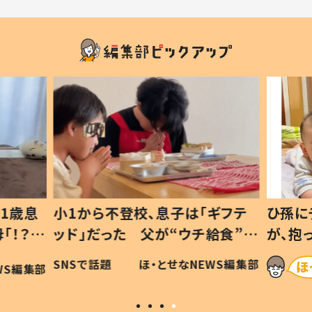
1歳息
小1から不登校、息子は「ギフテ
ひ孫に
「！？」
ッド」だった 父が“ウチ給食”を
が、抱
に「可愛
作り続ける理由とは #令和の親
「涙が
SNSで話題
ほ・とせなNEWS編集部
WS編集部
#令和の子
い」