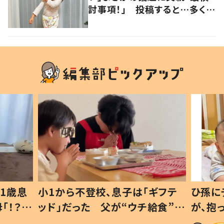
討事項！」 投稿すると…多くの
意見が寄せられる！
1歳息
小1から不登校、息子は「ギフテ
ひ孫に
「！？」
ッド」だった 父が“ウチ給食”を
が、抱
に「可愛
作り続ける理由とは #令和の親
「涙が