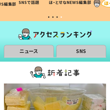
SNSで話題
ほ・とせなNEWS編集部
WS編集部
#令和の子
い」
ニュース
SNS