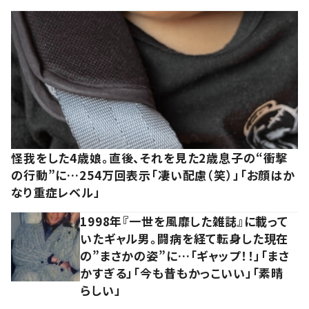
怪我をした4歳娘。直後、それを見た2歳息子の“衝撃
の行動”に…254万回表示「凄い配慮（笑）」「お顔はか
なり重症レベル」
1998年『一世を風靡した雑誌』に載って
いたギャル男。闘病を経て転身した現在
の”まさかの姿”に…「ギャップ！！」「まさ
かすぎる」「今も昔もかっこいい」「素晴
らしい」