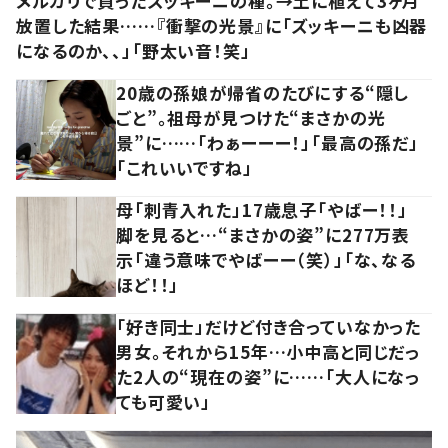
メルカリで買ったズッキーニの種。→土に植えて3ヶ月
放置した結果……『衝撃の光景』に「ズッキーニも凶器
になるのか、、」「野太い音！笑」
20歳の孫娘が帰省のたびにする“隠し
ごと”。祖母が見つけた“まさかの光
景”に……「わぁーーー！」「最高の孫だ」
「これいいですね」
母「刺青入れた」17歳息子「やばー！！」
脚を見ると…“まさかの姿”に277万表
示「違う意味でやばーー（笑）」「な、なる
ほど！！」
「好き同士」だけど付き合っていなかった
男女。それから15年…小中高と同じだっ
た2人の“現在の姿”に……「大人になっ
ても可愛い」