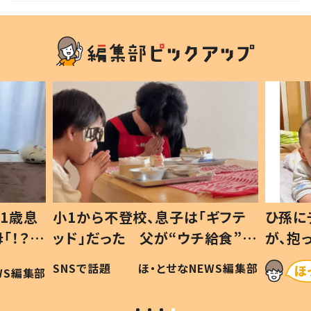
1歳息
小1から不登校、息子は「ギフテ
ひ孫に
「！？」
ッド」だった 父が“ウチ給食”を
が、抱
に「可愛
作り続ける理由とは #令和の親
「涙が
SNSで話題
ほ・とせなNEWS編集部
WS編集部
#令和の子
い」