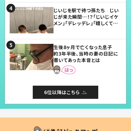
じいじを駅で待つ孫たち じい
じが来た瞬間…！？「じいじイケ
メン」「デレッデレ」「嬉しくて可
愛くてたまらない」「幸せになれ
る」
生後8ヶ月で亡くなった息子
約3年半後、当時の妻の日記に
書いてあった本音とは
6位以降はこちら