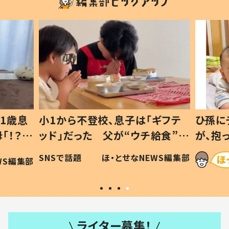
1歳息
小1から不登校、息子は「ギフテ
ひ孫に
「！？」
ッド」だった 父が“ウチ給食”を
が、抱
に「可愛
作り続ける理由とは #令和の親
「涙が
SNSで話題
ほ・とせなNEWS編集部
WS編集部
#令和の子
い」
ライター募集！