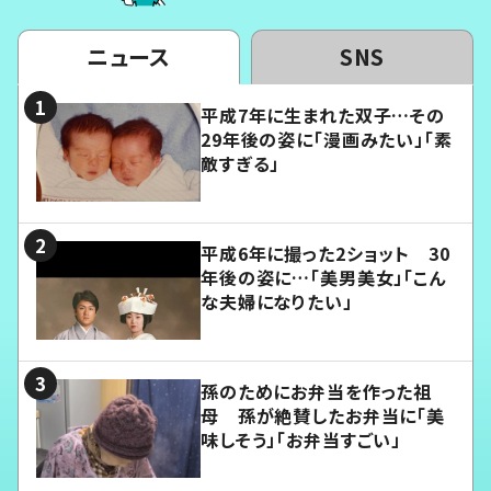
ニュース
SNS
平成7年に生まれた双子…その
29年後の姿に「漫画みたい」「素
敵すぎる」
平成6年に撮った2ショット 30
年後の姿に…「美男美女」「こん
な夫婦になりたい」
孫のためにお弁当を作った祖
母 孫が絶賛したお弁当に「美
味しそう」「お弁当すごい」