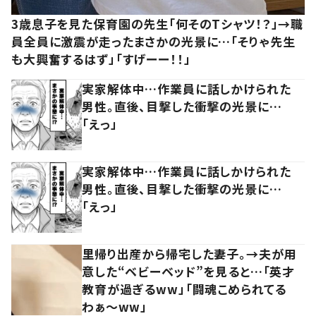
3歳息子を見た保育園の先生「何そのTシャツ！？」→職
員全員に激震が走ったまさかの光景に…「そりゃ先生
も大興奮するはず」「すげーー！！」
実家解体中…作業員に話しかけられた
男性。直後、目撃した衝撃の光景に…
「えっ」
実家解体中…作業員に話しかけられた
男性。直後、目撃した衝撃の光景に…
「えっ」
里帰り出産から帰宅した妻子。→夫が用
意した“ベビーベッド”を見ると…「英才
教育が過ぎるww」「闘魂こめられてる
わぁ～ww」