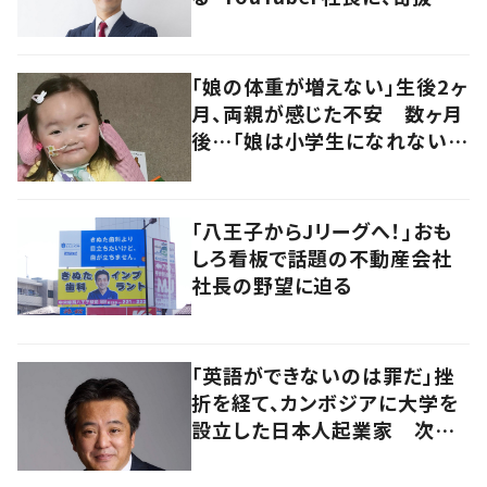
行動の理由を聞いた
「娘の体重が増えない」生後2ヶ
月、両親が感じた不安 数ヶ月
後…「娘は小学生になれないか
も」 世界で”60症例”の難病
と向き合う家族の思い
「八王子からJリーグへ！」おも
しろ看板で話題の不動産会社
社長の野望に迫る
「英語ができないのは罪だ」挫
折を経て、カンボジアに大学を
設立した日本人起業家 次は
香川をグローバル化へ