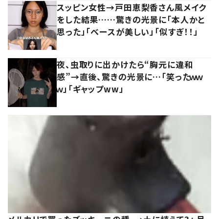
スッピン女性→戸田恵梨香さん風メイク
をした結果……驚きの光景に「本人かと
思った」「ベースが美しい」「似すぎ！！」
夜、虫取りに出かけたら“胸元に違和
感”→直後、驚きの光景に…「笑ったｗｗ
ｗ」「ギャップww」