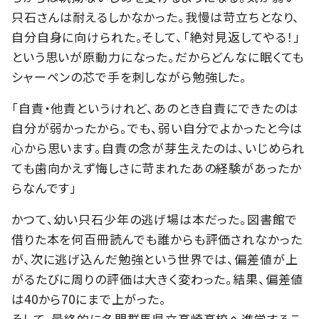
只石さんは耐えるしかなかった。我慢は苛立ちとなり、
自分自身に向けられた。そして、「絶対見返してやる！」
という思いが原動力になった。だからどんなに眠くても
シャーペンの芯で手を刺しながら勉強した。
「自責・他責というけれど、あのとき自責にできたのは
自分が弱かったから。でも、弱い自分でよかったと今は
心から思います。自責の念が芽生えたのは、いじめられ
ても歯向かえず悔しさに苛まれたあの経験があったか
らなんです」
かつて、幼い只石少年の逃げ場は本だった。図書館で
借りた本を何百冊読んでも誰からも評価されなかった
が、次に逃げ込んだ勉強という世界では、偏差値が上
がるたびに周りの評価は大きく変わった。結果、偏差値
は40から70にまで上がった。
そして、最終的に名門群馬県立高崎高校へ進学するこ