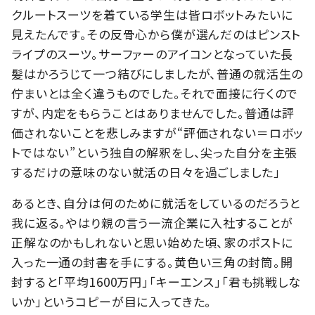
クルートスーツを着ている学生は皆ロボットみたいに
見えたんです。その反骨心から僕が選んだのはピンスト
ライプのスーツ。サーファーのアイコンとなっていた長
髪はかろうじて一つ結びにしましたが、普通の就活生の
佇まいとは全く違うものでした。それで面接に行くので
すが、内定をもらうことはありませんでした。普通は評
価されないことを悲しみますが“評価されない＝ロボッ
トではない”という独自の解釈をし、尖った自分を主張
するだけの意味のない就活の日々を過ごしました」
あるとき、自分は何のために就活をしているのだろうと
我に返る。やはり親の言う一流企業に入社することが
正解なのかもしれないと思い始めた頃、家のポストに
入った一通の封書を手にする。黄色い三角の封筒。開
封すると「平均1600万円」「キーエンス」「君も挑戦しな
いか」というコピーが目に入ってきた。