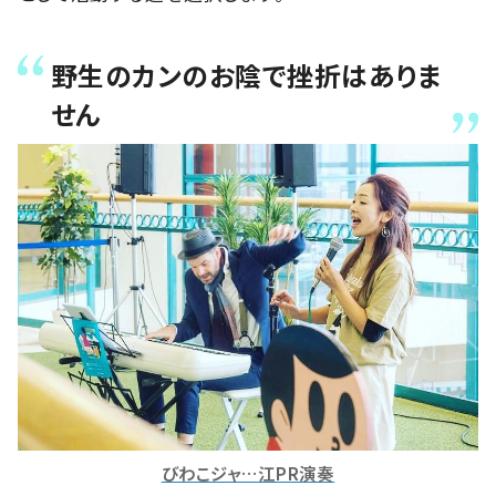
野生のカンのお陰で挫折はありま
せん
びわこジャ…江PR演奏