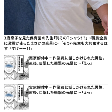
3歳息子を見た保育園の先生「何そのTシャツ！？」→職員全員
に激震が走ったまさかの光景に…「そりゃ先生も大興奮するは
ず」「すげーー！！」
実家解体中…作業員に話しかけられた男性。
直後、目撃した衝撃の光景に…「えっ」
実家解体中…作業員に話しかけられた男性。
直後、目撃した衝撃の光景に…「えっ」