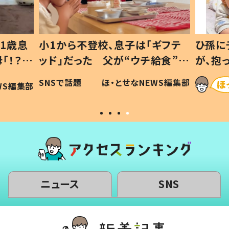
ギフテ
ひ孫にデレデレな80歳じいじ
給食”を
が、抱っこすると…ひ孫の反応に
和の親
「涙が出ました」「可愛くて仕方な
WS編集部
ほ・とせなNEWS編集部
い」
ニュース
SNS