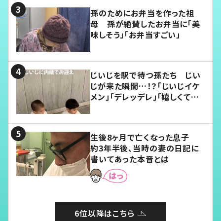
孫のためにお弁当を作った祖
母 孫が絶賛したお弁当に「美
味しそう」「お弁当すごい」
じいじを駅で待つ孫たち じい
じが来た瞬間…！？「じいじイケ
メン」「デレッデレ」「嬉しくて可
愛くてたまらない」「幸せになれ
る」
生後8ヶ月で亡くなった息子
約3年半後、当時の妻の日記に
書いてあった本音とは
6位以降はこちら