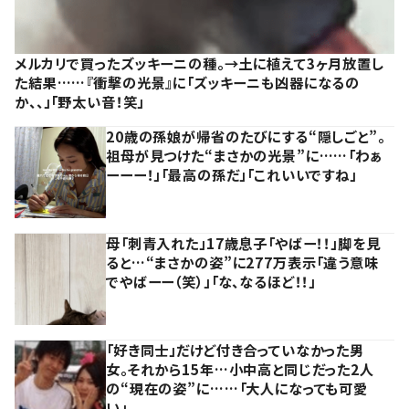
メルカリで買ったズッキーニの種。→土に植えて3ヶ月放置し
た結果……『衝撃の光景』に「ズッキーニも凶器になるの
か、、」「野太い音！笑」
20歳の孫娘が帰省のたびにする“隠しごと”。
祖母が見つけた“まさかの光景”に……「わぁ
ーーー！」「最高の孫だ」「これいいですね」
母「刺青入れた」17歳息子「やばー！！」脚を見
ると…“まさかの姿”に277万表示「違う意味
でやばーー（笑）」「な、なるほど！！」
「好き同士」だけど付き合っていなかった男
女。それから15年…小中高と同じだった2人
の“現在の姿”に……「大人になっても可愛
い」