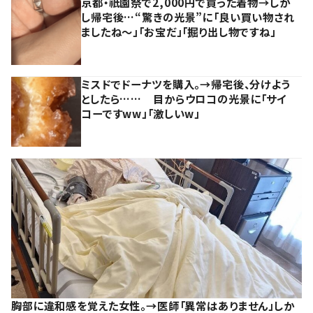
京都・祇園祭で2,000円で買った着物→しか
し帰宅後…“驚きの光景”に「良い買い物され
ましたね～」「お宝だ」「掘り出し物ですね」
ミスドでドーナツを購入。→帰宅後、分けよう
としたら…… 目からウロコの光景に「サイ
コーですww」「激しいw」
胸部に違和感を覚えた女性。→医師「異常はありません」しか