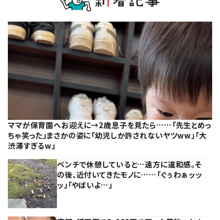
ママが保育園へお迎えに→2歳息子を見たら……「先生とめっ
ちゃ笑った」まさかの姿に「幼児しか許されないヤツww」「大
渋滞すぎるw」
ベンチで休憩していると…遠方に違和感。そ
の後、近付いてきたモノに……「ぐぅわぁッッ
ッ」「やばいよ…」