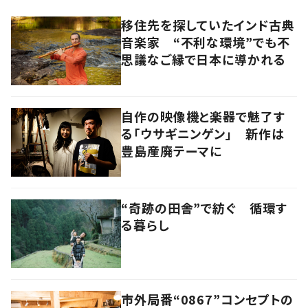
移住先を探していたインド古典
音楽家 “不利な環境”でも不
思議なご縁で日本に導かれる
自作の映像機と楽器で魅了す
る「ウサギニンゲン」 新作は
豊島産廃テーマに
“奇跡の田舎”で紡ぐ 循環す
る暮らし
市外局番“0867”コンセプトの