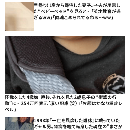
里帰り出産から帰宅した妻子。→夫が用意し
た“ベビーベッド”を見ると…「英才教育が過
ぎるww」「闘魂こめられてるわぁ～ww」
怪我をした4歳娘。直後、それを見た2歳息子の“衝撃の行
動”に…254万回表示「凄い配慮（笑）」「お顔はかなり重症レ
ベル」
1998年『一世を風靡した雑誌』に載っていた
ギャル男。闘病を経て転身した現在の”まさか