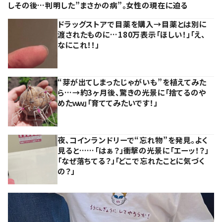
しその後…判明した”まさかの病”。女性の現在に迫る
ドラッグストアで目薬を購入→目薬とは別に
渡されたものに…180万表示「ほしい！」「え、
なにこれ！！」
“芽が出てしまったじゃがいも”を植えてみた
ら…→約3ヶ月後、驚きの光景に「捨てるのや
めたｗｗ」「育ててみたいです！」
夜、コインランドリーで“忘れ物”を発見。よく
見ると……「はぁ？」衝撃の光景に「エーッ！？」
「なぜ落ちてる？」「どこで忘れたことに気づく
の？」