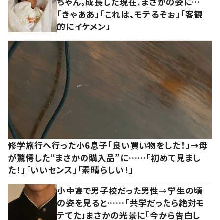
ちゃん。成長した現在、まさかの姿に…
「きゃああ」「これは、モテるぞぉ」「客観
的にイケメン」
修学旅行へ行った小6息子「良い買い物をした！」→母
が驚愕した“まさかの購入品”に……「初めて見まし
た！」「いいセンス」「素晴らしい！」
小中高で男子校だった男性→学生の頃
の姿を見ると……「共学だったら絶対モ
テてた」まさかの光景に「今から告白し