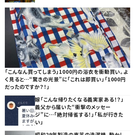
「こんなん買ってしまう」1000円の浴衣を衝動買い。よ
く見ると…“驚きの光景”に「これは即買い」「1000円
だったのですか？！」
嫁「こんな帰りたくなる義実家ある！？」
義父から届いた“衝撃のメッセー
ジ”に…「絶対帰省する！」「私が行きた
い」
昭和29年製造の東芝の洗濯機。動かし