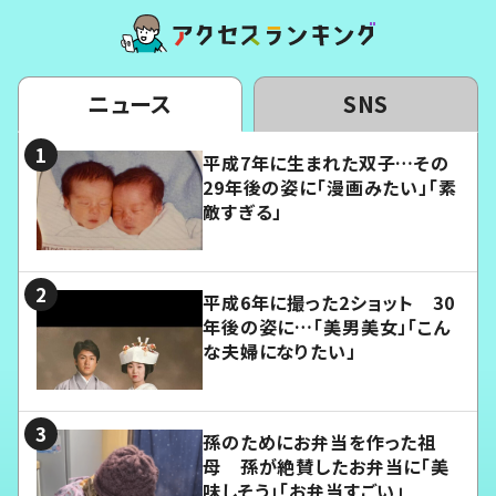
ニュース
SNS
平成7年に生まれた双子…その
29年後の姿に「漫画みたい」「素
敵すぎる」
平成6年に撮った2ショット 30
年後の姿に…「美男美女」「こん
な夫婦になりたい」
孫のためにお弁当を作った祖
母 孫が絶賛したお弁当に「美
味しそう」「お弁当すごい」