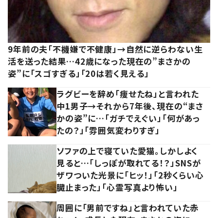
9年前の夫「不機嫌で不健康」→自然に逆らわない生
活を送った結果…42歳になった現在の”まさかの
姿”に「スゴすぎる」「20は若く見える」
ラグビーを辞め「痩せたね」と言われた
中1男子→それから7年後、現在の“まさ
かの姿”に…「ガチでえぐい」「何があっ
たの？」「雰囲気変わりすぎ」
ソファの上で寝ていた愛猫。しかしよく
見ると…「しっぽが取れてる！？」SNSが
ザワついた光景に「ヒッ！」「2秒くらい心
臓止まった」「心霊写真より怖い」
周囲に「男前ですね」と言われていた赤