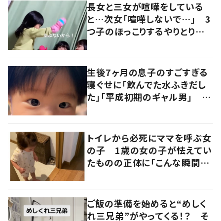
長女と三女が喧嘩をしている
と…次女「喧嘩しないで…」 3
つ子のほっこりするやりとりに
「可愛い魔法でほっとした」「幸
せも3倍ですね」の声
生後7ヶ月の息子のすごすぎる
寝ぐせに「飲んでた水ふきだし
た」「平成初期のギャル男」 実
は遺伝が関係しており、祖父の
写真にも反響が
トイレから必死にママを呼ぶ女
の子 1歳の女の子が怯えてい
たものの正体に「こんな瞬間
が！？」「可愛いぃぃ！」の声
ご飯の準備を始めると“めしく
れ三兄弟”がやってくる！？ そ