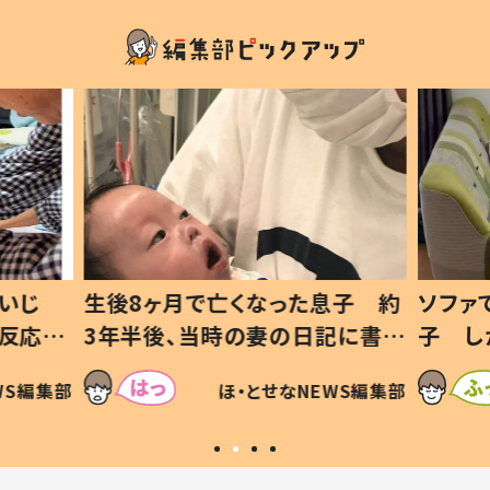
いじ
生後8ヶ月で亡くなった息子 約
ソファ
の反応に
3年半後、当時の妻の日記に書い
子 し
て仕方な
てあった本音とは
すべて
WS編集部
ほ・とせなNEWS編集部
いから