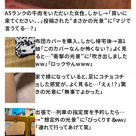
A5ランクの牛肉をいただいた女性。しかし→「貰いに
来てください、、」投稿された“まさかの光景”に「マジで
言うてる…？」
布団カバーを購入。しかし帰宅後→高1
娘「このカバーなんか怖くない？」よく見
ると…”衝撃の光景”に「吹き出しました
ww」「ロックやんwww」
家で横になっていると、足にコチョコチ
ョした感覚が。よく見ると…「えぇ！？」驚
きの光景に「無事でよかった」
出張で…列車の指定席を予約したら…
→“想定外の光景”に「びっくりするｗｗ」
「連れて行ってあげて笑」