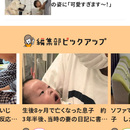
の姿に「可愛すぎます〜！」
いじ
生後8ヶ月で亡くなった息子 約
ソファ
の反応に
3年半後、当時の妻の日記に書い
子 し
て仕方な
てあった本音とは
すべて