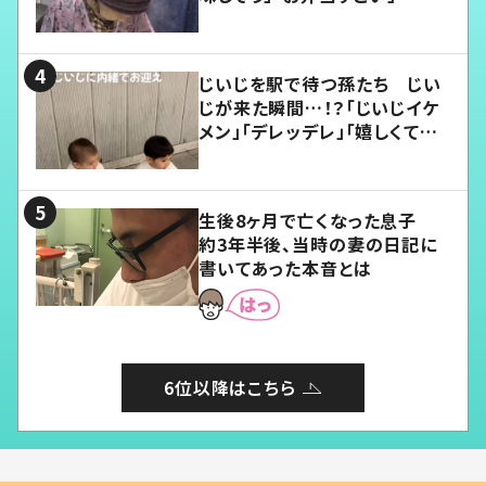
じいじを駅で待つ孫たち じい
じが来た瞬間…！？「じいじイケ
メン」「デレッデレ」「嬉しくて可
愛くてたまらない」「幸せになれ
る」
生後8ヶ月で亡くなった息子
約3年半後、当時の妻の日記に
書いてあった本音とは
6位以降はこちら