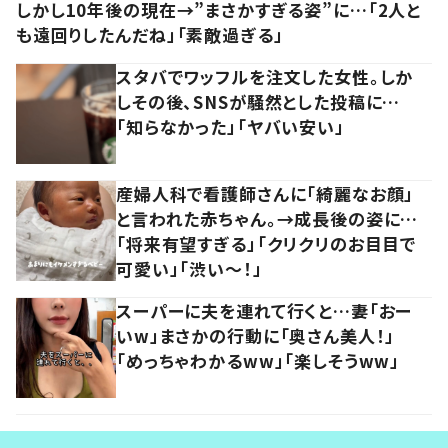
しかし10年後の現在→”まさかすぎる姿”に…「2人と
も遠回りしたんだね」「素敵過ぎる」
スタバでワッフルを注文した女性。しか
しその後、SNSが騒然とした投稿に…
「知らなかった」「ヤバい安い」
産婦人科で看護師さんに「綺麗なお顔」
と言われた赤ちゃん。→成長後の姿に…
「将来有望すぎる」「クリクリのお目目で
可愛い」「渋い～！」
スーパーに夫を連れて行くと…妻「おー
いw」まさかの行動に「奥さん美人！」
「めっちゃわかるww」「楽しそうww」