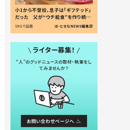
小1から不登校、息子は「ギフテッド」
だった 父が“ウチ給食”を作り続け
る理由とは #令和の親 #令和の子
SNSで話題
ほ・とせなNEWS編集部
ライター募集！
“人”のグッドニュースの取材・執筆をし
てみませんか？
お問い合わせページへ