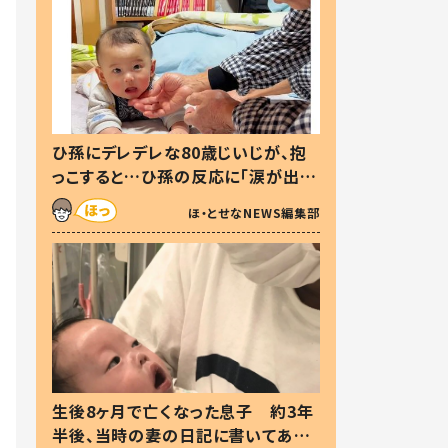
ひ孫にデレデレな80歳じいじが、抱
っこすると…ひ孫の反応に「涙が出ま
した」「可愛くて仕方ない」
ほ・とせなNEWS編集部
生後8ヶ月で亡くなった息子 約3年
半後、当時の妻の日記に書いてあっ