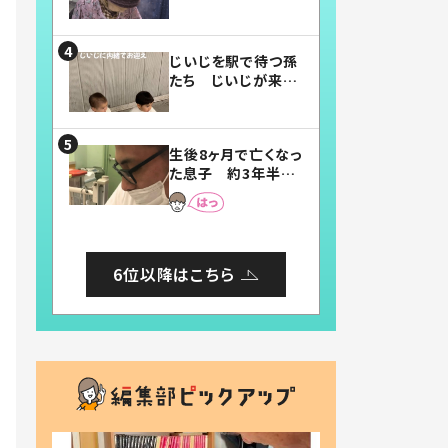
賛したお弁当に「美
味しそう」「お弁当す
ごい」
じいじを駅で待つ孫
たち じいじが来た
瞬間…！？「じいじイ
ケメン」「デレッデレ」
「嬉しくて可愛くてた
生後8ヶ月で亡くなっ
まらない」「幸せにな
た息子 約3年半
れる」
後、当時の妻の日記
に書いてあった本音
とは
6位以降はこちら