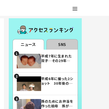
ニュース
SNS
平成7年に生まれた
双子…その29年後
の姿に「漫画みたい」
「素敵すぎる」
平成6年に撮った2シ
ョット 30年後の姿
に…「美男美女」「こ
んな夫婦になりた
い」
孫のためにお弁当を
作った祖母 孫が絶