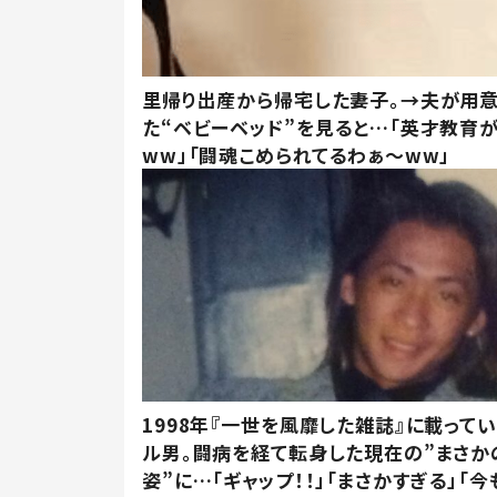
里帰り出産から帰宅した妻子。→夫が用
た“ベビーベッド”を見ると…「英才教育
ww」「闘魂こめられてるわぁ～ww」
1998年『一世を風靡した雑誌』に載って
ル男。闘病を経て転身した現在の”まさか
姿”に…「ギャップ！！」「まさかすぎる」「