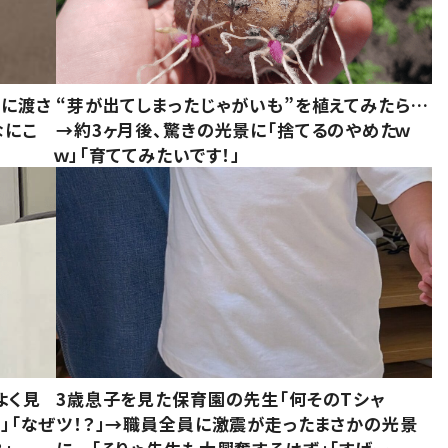
別に渡さ
“芽が出てしまったじゃがいも”を植えてみたら…
なにこ
→約3ヶ月後、驚きの光景に「捨てるのやめたｗ
ｗ」「育ててみたいです！」
よく見
3歳息子を見た保育園の先生「何そのTシャ
」「なぜ
ツ！？」→職員全員に激震が走ったまさかの光景