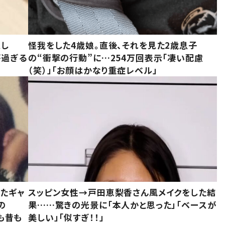
意し
怪我をした4歳娘。直後、それを見た2歳息子
が過ぎる
の“衝撃の行動”に…254万回表示「凄い配慮
（笑）」「お顔はかなり重症レベル」
いたギャ
スッピン女性→戸田恵梨香さん風メイクをした結
の
果……驚きの光景に「本人かと思った」「ベースが
今も昔も
美しい」「似すぎ！！」