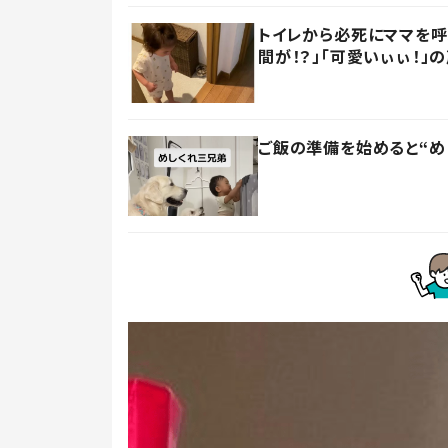
トイレから必死にママを
間が！？」「可愛いぃぃ！」
ご飯の準備を始めると“め