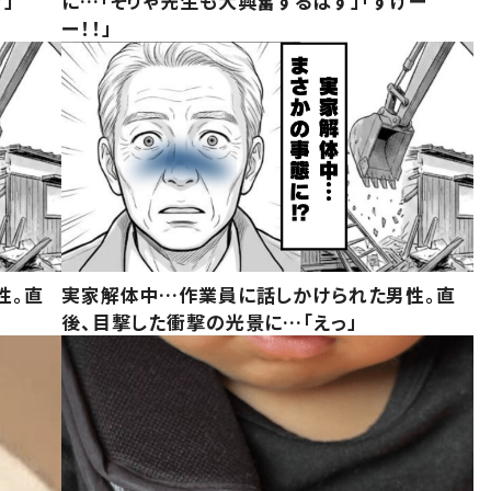
」
に…「そりゃ先生も大興奮するはず」「すげー
ー！！」
性。直
実家解体中…作業員に話しかけられた男性。直
後、目撃した衝撃の光景に…「えっ」