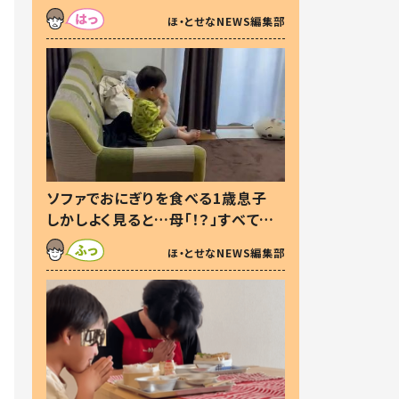
た本音とは
ほ・とせなNEWS編集部
ソファでおにぎりを食べる1歳息子
しかしよく見ると…母「！？」すべてを
察した母の投稿に「可愛いから許
ほ・とせなNEWS編集部
す！」「現行犯〜」