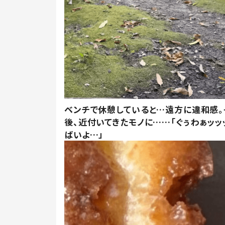
ベンチで休憩していると…遠方に違和感。
後、近付いてきたモノに……「ぐぅわぁッッ
ばいよ…」