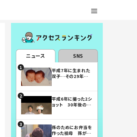
ニュース
SNS
平成7年に生まれた
双子…その29年後
の姿に「漫画みたい」
「素敵すぎる」
平成6年に撮った2シ
ョット 30年後の姿
に…「美男美女」「こ
んな夫婦になりた
い」
孫のためにお弁当を
作った祖母 孫が絶