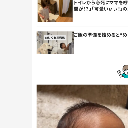
トイレから必死にママを
間が！？」「可愛いぃぃ！」
ご飯の準備を始めると“め