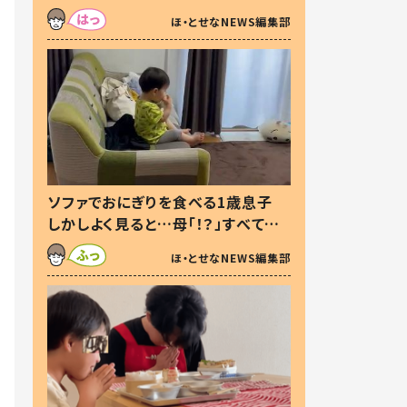
た本音とは
ほ・とせなNEWS編集部
ソファでおにぎりを食べる1歳息子
しかしよく見ると…母「！？」すべてを
察した母の投稿に「可愛いから許
ほ・とせなNEWS編集部
す！」「現行犯〜」