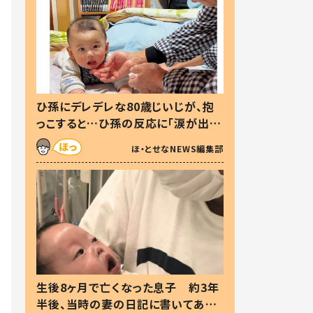
ひ孫にデレデレな80歳じいじが、抱
っこすると…ひ孫の反応に「涙が出ま
した」「可愛くて仕方ない」
ほ・とせなNEWS編集部
生後8ヶ月で亡くなった息子 約3年
半後、当時の妻の日記に書いてあっ