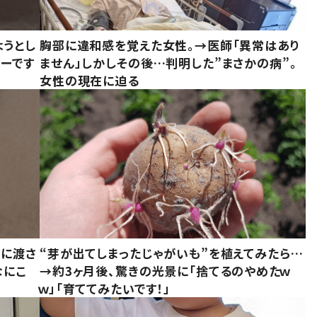
ようとし
胸部に違和感を覚えた女性。→医師「異常はあり
ーです
ません」しかしその後…判明した”まさかの病”。
女性の現在に迫る
別に渡さ
“芽が出てしまったじゃがいも”を植えてみたら…
なにこ
→約3ヶ月後、驚きの光景に「捨てるのやめたｗ
ｗ」「育ててみたいです！」