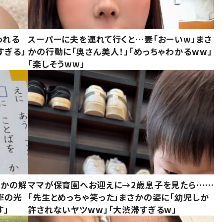
われる
スーパーに夫を連れて行くと…妻「おーいw」まさ
すぎる」
かの行動に「奥さん美人！」「めっちゃわかるww」
「楽しそうww」
さかの解
ママが保育園へお迎えに→2歳息子を見たら……
撃の光
「先生とめっちゃ笑った」まさかの姿に「幼児しか
す」
許されないヤツww」「大渋滞すぎるw」