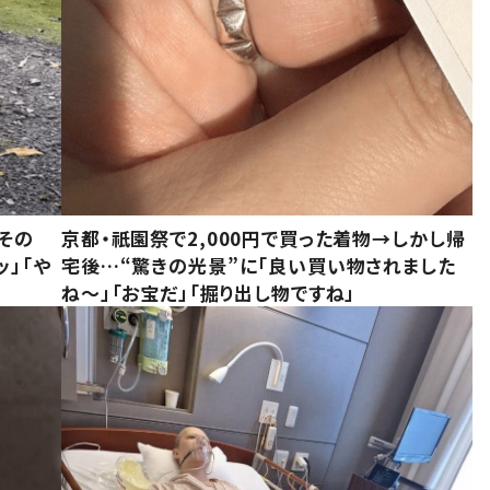
その
京都・祇園祭で2,000円で買った着物→しかし帰
ッ」「や
宅後…“驚きの光景”に「良い買い物されました
ね～」「お宝だ」「掘り出し物ですね」