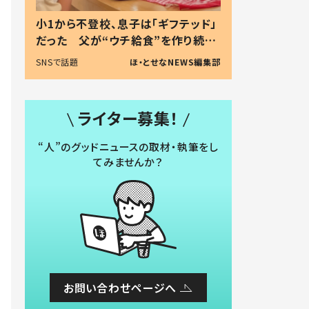
小1から不登校、息子は「ギフテッド」
だった 父が“ウチ給食”を作り続け
る理由とは #令和の親 #令和の子
SNSで話題
ほ・とせなNEWS編集部
ライター募集！
“人”のグッドニュースの取材・執筆をし
てみませんか？
お問い合わせページへ