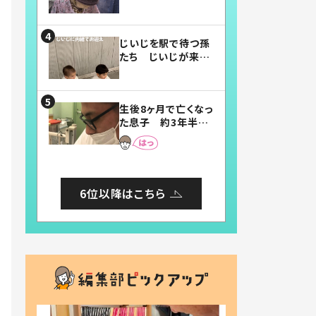
賛したお弁当に「美
味しそう」「お弁当す
ごい」
じいじを駅で待つ孫
たち じいじが来た
瞬間…！？「じいじイ
ケメン」「デレッデレ」
「嬉しくて可愛くてた
生後8ヶ月で亡くなっ
まらない」「幸せにな
た息子 約3年半
れる」
後、当時の妻の日記
に書いてあった本音
とは
6位以降はこちら