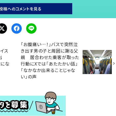
投稿へのコメントを見る
「お腹痛い…！」バスで突然泣
イス
き出す男の子と周囲に謝る父
出
親 居合わせた乗客が取った
虜にな
行動にXでは「あたたかい話」
「なかなか出来ることじゃな
い」の声