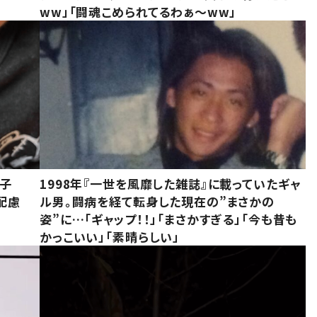
ww」「闘魂こめられてるわぁ～ww」
息子
1998年『一世を風靡した雑誌』に載っていたギャ
配慮
ル男。闘病を経て転身した現在の”まさかの
姿”に…「ギャップ！！」「まさかすぎる」「今も昔も
かっこいい」「素晴らしい」