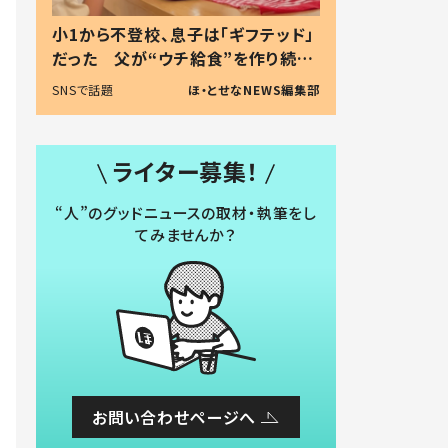
小1から不登校、息子は「ギフテッド」
だった 父が“ウチ給食”を作り続け
る理由とは #令和の親 #令和の子
SNSで話題
ほ・とせなNEWS編集部
ライター募集！
“人”のグッドニュースの取材・執筆をし
てみませんか？
お問い合わせページへ