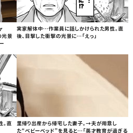
ャ
実家解体中…作業員に話しかけられた男性。直
の光景
後、目撃した衝撃の光景に…「えっ」
ー
性。直
里帰り出産から帰宅した妻子。→夫が用意し
た“ベビーベッド”を見ると…「英才教育が過ぎる