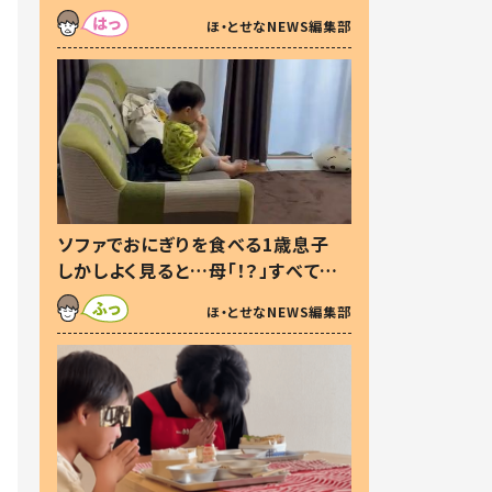
た本音とは
ほ・とせなNEWS編集部
ソファでおにぎりを食べる1歳息子
しかしよく見ると…母「！？」すべてを
察した母の投稿に「可愛いから許
ほ・とせなNEWS編集部
す！」「現行犯〜」