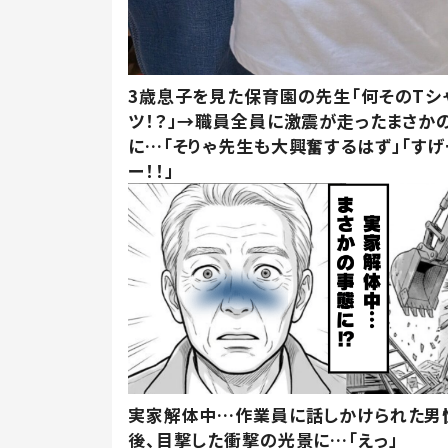
3歳息子を見た保育園の先生「何そのTシ
ツ！？」→職員全員に激震が走ったまさか
に…「そりゃ先生も大興奮するはず」「すげ
ー！！」
実家解体中…作業員に話しかけられた男
後、目撃した衝撃の光景に…「えっ」