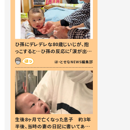
ひ孫にデレデレな80歳じいじが、抱
っこすると…ひ孫の反応に「涙が出ま
した」「可愛くて仕方ない」
ほ・とせなNEWS編集部
生後8ヶ月で亡くなった息子 約3年
半後、当時の妻の日記に書いてあっ