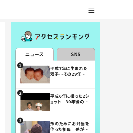
ニュース
SNS
平成7年に生まれた
双子…その29年後
の姿に「漫画みたい」
「素敵すぎる」
平成6年に撮った2シ
ョット 30年後の姿
に…「美男美女」「こ
んな夫婦になりた
い」
孫のためにお弁当を
作った祖母 孫が絶