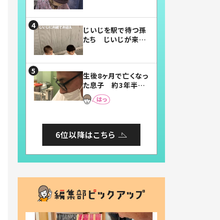
賛したお弁当に「美
味しそう」「お弁当す
ごい」
じいじを駅で待つ孫
たち じいじが来た
瞬間…！？「じいじイ
ケメン」「デレッデレ」
「嬉しくて可愛くてた
生後8ヶ月で亡くなっ
まらない」「幸せにな
た息子 約3年半
れる」
後、当時の妻の日記
に書いてあった本音
とは
6位以降はこちら