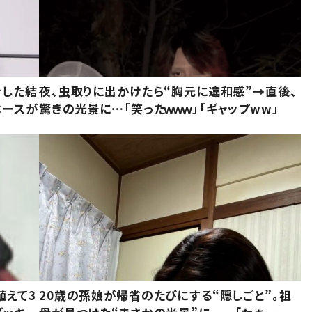
をした結
夜、虫取りに出かけたら“胸元に違和感”→直後、
ベースが
驚きの光景に…「笑ったｗｗｗ」「ギャップww」
植えて3
20歳の孫娘が帰省のたびにする“隠しごと”。祖