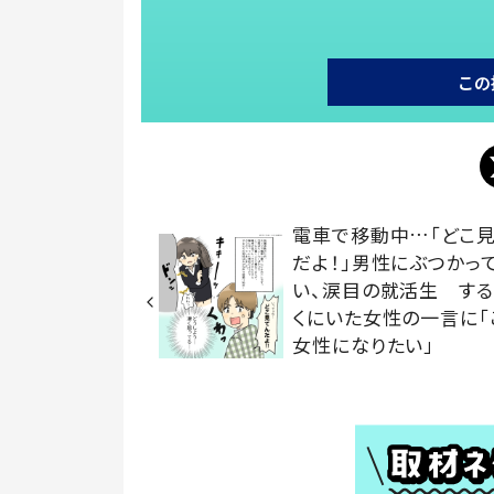
この
電車で移動中…「どこ
だよ！」男性にぶつかっ
い、涙目の就活生 する
くにいた女性の一言に「
女性になりたい」