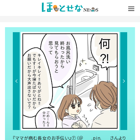
『ママが病む長女のお手伝い』⑦（＠___.pin.___さんより