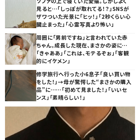
ソファの上で寝ていた愛猫。しかしよく
見ると…「しっぽが取れてる！？」SNSが
ザワついた光景に「ヒッ！」「2秒くらい心
臓止まった」「心霊写真より怖い」
周囲に「男前ですね」と言われていた赤
ちゃん。成長した現在、まさかの姿に…
「きゃああ」「これは、モテるぞぉ」「客観
的にイケメン」
修学旅行へ行った小6息子「良い買い物
をした！」→母が驚愕した“まさかの購入
品”に……「初めて見ました！」「いいセ
ンス」「素晴らしい！」