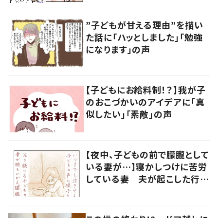
”子どもが甘える理由”を描い
た話に「ハッとしました」「勉強
になります」の声
【子どもにお給料制！？】我が子
のおこづかいのアイデアに「真
似したい」「素敵」の声
【夜中、子どもの前で朦朧として
いる妻が…】寝かしつけに苦労
している妻 夫が起こした行動
に「涙が出ました」