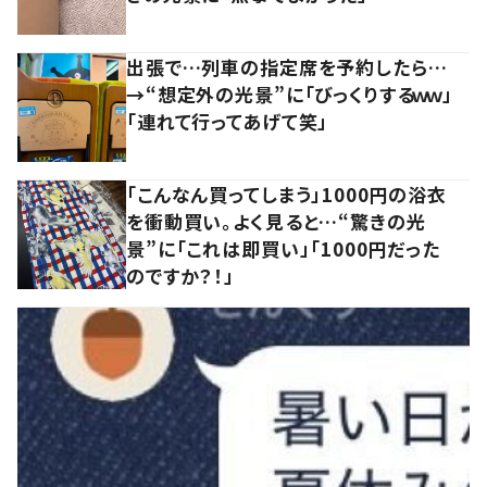
出張で…列車の指定席を予約したら…
→“想定外の光景”に「びっくりするｗｗ」
「連れて行ってあげて笑」
「こんなん買ってしまう」1000円の浴衣
を衝動買い。よく見ると…“驚きの光
景”に「これは即買い」「1000円だった
のですか？！」