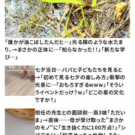
「誰かが油こぼしたんだと…」光る膜のような水たま
り。→まさかの正体に…「知らなかった！！」「新たな学
び…」
七夕当日…パパと子どもたちを見ると
→「初めて見る七夕の楽しみ方」衝撃の
光景に…「おもろすぎるwww」「そうい
うイベントだっけ？w」「どこの星の文化
ですか？」
担任の先生との面談前…高3娘「ただい
ま」→直後……母が受け取った”まさか
のモノ”に「生き抜く力に100万点！」「シ
ゴデキ！！」「将来めっちゃ出世しそう」