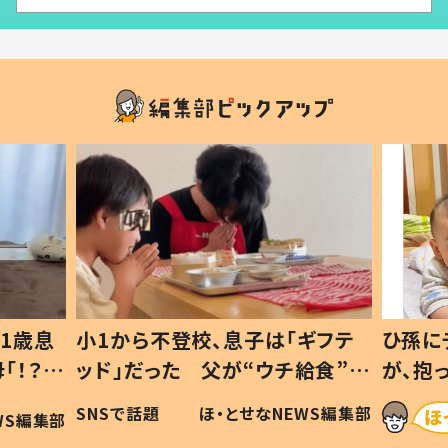
1歳息
小1から不登校、息子は「ギフテ
ひ孫に
「！？」
ッド」だった 父が“ウチ給食”を
が、抱
に「可愛
作り続ける理由とは #令和の親
「涙が
SNSで話題
ほ・とせなNEWS編集部
WS編集部
#令和の子
い」