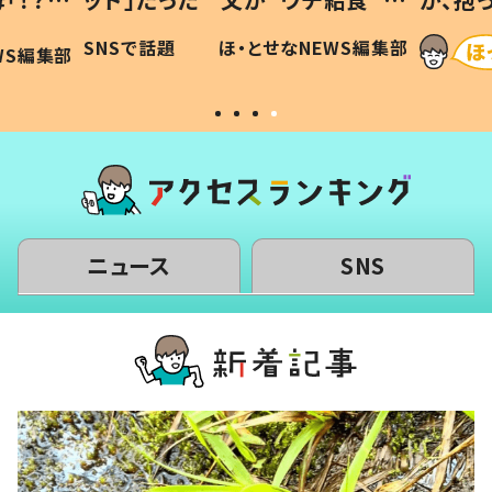
に「可愛
作り続ける理由とは #令和の親
「涙が
SNSで話題
ほ・とせなNEWS編集部
WS編集部
#令和の子
い」
ニュース
SNS