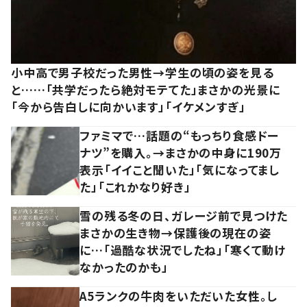
小中高で男子校だった男性→学生の頃の姿を見る
と……「共学だったら絶対モテてた」まさかの光景に
「今から告白しに向かいます」「イケメンすぎ」
ファミマで…話題の“もっちり食感ドー
ナツ”を購入。→まさかの中身に190万
表示「イイこと聞いた」「気になってまし
た」「これかなり好き」
雪の残る冬の日、ガレージ前で見つけた
まさかの生き物→保護後の現在の姿
に…「過酷な状況でしたね」「寒くて動け
なかったのかも」
A5ランクの牛肉をいただいた女性。し