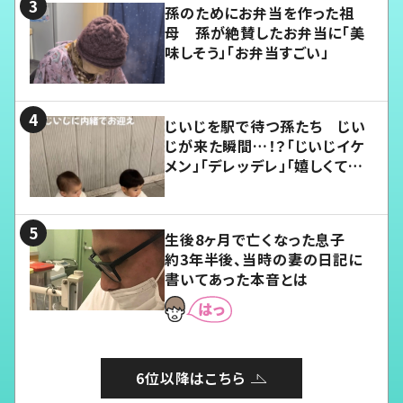
孫のためにお弁当を作った祖
母 孫が絶賛したお弁当に「美
味しそう」「お弁当すごい」
じいじを駅で待つ孫たち じい
じが来た瞬間…！？「じいじイケ
メン」「デレッデレ」「嬉しくて可
愛くてたまらない」「幸せになれ
る」
生後8ヶ月で亡くなった息子
約3年半後、当時の妻の日記に
書いてあった本音とは
6位以降はこちら