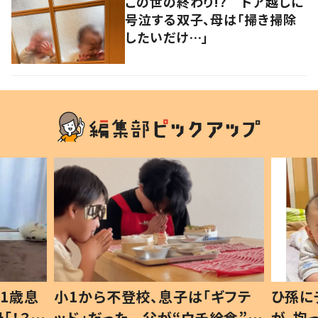
この世の終わり!? ドア越しに
号泣する双子、母は「掃き掃除
したいだけ…」
1歳息
小1から不登校、息子は「ギフテ
ひ孫に
「！？」
ッド」だった 父が“ウチ給食”を
が、抱