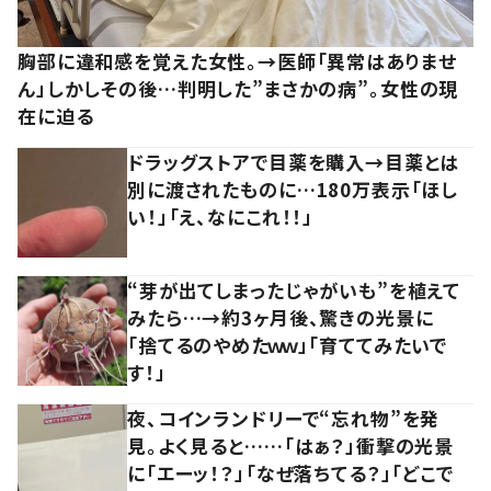
胸部に違和感を覚えた女性。→医師「異常はありませ
ん」しかしその後…判明した”まさかの病”。女性の現
在に迫る
ドラッグストアで目薬を購入→目薬とは
別に渡されたものに…180万表示「ほし
い！」「え、なにこれ！！」
“芽が出てしまったじゃがいも”を植えて
みたら…→約3ヶ月後、驚きの光景に
「捨てるのやめたｗｗ」「育ててみたいで
す！」
夜、コインランドリーで“忘れ物”を発
見。よく見ると……「はぁ？」衝撃の光景
に「エーッ！？」「なぜ落ちてる？」「どこで