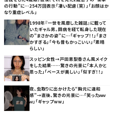
の行動”に…254万回表示「凄い配慮（笑）」「お顔はか
なり重症レベル」
1998年『一世を風靡した雑誌』に載って
いたギャル男。闘病を経て転身した現在
の”まさかの姿”に…「ギャップ！！」「まさ
かすぎる」「今も昔もかっこいい」「素晴
らしい」
スッピン女性→戸田恵梨香さん風メイク
をした結果……驚きの光景に「本人かと
思った」「ベースが美しい」「似すぎ！！」
夜、虫取りに出かけたら“胸元に違和
感”→直後、驚きの光景に…「笑ったｗｗ
ｗ」「ギャップww」