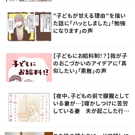
”子どもが甘える理由”を描い
た話に「ハッとしました」「勉強
になります」の声
【子どもにお給料制！？】我が子
のおこづかいのアイデアに「真
似したい」「素敵」の声
【夜中、子どもの前で朦朧として
いる妻が…】寝かしつけに苦労
している妻 夫が起こした行動
に「涙が出ました」