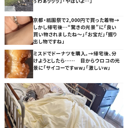
ぅわぁッッッ」「やばいよ…」
京都・祇園祭で2,000円で買った着物→
しかし帰宅後…“驚きの光景”に「良い
買い物されましたね～」「お宝だ」「掘り
出し物ですね」
ミスドでドーナツを購入。→帰宅後、分
けようとしたら…… 目からウロコの光
景に「サイコーですww」「激しいw」