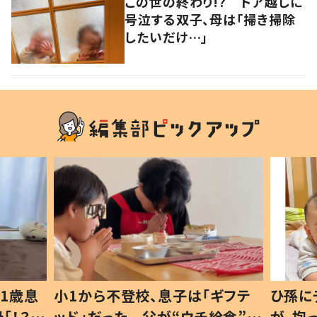
この世の終わり!? ドア越しに
号泣する双子、母は「掃き掃除
したいだけ…」
1歳息
小1から不登校、息子は「ギフテ
ひ孫に
「！？」
ッド」だった 父が“ウチ給食”を
が、抱