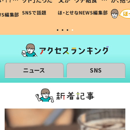
に「可愛
作り続ける理由とは #令和の親
「涙が
SNSで話題
ほ・とせなNEWS編集部
WS編集部
#令和の子
い」
ニュース
SNS