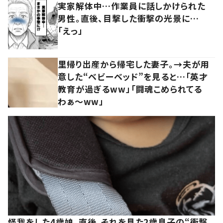
実家解体中…作業員に話しかけられた
男性。直後、目撃した衝撃の光景に…
「えっ」
里帰り出産から帰宅した妻子。→夫が用
意した“ベビーベッド”を見ると…「英才
教育が過ぎるww」「闘魂こめられてる
わぁ～ww」
怪我をした4歳娘。直後、それを見た2歳息子の“衝撃