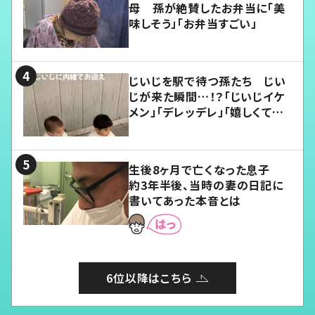
母 孫が絶賛したお弁当に「美
味しそう」「お弁当すごい」
じいじを駅で待つ孫たち じい
じが来た瞬間…！？「じいじイケ
メン」「デレッデレ」「嬉しくて可
愛くてたまらない」「幸せになれ
る」
生後8ヶ月で亡くなった息子
約3年半後、当時の妻の日記に
書いてあった本音とは
6位以降はこちら