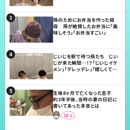
孫のためにお弁当を作った祖
母 孫が絶賛したお弁当に「美
味しそう」「お弁当すごい」
じいじを駅で待つ孫たち じい
じが来た瞬間…！？「じいじイケ
メン」「デレッデレ」「嬉しくて可
愛くてたまらない」「幸せになれ
る」
生後8ヶ月で亡くなった息子
約3年半後、当時の妻の日記に
書いてあった本音とは