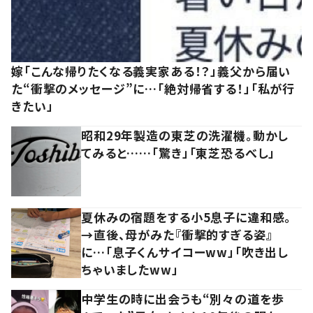
嫁「こんな帰りたくなる義実家ある！？」義父から届い
た“衝撃のメッセージ”に…「絶対帰省する！」「私が行
きたい」
昭和29年製造の東芝の洗濯機。動かし
てみると……「驚き」「東芝恐るべし」
夏休みの宿題をする小5息子に違和感。
→直後、母がみた『衝撃的すぎる姿』
に…「息子くんサイコーww」「吹き出し
ちゃいましたww」
中学生の時に出会うも“別々の道を歩