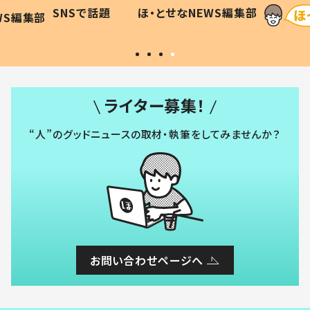
に「可愛
作り続ける理由とは #令和の親
「涙が
SNSで話題
ほ・とせなNEWS編集部
WS編集部
#令和の子
い」
ライター募集！
“人”のグッドニュースの取材・執筆をしてみませんか？
お問い合わせページへ