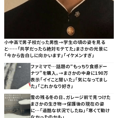
小中高で男子校だった男性→学生の頃の姿を見る
と……「共学だったら絶対モテてた」まさかの光景に
「今から告白しに向かいます」「イケメンすぎ」
ファミマで…話題の“もっちり食感ドー
ナツ”を購入。→まさかの中身に190万
表示「イイこと聞いた」「気になってまし
た」「これかなり好き」
雪の残る冬の日、ガレージ前で見つけた
まさかの生き物→保護後の現在の姿
に…「過酷な状況でしたね」「寒くて動け
なかったのかも」