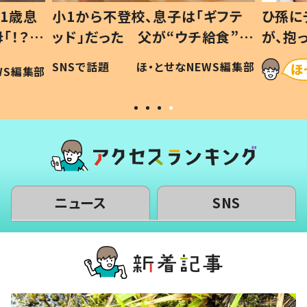
1歳息
小1から不登校、息子は「ギフテ
ひ孫に
「！？」
ッド」だった 父が“ウチ給食”を
が、抱
に「可愛
作り続ける理由とは #令和の親
「涙が
SNSで話題
ほ・とせなNEWS編集部
WS編集部
#令和の子
い」
ニュース
SNS