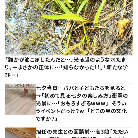
「誰かが油こぼしたんだと…」光る膜のような水たま
り。→まさかの正体に…「知らなかった！！」「新たな学
び…」
七夕当日…パパと子どもたちを見ると
→「初めて見る七夕の楽しみ方」衝撃の
光景に…「おもろすぎるwww」「そうい
うイベントだっけ？w」「どこの星の文化
ですか？」
担任の先生との面談前…高3娘「ただい