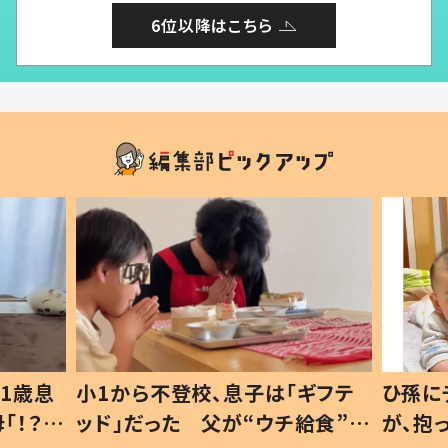
6位以降はこちら
1歳息
小1から不登校、息子は「ギフテ
ひ孫に
「！？」
ッド」だった 父が“ウチ給食”を
が、抱