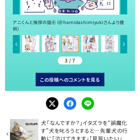
アニくんと挨拶の話⑥（＠hamidashimiyukiさんより提
供）
3 / 7
この投稿へのコメントを見る
犬「なんですか？」イタズラを“誤魔化
す”犬を叱ろうとすると…先輩犬の行
動に「泣けてきます」「見習いたい」