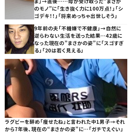
ま」→直後……母が受け取った”まさか
のモノ”に「生き抜く力に100万点！」「シ
ゴデキ！！」「将来めっちゃ出世しそう」
9年前の夫「不機嫌で不健康」→自然に
逆らわない生活を送った結果…42歳に
なった現在の”まさかの姿”に「スゴすぎ
る」「20は若く見える」
ラグビーを辞め「痩せたね」と言われた中1男子→それ
から7年後、現在の“まさかの姿”に…「ガチでえぐい」