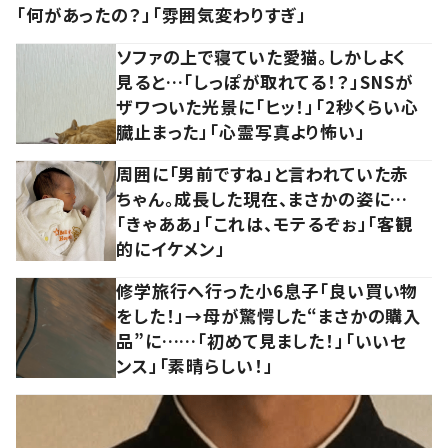
「何があったの？」「雰囲気変わりすぎ」
ソファの上で寝ていた愛猫。しかしよく
見ると…「しっぽが取れてる！？」SNSが
ザワついた光景に「ヒッ！」「2秒くらい心
臓止まった」「心霊写真より怖い」
周囲に「男前ですね」と言われていた赤
ちゃん。成長した現在、まさかの姿に…
「きゃああ」「これは、モテるぞぉ」「客観
的にイケメン」
修学旅行へ行った小6息子「良い買い物
をした！」→母が驚愕した“まさかの購入
品”に……「初めて見ました！」「いいセ
ンス」「素晴らしい！」