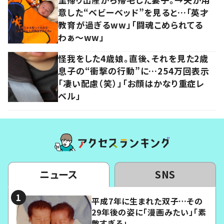
意した“ベビーベッド”を見ると…「英才
教育が過ぎるww」「闘魂こめられてる
わぁ～ww」
怪我をした4歳娘。直後、それを見た2歳
息子の“衝撃の行動”に…254万回表示
「凄い配慮（笑）」「お顔はかなり重症レ
ベル」
ニュース
SNS
平成7年に生まれた双子…その
29年後の姿に「漫画みたい」「素
敵すぎる」