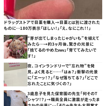
ドラッグストアで目薬を購入→目薬とは別に渡された
ものに…180万表示「ほしい！」「え、なにこれ！！」
“芽が出てしまったじゃがいも”を植えて
みたら…→約3ヶ月後、驚きの光景に
「捨てるのやめたｗｗ」「育ててみたいで
す！」
夜、コインランドリーで“忘れ物”を発
見。よく見ると……「はぁ？」衝撃の光景
に「エーッ！？」「なぜ落ちてる？」「どこで
忘れたことに気づくの？」
3歳息子を見た保育園の先生「何そのT
シャツ！？」→職員全員に激震が走ったま
さかの光景に…「そりゃ先生も大興奮す