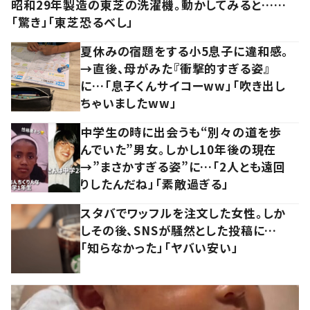
昭和29年製造の東芝の洗濯機。動かしてみると……
「驚き」「東芝恐るべし」
夏休みの宿題をする小5息子に違和感。
→直後、母がみた『衝撃的すぎる姿』
に…「息子くんサイコーww」「吹き出し
ちゃいましたww」
中学生の時に出会うも“別々の道を歩
んでいた”男女。しかし10年後の現在
→”まさかすぎる姿”に…「2人とも遠回
りしたんだね」「素敵過ぎる」
スタバでワッフルを注文した女性。しか
しその後、SNSが騒然とした投稿に…
「知らなかった」「ヤバい安い」