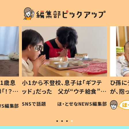
1歳息
小1から不登校、息子は「ギフテ
ひ孫に
「！？」
ッド」だった 父が“ウチ給食”を
が、抱
に「可愛
作り続ける理由とは #令和の親
「涙が
SNSで話題
ほ・とせなNEWS編集部
WS編集部
#令和の子
い」