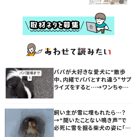
パパが大好きな愛犬に“散歩
中、内緒でパパとすれ違う”サプ
ライズをすると…→ワンちゃん
の反応に「可愛すぎる」「賢い
子」の声
飼い主が雪に埋もれたら…？
→“聞いたことない鳴き声”で
必死に雪を掘る柴犬の姿に「涙
出そう」「やさしい」の声