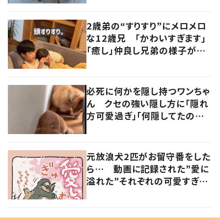
2歳弟の“すりすり”にメロメロ
な12歳兄 「かわいすぎます」
「癒し」仲良し兄弟の様子が
101万再生
必死に何かを隠し持つワンちゃ
ん クセの強い隠し方に「隠れ
方可愛過ぎ」「何隠してたのか
な？」の声
元放浪犬2匹がお留守番をした
ら… 動画に記録された”愛に
溢れた”それぞれの可愛すぎる
姿に「愛しっ…！」