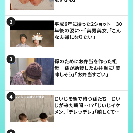
平成6年に撮った2ショット 30
年後の姿に…「美男美女」「こん
な夫婦になりたい」
孫のためにお弁当を作った祖
母 孫が絶賛したお弁当に「美
味しそう」「お弁当すごい」
じいじを駅で待つ孫たち じい
じが来た瞬間…！？「じいじイケ
メン」「デレッデレ」「嬉しくて可
愛くてたまらない」「幸せになれ
る」