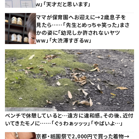
ｗ」「天才だと思います」
ママが保育園へお迎えに→2歳息子を
見たら……「先生とめっちゃ笑った」まさ
かの姿に「幼児しか許されないヤツ
ww」「大渋滞すぎるw」
ベンチで休憩していると…遠方に違和感。その後、近付
いてきたモノに……「ぐぅわぁッッッ」「やばいよ…」
京都・祇園祭で2,000円で買った着物→