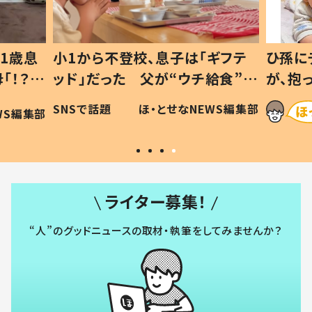
1歳息
小1から不登校、息子は「ギフテ
ひ孫に
「！？」
ッド」だった 父が“ウチ給食”を
が、抱
に「可愛
作り続ける理由とは #令和の親
「涙が
SNSで話題
ほ・とせなNEWS編集部
WS編集部
#令和の子
い」
ライター募集！
“人”のグッドニュースの取材・執筆をしてみませんか？