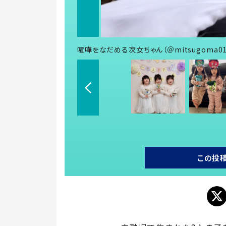
喧嘩をなだめる次女ちゃん（＠mitsugoma0
この投