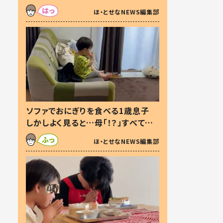
た本音とは
ほ・とせなNEWS編集部
ソファでおにぎりを食べる1歳息子
しかしよく見ると…母「！？」すべてを
察した母の投稿に「可愛いから許
ほ・とせなNEWS編集部
す！」「現行犯〜」