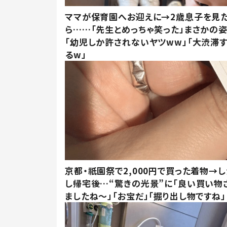
ママが保育園へお迎えに→2歳息子を見
ら……「先生とめっちゃ笑った」まさかの
「幼児しか許されないヤツww」「大渋滞
るw」
京都・祇園祭で2,000円で買った着物→
し帰宅後…“驚きの光景”に「良い買い物
ましたね～」「お宝だ」「掘り出し物ですね」