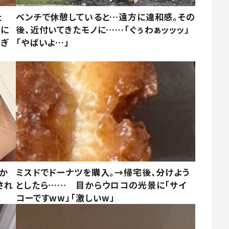
た
ベンチで休憩していると…遠方に違和感。その
姿に
後、近付いてきたモノに……「ぐぅわぁッッッ」
すぎ
「やばいよ…」
しか
ミスドでドーナツを購入。→帰宅後、分けよう
され
としたら…… 目からウロコの光景に「サイ
コーですww」「激しいw」