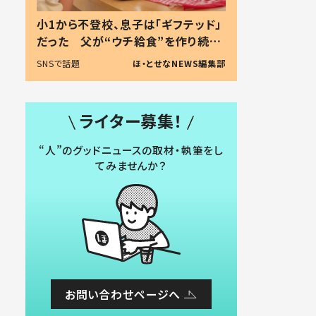
小1から不登校、息子は「ギフテッド」
だった 父が“ウチ給食”を作り続け
る理由とは #令和の親 #令和の子
SNSで話題
ほ・とせなNEWS編集部
ライター募集！
“人”のグッドニュースの取材・執筆をし
てみませんか？
お問い合わせページへ