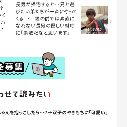
を
長男が帰宅すると…兄と遊
分
びたい弟たちが一斉にやって
さく
くる！？ 親の前では素直に
“ハ
なれない長男の優しい対応
い
に「素敵だなと思います」
ゃんを抱っこしたら…？→双子のやきもちに「可愛い」