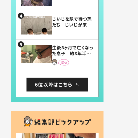
賛したお弁当に「美
味しそう」「お弁当す
ごい」
じいじを駅で待つ孫
たち じいじが来た
瞬間…！？「じいじイ
ケメン」「デレッデレ」
「嬉しくて可愛くてた
生後8ヶ月で亡くなっ
まらない」「幸せにな
た息子 約3年半
れる」
後、当時の妻の日記
に書いてあった本音
とは
6位以降はこちら