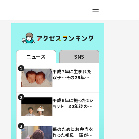
ニュース
SNS
平成7年に生まれた
双子…その29年後
の姿に「漫画みたい」
「素敵すぎる」
平成6年に撮った2シ
ョット 30年後の姿
に…「美男美女」「こ
んな夫婦になりた
い」
孫のためにお弁当を
作った祖母 孫が絶