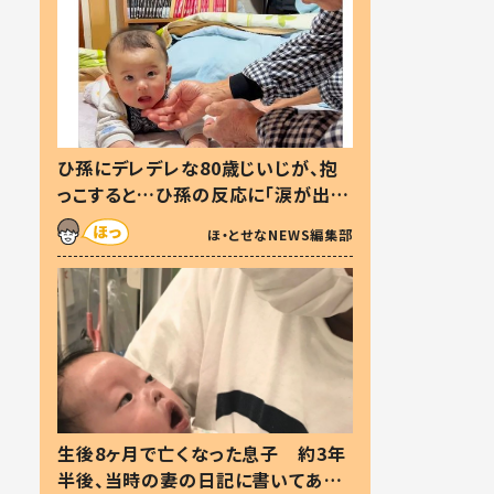
ひ孫にデレデレな80歳じいじが、抱
っこすると…ひ孫の反応に「涙が出ま
した」「可愛くて仕方ない」
ほ・とせなNEWS編集部
生後8ヶ月で亡くなった息子 約3年
半後、当時の妻の日記に書いてあっ