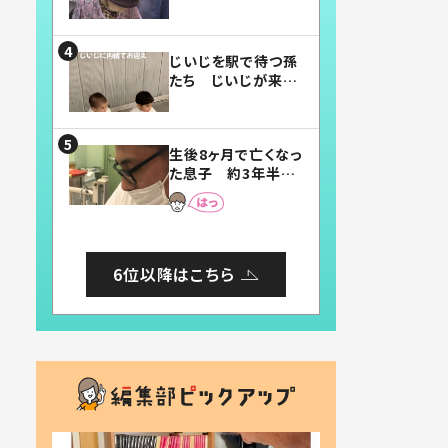
賛したお弁当に「美
味しそう」「お弁当す
ごい」
じいじを駅で待つ孫
たち じいじが来た
瞬間…！？「じいじイ
ケメン」「デレッデレ」
「嬉しくて可愛くてた
生後8ヶ月で亡くなっ
まらない」「幸せにな
た息子 約3年半
れる」
後、当時の妻の日記
に書いてあった本音
とは
6位以降はこちら