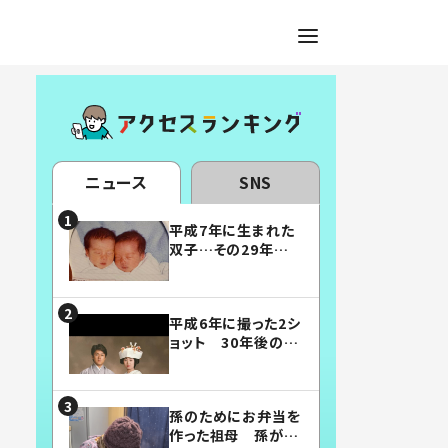
ニュース
SNS
平成7年に生まれた
双子…その29年後
の姿に「漫画みたい」
「素敵すぎる」
平成6年に撮った2シ
ョット 30年後の姿
に…「美男美女」「こ
んな夫婦になりた
い」
孫のためにお弁当を
作った祖母 孫が絶