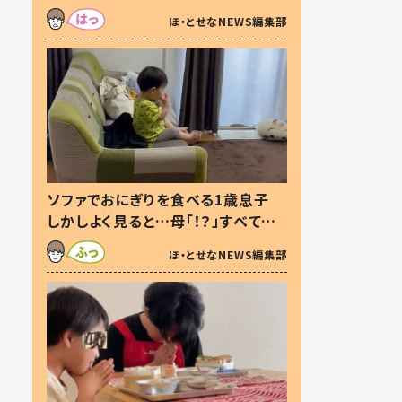
た本音とは
ほ・とせなNEWS編集部
ソファでおにぎりを食べる1歳息子
しかしよく見ると…母「！？」すべてを
察した母の投稿に「可愛いから許
ほ・とせなNEWS編集部
す！」「現行犯〜」