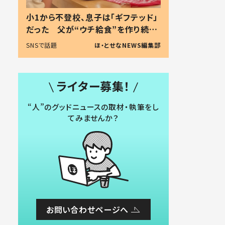
小1から不登校、息子は「ギフテッド」
だった 父が“ウチ給食”を作り続け
る理由とは #令和の親 #令和の子
SNSで話題
ほ・とせなNEWS編集部
ライター募集！
“人”のグッドニュースの取材・執筆をし
てみませんか？
お問い合わせページへ