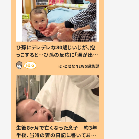
ひ孫にデレデレな80歳じいじが、抱
っこすると…ひ孫の反応に「涙が出ま
した」「可愛くて仕方ない」
ほ・とせなNEWS編集部
生後8ヶ月で亡くなった息子 約3年
半後、当時の妻の日記に書いてあっ