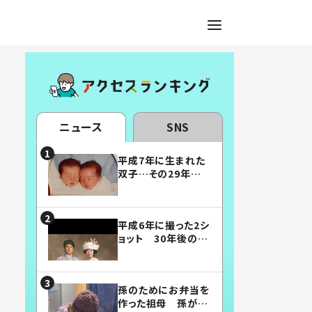
ニュース
SNS
平成7年に生まれた
双子…その29年後
の姿に「漫画みたい」
「素敵すぎる」
平成6年に撮った2シ
ョット 30年後の姿
に…「美男美女」「こ
んな夫婦になりた
い」
孫のためにお弁当を
作った祖母 孫が絶