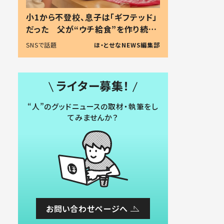
小1から不登校、息子は「ギフテッド」
だった 父が“ウチ給食”を作り続け
る理由とは #令和の親 #令和の子
SNSで話題
ほ・とせなNEWS編集部
ライター募集！
“人”のグッドニュースの取材・執筆をし
てみませんか？
お問い合わせページへ