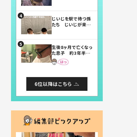
賛したお弁当に「美
味しそう」「お弁当す
ごい」
じいじを駅で待つ孫
たち じいじが来た
瞬間…！？「じいじイ
ケメン」「デレッデレ」
「嬉しくて可愛くてた
生後8ヶ月で亡くなっ
まらない」「幸せにな
た息子 約3年半
れる」
後、当時の妻の日記
に書いてあった本音
とは
6位以降はこちら