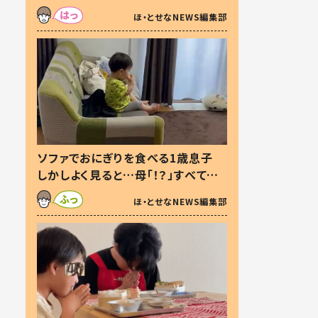
た本音とは
ほ・とせなNEWS編集部
ソファでおにぎりを食べる1歳息子
しかしよく見ると…母「！？」すべてを
察した母の投稿に「可愛いから許
ほ・とせなNEWS編集部
す！」「現行犯〜」