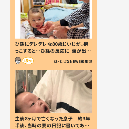
ひ孫にデレデレな80歳じいじが、抱
っこすると…ひ孫の反応に「涙が出ま
した」「可愛くて仕方ない」
ほ・とせなNEWS編集部
生後8ヶ月で亡くなった息子 約3年
半後、当時の妻の日記に書いてあっ