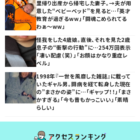
里帰り出産から帰宅した妻子。→夫が用
意した“ベビーベッド”を見ると…「英才
教育が過ぎるww」「闘魂こめられてる
わぁ～ww」
怪我をした4歳娘。直後、それを見た2歳
息子の“衝撃の行動”に…254万回表示
「凄い配慮（笑）」「お顔はかなり重症レ
ベル」
1998年『一世を風靡した雑誌』に載って
いたギャル男。闘病を経て転身した現在
の”まさかの姿”に…「ギャップ！！」「まさ
かすぎる」「今も昔もかっこいい」「素晴
らしい」