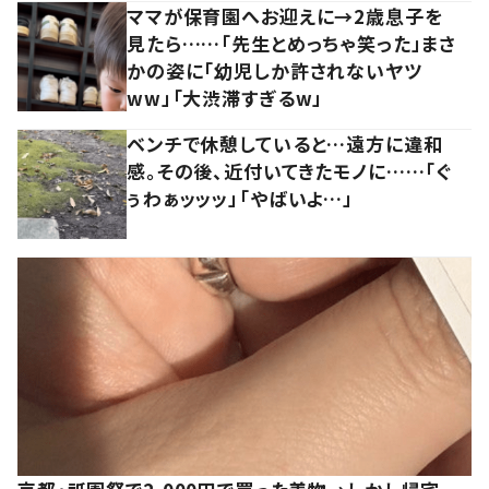
ママが保育園へお迎えに→2歳息子を
見たら……「先生とめっちゃ笑った」まさ
かの姿に「幼児しか許されないヤツ
ww」「大渋滞すぎるw」
ベンチで休憩していると…遠方に違和
感。その後、近付いてきたモノに……「ぐ
ぅわぁッッッ」「やばいよ…」