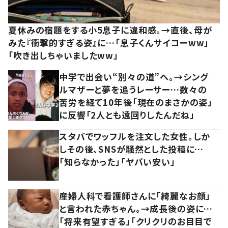
夏休みの宿題をする小5息子に違和感。→直後、母が
みた『衝撃的すぎる姿』に…「息子くんサイコーww」
「吹き出しちゃいましたww」
中学で出会い“別々の道”へ。→シング
ルマザーと夢を追うレーサー…数々の
苦労を経て10年後「現在のまさかの姿」
に反響「2人とも遠回りしたんだね」
スタバでワッフルを注文した女性。しか
しその後、SNSが騒然とした投稿に…
「知らなかった」「ヤバい安い」
産婦人科で看護師さんに「綺麗なお顔」
と言われた赤ちゃん。→成長後の姿に…
「将来有望すぎる」「クリクリのお目目で