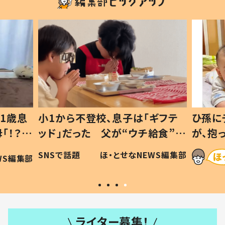
1歳息
小1から不登校、息子は「ギフテ
ひ孫に
「！？」
ッド」だった 父が“ウチ給食”を
が、抱
に「可愛
作り続ける理由とは #令和の親
「涙が
SNSで話題
ほ・とせなNEWS編集部
WS編集部
#令和の子
い」
ライター募集！