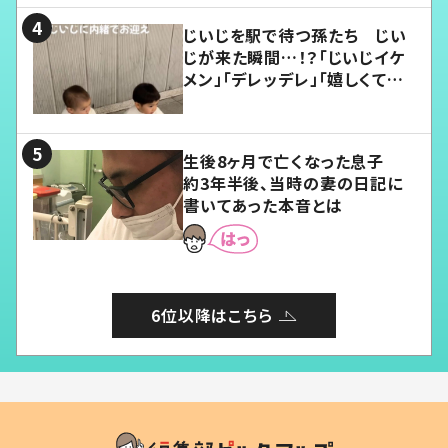
じいじを駅で待つ孫たち じい
じが来た瞬間…！？「じいじイケ
メン」「デレッデレ」「嬉しくて可
愛くてたまらない」「幸せになれ
る」
生後8ヶ月で亡くなった息子
約3年半後、当時の妻の日記に
書いてあった本音とは
6位以降はこちら