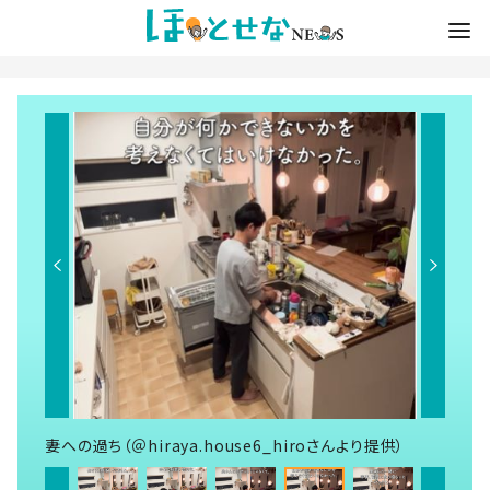
妻への過ち（＠hiraya.house6_hiroさんより提供）