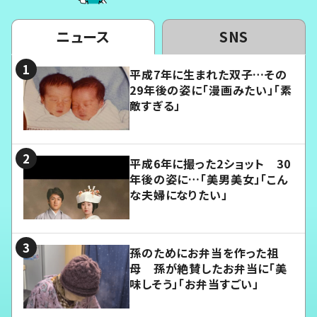
ニュース
SNS
平成7年に生まれた双子…その
29年後の姿に「漫画みたい」「素
敵すぎる」
平成6年に撮った2ショット 30
年後の姿に…「美男美女」「こん
な夫婦になりたい」
孫のためにお弁当を作った祖
母 孫が絶賛したお弁当に「美
味しそう」「お弁当すごい」