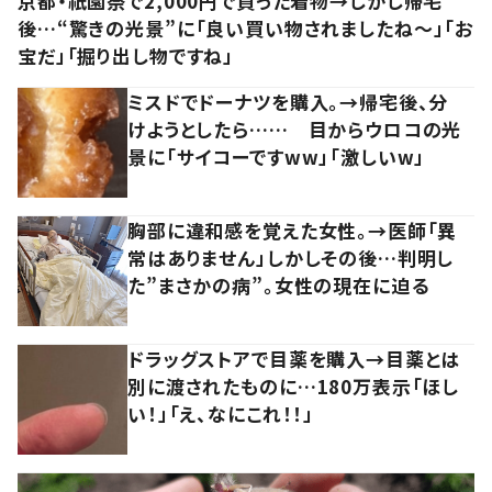
京都・祇園祭で2,000円で買った着物→しかし帰宅
後…“驚きの光景”に「良い買い物されましたね～」「お
宝だ」「掘り出し物ですね」
ミスドでドーナツを購入。→帰宅後、分
けようとしたら…… 目からウロコの光
景に「サイコーですww」「激しいw」
胸部に違和感を覚えた女性。→医師「異
常はありません」しかしその後…判明し
た”まさかの病”。女性の現在に迫る
ドラッグストアで目薬を購入→目薬とは
別に渡されたものに…180万表示「ほし
い！」「え、なにこれ！！」