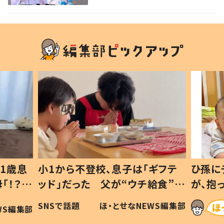
1歳息
小1から不登校、息子は「ギフテ
ひ孫に
「！？」
ッド」だった 父が“ウチ給食”を
が、抱
に「可愛
作り続ける理由とは #令和の親
「涙が
SNSで話題
ほ・とせなNEWS編集部
WS編集部
#令和の子
い」