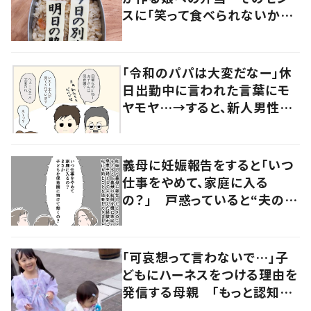
スに「笑って食べられないかも」
「爆笑」の声
「令和のパパは大変だなー」休
日出勤中に言われた言葉にモ
ヤモヤ…→すると、新人男性社
員の言葉に「素敵」「みんながハ
ッピー」
義母に妊娠報告をすると「いつ
仕事をやめて、家庭に入る
の？」 戸惑っていると“夫の行
動”で義母の考えにも変化が
「可哀想って言わないで…」子
どもにハーネスをつける理由を
発信する母親 「もっと認知さ
れてほしい！」その思いに迫る