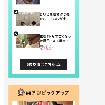
賛したお弁当に「美
味しそう」「お弁当す
ごい」
じいじを駅で待つ孫
たち じいじが来た
瞬間…！？「じいじイ
ケメン」「デレッデレ」
「嬉しくて可愛くてた
生後8ヶ月で亡くなっ
まらない」「幸せにな
た息子 約3年半
れる」
後、当時の妻の日記
に書いてあった本音
とは
6位以降はこちら