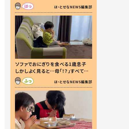
た本音とは
ほ・とせなNEWS編集部
ソファでおにぎりを食べる1歳息子
しかしよく見ると…母「！？」すべてを
察した母の投稿に「可愛いから許
ほ・とせなNEWS編集部
す！」「現行犯〜」