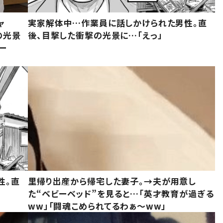
ャ
実家解体中…作業員に話しかけられた男性。直
の光景
後、目撃した衝撃の光景に…「えっ」
ー
性。直
里帰り出産から帰宅した妻子。→夫が用意し
た“ベビーベッド”を見ると…「英才教育が過ぎる
ww」「闘魂こめられてるわぁ～ww」