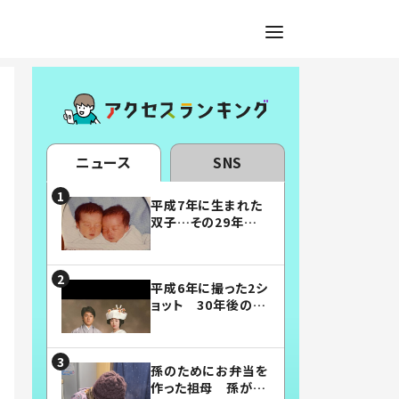
ニュース
SNS
平成7年に生まれた
双子…その29年後
の姿に「漫画みたい」
「素敵すぎる」
平成6年に撮った2シ
ョット 30年後の姿
に…「美男美女」「こ
んな夫婦になりた
い」
孫のためにお弁当を
作った祖母 孫が絶