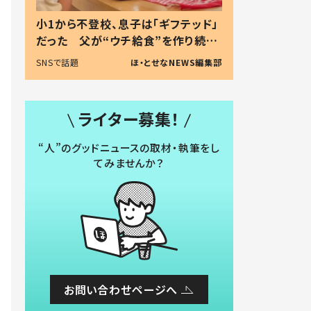
小1から不登校、息子は「ギフテッド」
だった 父が“ウチ給食”を作り続け
る理由とは #令和の親 #令和の子
SNSで話題
ほ・とせなNEWS編集部
ライター募集！
“人”のグッドニュースの取材・執筆をし
てみませんか？
お問い合わせページへ