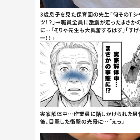
3歳息子を見た保育園の先生「何そのTシ
ツ！？」→職員全員に激震が走ったまさか
に…「そりゃ先生も大興奮するはず」「すげ
ー！！」
実家解体中…作業員に話しかけられた男
後、目撃した衝撃の光景に…「えっ」