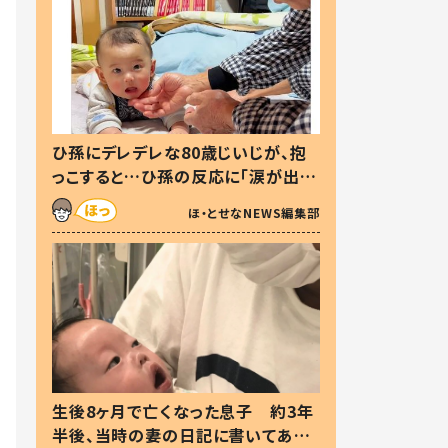
ひ孫にデレデレな80歳じいじが、抱
っこすると…ひ孫の反応に「涙が出ま
した」「可愛くて仕方ない」
ほ・とせなNEWS編集部
生後8ヶ月で亡くなった息子 約3年
半後、当時の妻の日記に書いてあっ