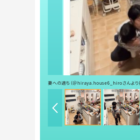
妻への過ち（＠hiraya.house6_hiroさんよ