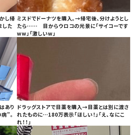
しかし帰
ミスドでドーナツを購入。→帰宅後、分けようとし
ました
たら…… 目からウロコの光景に「サイコーです
ww」「激しいw」
はあり
ドラッグストアで目薬を購入→目薬とは別に渡さ
病”。
れたものに…180万表示「ほしい！」「え、なにこ
れ！！」