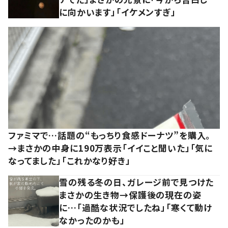
に向かいます」「イケメンすぎ」
ファミマで…話題の“もっちり食感ドーナツ”を購入。
→まさかの中身に190万表示「イイこと聞いた」「気に
なってました」「これかなり好き」
雪の残る冬の日、ガレージ前で見つけた
まさかの生き物→保護後の現在の姿
に…「過酷な状況でしたね」「寒くて動け
なかったのかも」