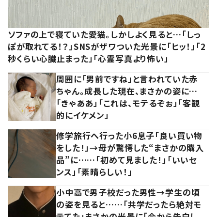
ソファの上で寝ていた愛猫。しかしよく見ると…「しっ
ぽが取れてる！？」SNSがザワついた光景に「ヒッ！」「2
秒くらい心臓止まった」「心霊写真より怖い」
周囲に「男前ですね」と言われていた赤
ちゃん。成長した現在、まさかの姿に…
「きゃああ」「これは、モテるぞぉ」「客観
的にイケメン」
修学旅行へ行った小6息子「良い買い物
をした！」→母が驚愕した“まさかの購入
品”に……「初めて見ました！」「いいセ
ンス」「素晴らしい！」
小中高で男子校だった男性→学生の頃
の姿を見ると……「共学だったら絶対モ
テてた」まさかの光景に「今から告白し