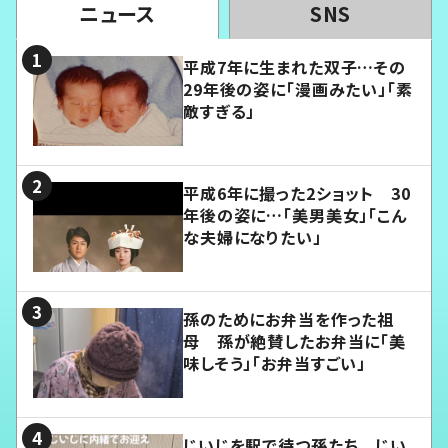
ニュース
SNS
平成7年に生まれた双子…その
29年後の姿に「漫画みたい」「素
敵すぎる」
平成6年に撮った2ショット 30
年後の姿に…「美男美女」「こん
な夫婦になりたい」
孫のためにお弁当を作った祖
母 孫が絶賛したお弁当に「美
味しそう」「お弁当すごい」
じいじを駅で待つ孫たち じい