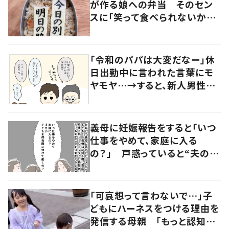
が作る娘への弁当 そのセン
スに「笑って食べられないかも」
「爆笑」の声
「令和のパパは大変だなー」休
日出勤中に言われた言葉にモ
ヤモヤ…→すると、新人男性社
員の言葉に「素敵」「みんながハ
ッピー」
義母に妊娠報告をすると「いつ
仕事をやめて、家庭に入る
の？」 戸惑っていると“夫の行
動”で義母の考えにも変化が
「可哀想って言わないで…」子
どもにハーネスをつける理由を
発信する母親 「もっと認知さ