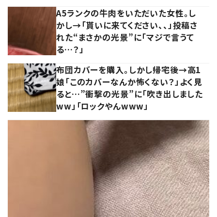
A5ランクの牛肉をいただいた女性。し
かし→「貰いに来てください、、」投稿さ
れた“まさかの光景”に「マジで言うて
る…？」
布団カバーを購入。しかし帰宅後→高1
娘「このカバーなんか怖くない？」よく見
ると…”衝撃の光景”に「吹き出しました
ww」「ロックやんwww」