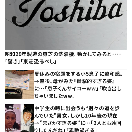
昭和29年製造の東芝の洗濯機。動かしてみると……
「驚き」「東芝恐るべし」
夏休みの宿題をする小5息子に違和感。
→直後、母がみた『衝撃的すぎる姿』
に…「息子くんサイコーww」「吹き出し
ちゃいましたww」
中学生の時に出会うも“別々の道を歩
んでいた”男女。しかし10年後の現在
→”まさかすぎる姿”に…「2人とも遠回
りしたんだね」「素敵過ぎる」