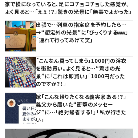
家で横になっていると、足にコチョコチョした感覚が。
よく見ると…「えぇ！？」驚きの光景に「無事でよかった」
出張で…列車の指定席を予約したら…
→“想定外の光景”に「びっくりするｗｗ」
「連れて行ってあげて笑」
「こんなん買ってしまう」1000円の浴衣
を衝動買い。よく見ると…“驚きの光
景”に「これは即買い」「1000円だった
のですか？！」
嫁「こんな帰りたくなる義実家ある！？」
義父から届いた“衝撃のメッセー
ジ”に…「絶対帰省する！」「私が行きた
い」