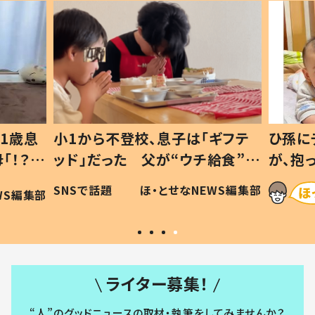
1歳息
小1から不登校、息子は「ギフテ
ひ孫に
「！？」
ッド」だった 父が“ウチ給食”を
が、抱
に「可愛
作り続ける理由とは #令和の親
「涙が
SNSで話題
ほ・とせなNEWS編集部
WS編集部
#令和の子
い」
ライター募集！
“人”のグッドニュースの取材・執筆をしてみませんか？