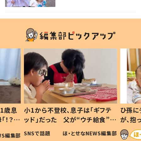
れてほしい！」その思いに迫る
1歳息
小1から不登校、息子は「ギフテ
ひ孫に
「！？」
ッド」だった 父が“ウチ給食”を
が、抱
に「可愛
作り続ける理由とは #令和の親
「涙が
SNSで話題
ほ・とせなNEWS編集部
WS編集部
#令和の子
い」