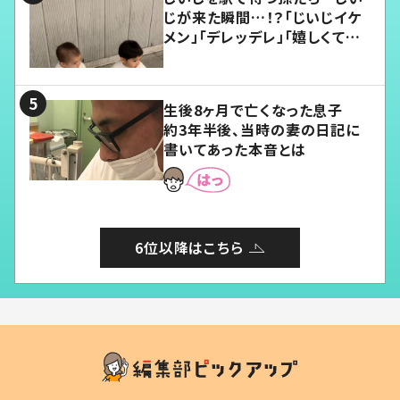
じが来た瞬間…！？「じいじイケ
メン」「デレッデレ」「嬉しくて可
愛くてたまらない」「幸せになれ
る」
生後8ヶ月で亡くなった息子
約3年半後、当時の妻の日記に
書いてあった本音とは
6位以降はこちら