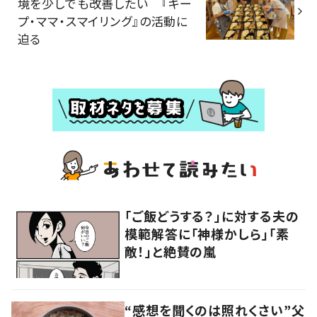
境を少しでも改善したい 『キー
プ・ママ・スマイリング』の活動に
迫る
「ご飯どうする？」に対する夫の
模範解答に「神様かしら」「素
敵！」と絶賛の嵐
“感想を聞くのは照れくさい”父