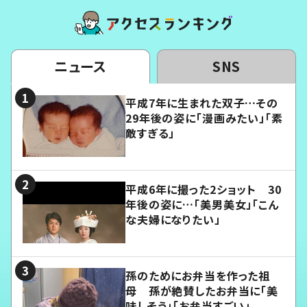
ニュース
SNS
平成7年に生まれた双子…その
29年後の姿に「漫画みたい」「素
敵すぎる」
平成6年に撮った2ショット 30
年後の姿に…「美男美女」「こん
な夫婦になりたい」
孫のためにお弁当を作った祖
母 孫が絶賛したお弁当に「美
味しそう」「お弁当すごい」