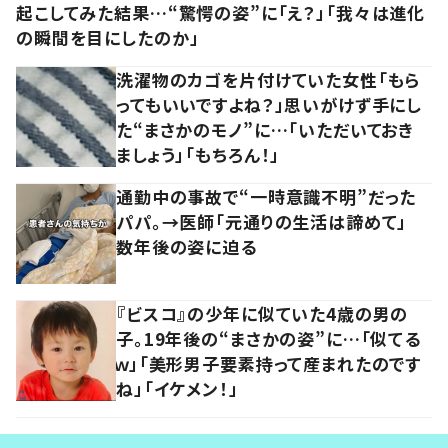
起こしてみた結果…“驚愕の姿”に「え？」「我々は進化
の瞬間を目にしたのか」
洗濯物のカゴを片付けていた女性「もら
ってもいいですよね？」思いがけず手にし
た“まさかのモノ”に…「いただいておき
ましょう」「もちろん！」
通勤中の事故で“一時意識不明”だった
パパ。→医師「元通りの生活は諦めて」
数年後の姿に迫る
『ビスコ』の少年に似ていた4歳の男の
子。19年後の“まさかの姿”に…「似てる
ｗ」「美形男子要素持って産まれたのです
ね」「イケメン！」