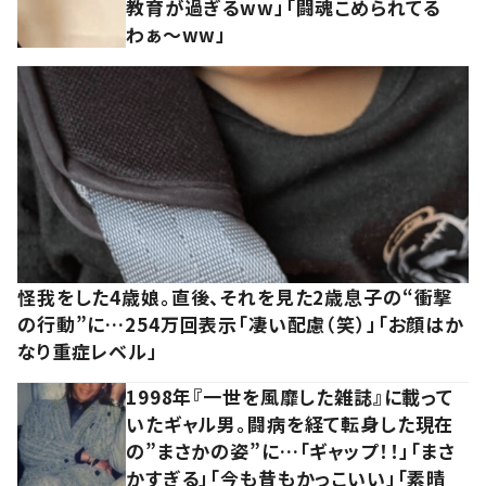
教育が過ぎるww」「闘魂こめられてる
わぁ～ww」
怪我をした4歳娘。直後、それを見た2歳息子の“衝撃
の行動”に…254万回表示「凄い配慮（笑）」「お顔はか
なり重症レベル」
1998年『一世を風靡した雑誌』に載って
いたギャル男。闘病を経て転身した現在
の”まさかの姿”に…「ギャップ！！」「まさ
かすぎる」「今も昔もかっこいい」「素晴