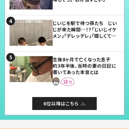
じいじを駅で待つ孫たち じい
じが来た瞬間…！？「じいじイケ
メン」「デレッデレ」「嬉しくて可
愛くてたまらない」「幸せになれ
る」
生後8ヶ月で亡くなった息子
約3年半後、当時の妻の日記に
書いてあった本音とは
6位以降はこちら