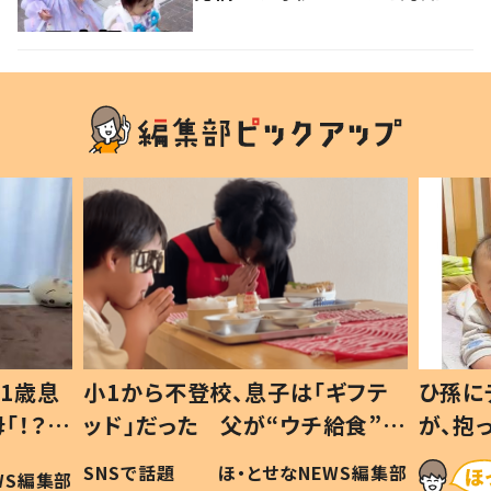
れてほしい！」その思いに迫る
1歳息
小1から不登校、息子は「ギフテ
ひ孫に
「！？」
ッド」だった 父が“ウチ給食”を
が、抱
に「可愛
作り続ける理由とは #令和の親
「涙が
SNSで話題
ほ・とせなNEWS編集部
WS編集部
#令和の子
い」