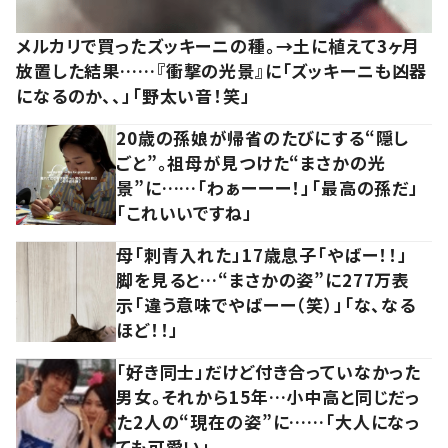
メルカリで買ったズッキーニの種。→土に植えて3ヶ月
放置した結果……『衝撃の光景』に「ズッキーニも凶器
になるのか、、」「野太い音！笑」
20歳の孫娘が帰省のたびにする“隠し
ごと”。祖母が見つけた“まさかの光
景”に……「わぁーーー！」「最高の孫だ」
「これいいですね」
母「刺青入れた」17歳息子「やばー！！」
脚を見ると…“まさかの姿”に277万表
示「違う意味でやばーー（笑）」「な、なる
ほど！！」
「好き同士」だけど付き合っていなかった
男女。それから15年…小中高と同じだっ
た2人の“現在の姿”に……「大人になっ
ても可愛い」