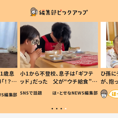
1歳息
小1から不登校、息子は「ギフテ
ひ孫に
「！？」
ッド」だった 父が“ウチ給食”を
が、抱
に「可愛
作り続ける理由とは #令和の親
「涙が
SNSで話題
ほ・とせなNEWS編集部
WS編集部
#令和の子
い」