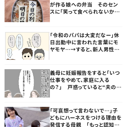
が作る娘への弁当 そのセン
スに「笑って食べられないかも」
「爆笑」の声
「令和のパパは大変だなー」休
日出勤中に言われた言葉にモ
ヤモヤ…→すると、新人男性社
員の言葉に「素敵」「みんながハ
ッピー」
義母に妊娠報告をすると「いつ
仕事をやめて、家庭に入る
の？」 戸惑っていると“夫の行
動”で義母の考えにも変化が
「可哀想って言わないで…」子
どもにハーネスをつける理由を
発信する母親 「もっと認知さ