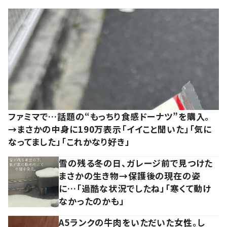
ファミマで…話題の“もっちり食感ドーナツ”を購入。
→まさかの中身に190万表示「イイこと聞いた」「気に
なってました」「これかなり好き」
雪の残る冬の日、ガレージ前で見つけた
まさかの生き物→保護後の現在の姿
に…「過酷な状況でしたね」「寒くて動け
なかったのかも」
A5ランクの牛肉をいただいた女性。し