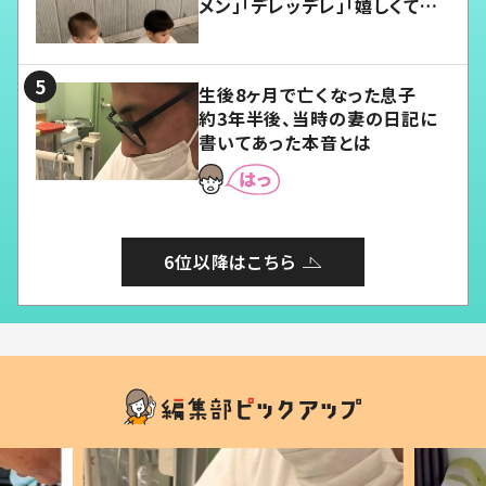
メン」「デレッデレ」「嬉しくて可
愛くてたまらない」「幸せになれ
る」
生後8ヶ月で亡くなった息子
約3年半後、当時の妻の日記に
書いてあった本音とは
6位以降はこちら