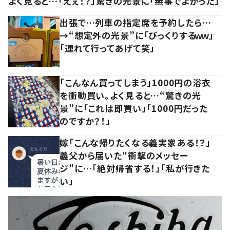
よく見ると…「えぇ！？」驚きの光景に「無事でよかった」
出張で…列車の指定席を予約したら…
→“想定外の光景”に「びっくりするｗｗ」
「連れて行ってあげて笑」
「こんなん買ってしまう」1000円の浴衣
を衝動買い。よく見ると…“驚きの光
景”に「これは即買い」「1000円だった
のですか？！」
嫁「こんな帰りたくなる義実家ある！？」
義父から届いた“衝撃のメッセー
ジ”に…「絶対帰省する！」「私が行きた
い」