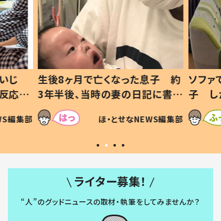
いじ
生後8ヶ月で亡くなった息子 約
ソファ
の反応に
3年半後、当時の妻の日記に書い
子 し
て仕方な
てあった本音とは
すべて
WS編集部
ほ・とせなNEWS編集部
いから
ライター募集！
“人”のグッドニュースの取材・執筆をしてみませんか？