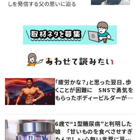
しを発信する父の思いに迫る
「疲労かな？」と思った翌日、歩
くことが困難に SNSで勇気を
もらったボディービルダーが
「今度は自分がその役に」 闘
病生活をSNSで発信
6歳で“1型糖尿病”と判明した
娘 「甘いものを食べさせすぎ
たんでしょ」心無い言葉に葛藤