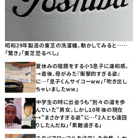
昭和29年製造の東芝の洗濯機。動かしてみると……
「驚き」「東芝恐るべし」
夏休みの宿題をする小5息子に違和感。
→直後、母がみた『衝撃的すぎる姿』
に…「息子くんサイコーww」「吹き出し
ちゃいましたww」
中学生の時に出会うも“別々の道を歩
んでいた”男女。しかし10年後の現在
→”まさかすぎる姿”に…「2人とも遠回
りしたんだね」「素敵過ぎる」
スタバでワッフルを注文した女性。しか