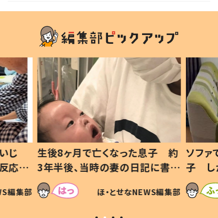
いじ
生後8ヶ月で亡くなった息子 約
ソファ
の反応に
3年半後、当時の妻の日記に書い
子 し
て仕方な
てあった本音とは
すべて
WS編集部
ほ・とせなNEWS編集部
いから