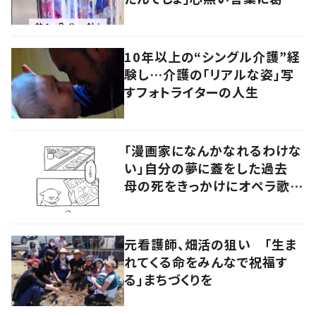
した親がSNSで発信する理由と
は
10年以上の“シングル介護”経
験し…介護の「リアルな姿」写
すフォトライターの人生
「漫画家になんかなれるわけな
い」自分の夢に蓋をした過去
母の死をきっかけにオペラ歌手
が漫画家を目指す
元看護師、畑活の狙い 「生ま
れてくる命をみんなで祝福す
る」まちづくりを