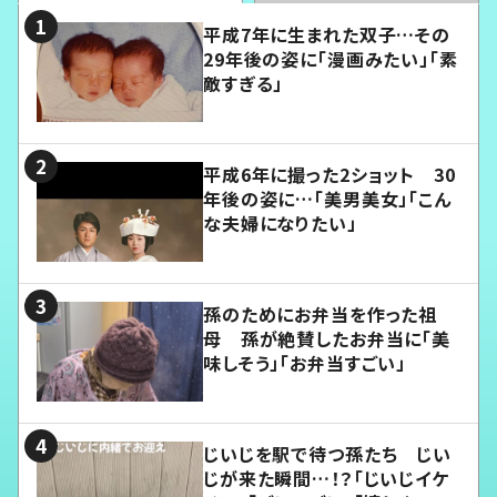
平成7年に生まれた双子…その
29年後の姿に「漫画みたい」「素
敵すぎる」
平成6年に撮った2ショット 30
年後の姿に…「美男美女」「こん
な夫婦になりたい」
孫のためにお弁当を作った祖
母 孫が絶賛したお弁当に「美
味しそう」「お弁当すごい」
じいじを駅で待つ孫たち じい
じが来た瞬間…！？「じいじイケ