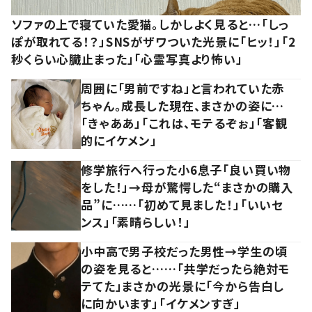
ソファの上で寝ていた愛猫。しかしよく見ると…「しっ
ぽが取れてる！？」SNSがザワついた光景に「ヒッ！」「2
秒くらい心臓止まった」「心霊写真より怖い」
周囲に「男前ですね」と言われていた赤
ちゃん。成長した現在、まさかの姿に…
「きゃああ」「これは、モテるぞぉ」「客観
的にイケメン」
修学旅行へ行った小6息子「良い買い物
をした！」→母が驚愕した“まさかの購入
品”に……「初めて見ました！」「いいセ
ンス」「素晴らしい！」
小中高で男子校だった男性→学生の頃
の姿を見ると……「共学だったら絶対モ
テてた」まさかの光景に「今から告白し
に向かいます」「イケメンすぎ」