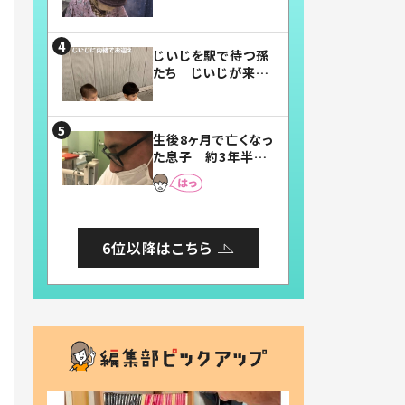
賛したお弁当に「美
味しそう」「お弁当す
ごい」
じいじを駅で待つ孫
たち じいじが来た
瞬間…！？「じいじイ
ケメン」「デレッデレ」
「嬉しくて可愛くてた
生後8ヶ月で亡くなっ
まらない」「幸せにな
た息子 約3年半
れる」
後、当時の妻の日記
に書いてあった本音
とは
6位以降はこちら