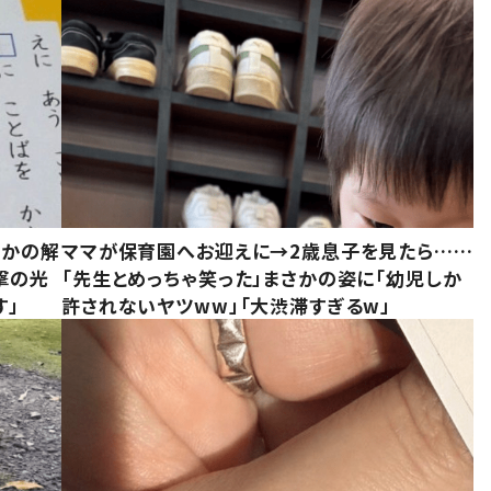
さかの解
ママが保育園へお迎えに→2歳息子を見たら……
撃の光
「先生とめっちゃ笑った」まさかの姿に「幼児しか
す」
許されないヤツww」「大渋滞すぎるw」