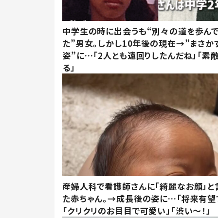
中学生の時に出会うも“別々の道を歩ん
た”男女。しかし10年後の現在→”まさか
姿”に…「2人とも遠回りしたんだね」「素
る」
産婦人科で看護師さんに「綺麗なお顔」と
た赤ちゃん。→成長後の姿に…「将来有望
「クリクリのお目目で可愛い」「渋い～！」