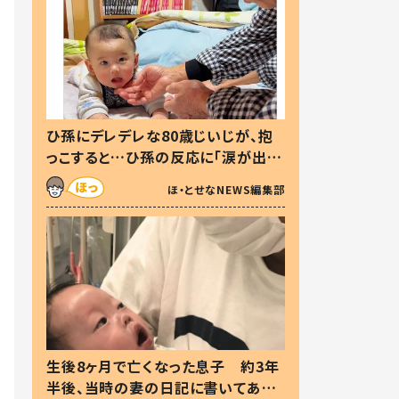
ひ孫にデレデレな80歳じいじが、抱
っこすると…ひ孫の反応に「涙が出ま
した」「可愛くて仕方ない」
ほ・とせなNEWS編集部
生後8ヶ月で亡くなった息子 約3年
半後、当時の妻の日記に書いてあっ