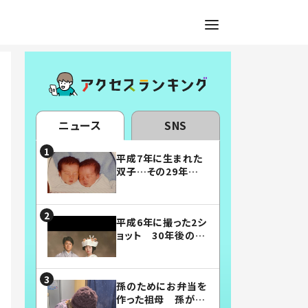
ニュース
SNS
平成7年に生まれた
双子…その29年後
の姿に「漫画みたい」
「素敵すぎる」
平成6年に撮った2シ
ョット 30年後の姿
に…「美男美女」「こ
んな夫婦になりた
い」
孫のためにお弁当を
作った祖母 孫が絶