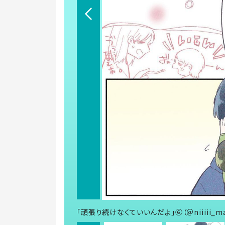
「頑張り続けなくていいんだよ」⑥（＠niiiii_m