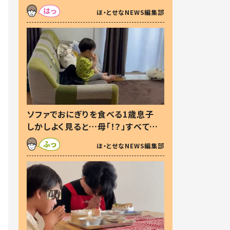
た本音とは
ほ・とせなNEWS編集部
ソファでおにぎりを食べる1歳息子
しかしよく見ると…母「！？」すべてを
察した母の投稿に「可愛いから許
ほ・とせなNEWS編集部
す！」「現行犯〜」