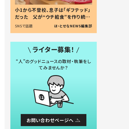
小1から不登校、息子は「ギフテッド」
だった 父が“ウチ給食”を作り続け
る理由とは #令和の親 #令和の子
SNSで話題
ほ・とせなNEWS編集部
ライター募集！
“人”のグッドニュースの取材・執筆をし
てみませんか？
お問い合わせページへ